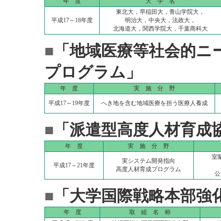
年 度
大 学 名
東北大，早稲田大，青山学院大，
平成17～18年度
明治大，中央大，法政大，
北海道大，関西学院大，千葉商科大
■
「地域医療等社会的ニ
プログラム」
年 度
実 施 分 野
平成17～19年度
へき地を含む地域医療を担う医療人養成
■
「派遣型高度人材育成
年 度
実 施 分 野
室
実システム開発指向
平成17～21年度
高度人材育成プログラム
公
■
「大学国際戦略本部強
年 度
取 組 名 称