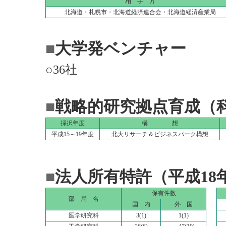
相 手 方
北海道・札幌市・北海道経済連合会・北海道経済産業局
■
大学発ベンチャー
○36社
■
戦略的研究拠点育成（
採択年度
構 想
平成15～19年度
北大リサーチ＆ビジネスパーク構想
■
法人所有特許（平成18
保有件数
部 局 名
国 内
外 国
医学研究科
3(1)
1(1)