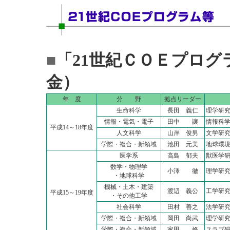
■
「21世紀ＣＯＥプログ
金）
年 度
分 野
拠点リーダー
生命科学
長田 義仁
理学研
情報・電気・電子
田中 讓
情報科
平成14～18年度
人文科学
山岸 俊男
文学研
学際・複合・新領域
池田 元美
地球環
医学系
高島 郁夫
獣医学
数学・物理学
小澤 徹
理学研
・地球科学
機械・土木・建築
渡辺 義公
工学研
平成15～19年度
・その他工学
社会科学
田村 善之
法学研
学際・複合・新領域
岡田 尚武
理学研
学際・複合・新領域
家田 修
スラブ