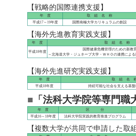
【戦略的国際連携支援】
年 度
取 組 名 称
平成17～19年度
国際南極大学カリキュラムの創設
【海外先進教育実践支援】
年 度
取 組 名 称
国際健康危機管理のための新教
平成18年度
～北海道大学・ジュネーブ大学・ＷＨＯの連携による
【海外先進研究実践支援】
年 度
取 組 名 
平成18年度
持続可能な社会を支える基盤
■
「法科大学院等専門職
年 度
区 分
平成16～18年度
法科大学院実践的教育推進プログラム
【複数大学が共同で申請した取