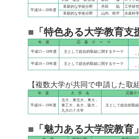
革新的な学術分野
丹田 聡
工学研
平成16～20年度
革新的な学術分野
山内 晧平
水産科
■
「特色ある大学教育支
年 度
応 募 テ ー マ
平成15～18年度
主として総合的取組に関するテーマ
－
平成16～19年度
主として総合的取組に関するテーマ
－
【複数大学が共同で申請した取
年 度
大 学 名
応募テ
北大，東北大，東大，
平成16～19年度
東工大，名大，阪大，
主として総合的取組
九大の７大学
■
「魅力ある大学院教育