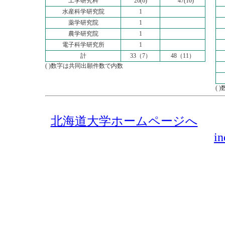
工学研究科
26(6)
47(10)
水産科学研究院
1
薬学研究院
1
農学研究院
1
電子科学研究所
1
計
33（7）
48（11）
( )数字は共同出願件数で内数
(
北海道大学ホームページへ
i