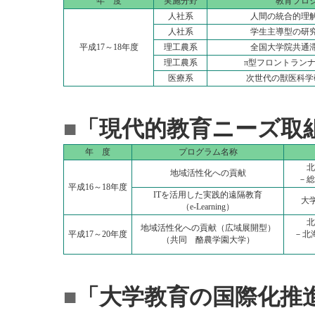
年 度
実施分野
教育プロ
人社系
人間の統合的理
人社系
学生主導型の研
平成17～18年度
理工農系
全国大学院共通
理工農系
π型フロントラン
医療系
次世代の獣医科学
■
「現代的教育ニーズ取
年 度
プログラム名称
北
地域活性化への貢献
－総
平成16～18年度
ITを活用した実践的遠隔教育
大
（e-Learning）
北
地域活性化への貢献（広域展開型）
平成17～20年度
－北
（共同 酪農学園大学）
■
「大学教育の国際化推