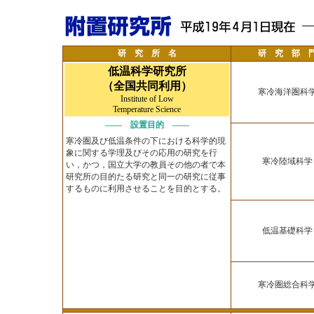
研 究 所 名
研 究 部 
低温科学研究所
（全国共同利用）
寒冷海洋圏科
Institute of Low
Temperature Science
―― 設置目的 ――
寒冷圏及び低温条件の下における科学的現
象に関する学理及びその応用の研究を行
寒冷陸域科学
い，かつ，国立大学の教員その他の者で本
研究所の目的たる研究と同一の研究に従事
するものに利用させることを目的とする。
低温基礎科学
寒冷圏総合科