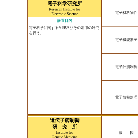
電子科学研究所
Research Institute for
電子材料物性
Electronic Science
―― 設置目的 ――
電子科学に関する学理及びその応用の研究
を行う。
電子機能素子
電子計測制御
電子情報処理
遺伝子病制御
研 究 所
Institute for
病 因
Genetic Medicine