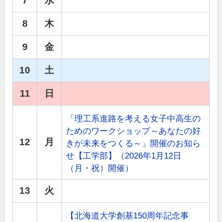
7
水
8
木
9
金
10
土
11
日
「理工系進路を考える女子中高生の
ためのワークショップ～あなたの好
12
月
きが未来をつくる～」開催のお知ら
せ【工学部】（2026年1月12日
（月・祝）開催）
13
火
【北海道大学創基150周年記念事