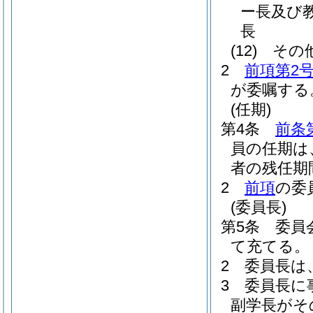
ー長及び
長
(12)
その
2
前項第2
が委嘱する
(任期)
第4条
前条
員の任期は
者の残任期
2
前項
の委
(委員長)
第5条
委員
て充てる。
2
委員長は
3
委員長に
副学長がそ