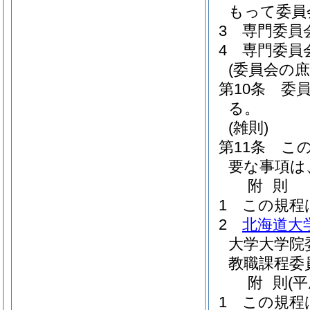
もって委員
3
専門委員
4
専門委員
(委員会の庶
第10条
委
る。
(雑則)
第11条
こ
要な事項は
附
則
1
この規程
2
北海道大
大学大学院
教職課程委
附
則
(
1
この規程