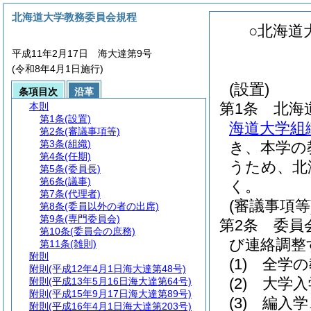
北海道大学教務委員会規程
○北海道
平成11年2月17日 海大達第9号
(令和8年4月1日施行)
(設置)
条項目次
沿革
第1条
北海
本則
第1条
(設置)
海道大学組
第2条
(審議事項等)
第3条
(組織)
き、本学の
第4条
(任期)
うため、北
第5条
(委員長)
第6条
(議事)
く。
第7条
(代理者)
(審議事項等
第8条
(委員以外の者の出席)
第9条
(専門委員会)
第2条
委員
第10条
(委員会の庶務)
び連絡調整
第11条
(雑則)
附則
(1)
全学の
附則
(平成12年4月1日海大達第48号)
(2)
大学入
附則
(平成13年5月16日海大達第64号)
附則
(平成15年9月17日海大達第89号)
(3)
編入学
附則
(平成16年4月1日海大達第203号)