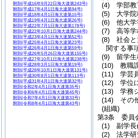
附則
(平成16年9月22日海大達第243号)
(4)
学部教
附則
(平成17年4月1日海大達第94号)
(5)
大学院
附則
(平成18年4月1日海大達第15号)
附則
(平成19年4月1日海大達第26号)
(6)
他大学
附則
(平成22年7月1日海大達第178号)
(7)
高等学
附則
(平成22年10月1日海大達第244号)
附則
(平成23年4月1日海大達第52号)
(8)
社会と
附則
(平成25年4月1日海大達第23号)
関する事
附則
(平成26年4月1日海大達第59号)
附則
(平成26年5月26日海大達第155号)
(9)
留学生
附則
(平成27年10月1日海大達第238号)
(10)
教職
附則
(平成28年3月1日海大達第19号)
附則
(平成28年10月1日海大達第131号)
(11)
学芸
附則
(平成30年8月1日海大達第113号)
附則
(平成31年4月1日海大達第32号)
(12)
学位
附則
(令和2年4月1日海大達第35号)
(13)
学務
附則
(令和6年4月1日海大達第45号)
附則
(令和7年4月1日海大達第33号)
(14)
その
附則
(令和8年4月1日海大達第43号)
(組織)
第3条
委員
(1)
副学長
(2)
法学研