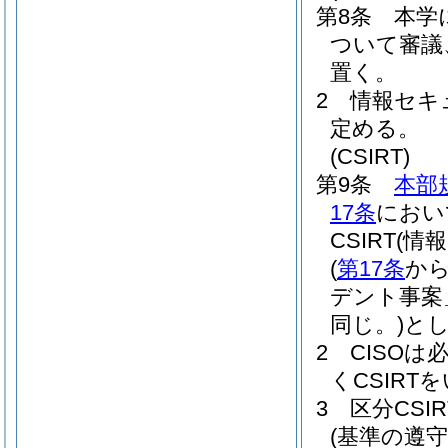
第8条
本学
ついて審議
置く。
2
情報セキ
定める。
(CSIRT)
第9条
本部
17条
におい
CSIRT
(情
(
第17条
か
デント事案
同じ。)
と
2
CISOは
くCSIRT
3
区分CS
(基準の遵守