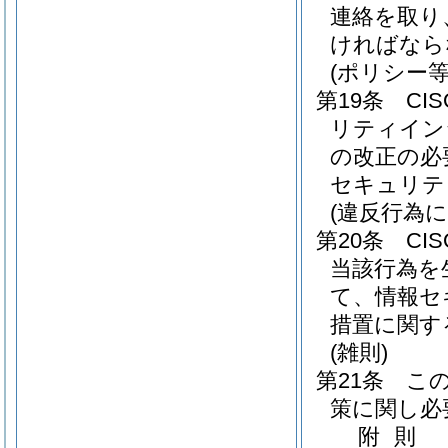
連絡を取り
ければなら
(ポリシー
第19条
CI
リティイン
の改正の必
セキュリテ
(違反行為
第20条
CI
当該行為を
て、情報セ
措置に関す
(雑則)
第21条
こ
策に関し必
附
則