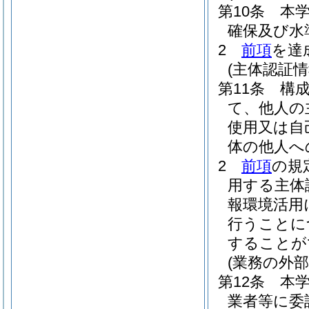
第10条
本
確保及び水
2
前項
を達
(主体認証情
第11条
構
て、他人の
使用又は自
体の他人へ
2
前項
の規
用する主体
報環境活用
行うことに
することが
(業務の外部
第12条
本
業者等に委