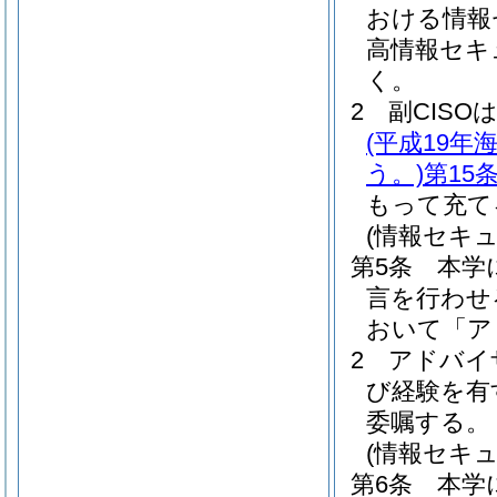
おける情報
高情報セキ
く。
2
副CISO
(平成19
う。)
第15
もって充て
(情報セキ
第5条
本学
言を行わせ
おいて「ア
2
アドバイ
び経験を有
委嘱する。
(情報セキ
第6条
本学