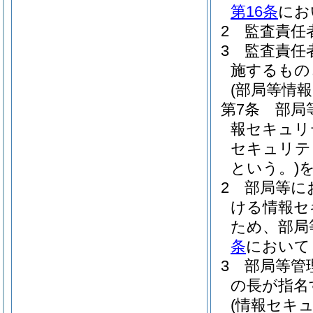
第16条
にお
2
監査責任
3
監査責任
施するもの
(部局等情
第7条
部局
報セキュリ
セキュリテ
という。)
2
部局等に
ける情報セ
ため、部局
条
において
3
部局等管
の長が指名
(情報セキ