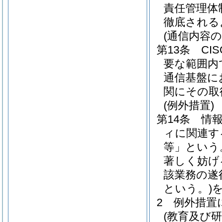
責任管理体
徹底される
(通信内容の
第13条
C
要な範囲内
通信基盤に
関にその取
(例外措置)
第14条
情
ィに関連す
等」という
著しく妨げ
該業務の遂
という。)
2
例外措置
(教育及び研