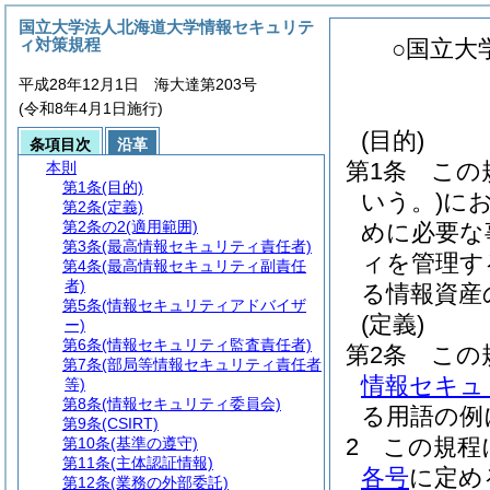
国立大学法人北海道大学情報セキュリテ
ィ対策規程
○国立大
平成28年12月1日 海大達第203号
(令和8年4月1日施行)
(目的)
条項目次
沿革
第1条
この
本則
第1条
(目的)
いう。)
に
第2条
(定義)
第2条の2
(適用範囲)
めに必要な
第3条
(最高情報セキュリティ責任者)
ィを管理す
第4条
(最高情報セキュリティ副責任
者)
る情報資産
第5条
(情報セキュリティアドバイザ
(定義)
ー)
第6条
(情報セキュリティ監査責任者)
第2条
この
第7条
(部局等情報セキュリティ責任者
情報セキュ
等)
第8条
(情報セキュリティ委員会)
る用語の例
第9条
(CSIRT)
2
この規程
第10条
(基準の遵守)
第11条
(主体認証情報)
各号
に定め
第12条
(業務の外部委託)