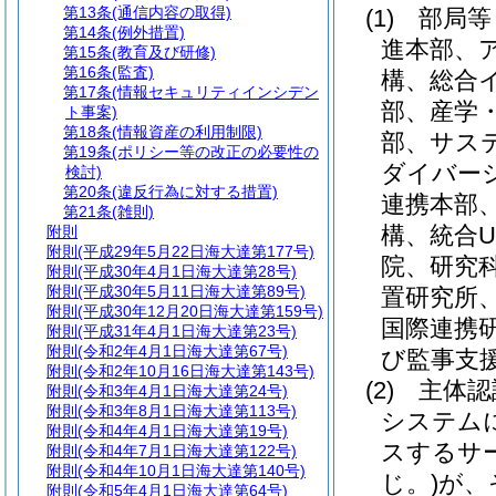
第13条
(通信内容の取得)
(1)
部局等
第14条
(例外措置)
進本部、
第15条
(教育及び研修)
第16条
(監査)
構、総合
第17条
(情報セキュリティインシデン
部、産学
ト事案)
第18条
(情報資産の利用制限)
部、サス
第19条
(ポリシー等の改正の必要性の
ダイバー
検討)
第20条
(違反行為に対する措置)
連携本部
第21条
(雑則)
構、統合
附則
附則
(平成29年5月22日海大達第177号)
院、研究
附則
(平成30年4月1日海大達第28号)
附則
(平成30年5月11日海大達第89号)
置研究所
附則
(平成30年12月20日海大達第159号)
国際連携
附則
(平成31年4月1日海大達第23号)
附則
(令和2年4月1日海大達第67号)
び監事支
附則
(令和2年10月16日海大達第143号)
(2)
主体
附則
(令和3年4月1日海大達第24号)
附則
(令和3年8月1日海大達第113号)
システム
附則
(令和4年4月1日海大達第19号)
スするサ
附則
(令和4年7月1日海大達第122号)
附則
(令和4年10月1日海大達第140号)
じ。)
が、
附則
(令和5年4月1日海大達第64号)