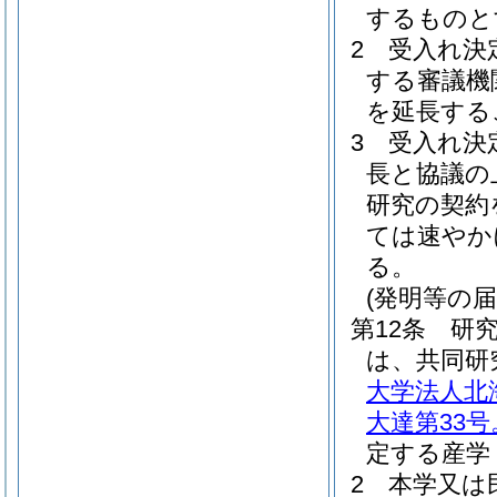
するものと
2
受入れ決
する審議機
を延長する
3
受入れ決
長と協議の
研究の契約
ては速やか
る。
(発明等の届
第12条
研
は、共同研
大学法人北
大達第33
定する産学
2
本学又は