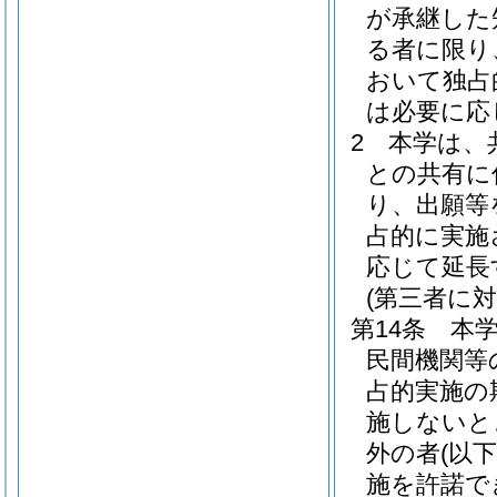
が承継した
る者に限り
おいて独占
は必要に応
2
本学は、
との共有に
り、出願等
占的に実施
応じて延長
(第三者に
第14条
本
民間機関等
占的実施の
施しないと
外の者
(以
施を許諾で