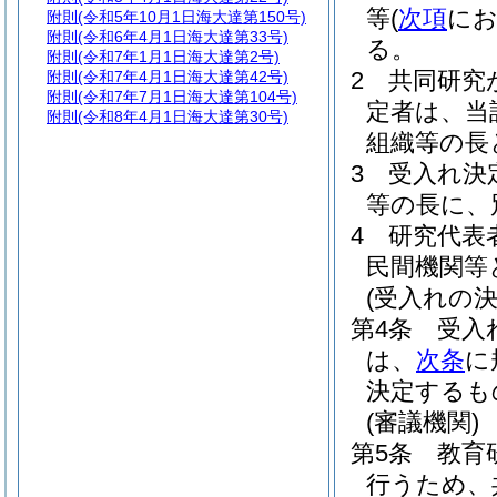
等
(
次項
にお
附則
(令和5年10月1日海大達第150号)
附則
(令和6年4月1日海大達第33号)
る。
附則
(令和7年1月1日海大達第2号)
2
共同研究
附則
(令和7年4月1日海大達第42号)
附則
(令和7年7月1日海大達第104号)
定者は、当
附則
(令和8年4月1日海大達第30号)
組織等の長
3
受入れ決
等の長に、
4
研究代表
民間機関等
(受入れの決
第4条
受入
は、
次条
に
決定するも
(審議機関)
第5条
教育
行うため、