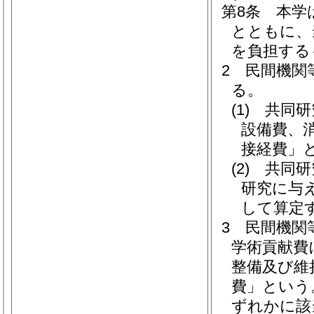
第8条
本学
とともに、
を負担する
2
民間機関
る。
(1)
共同研
設備費、
接経費」と
(2)
共同研
研究に与
して算定
3
民間機関
学術貢献費
整備及び維
費」という
ずれかに該