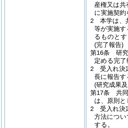
産権又は共
に実施契約
2
本学は、
等が実施す
るものとす
(完了報告)
第16条
研
定める完了
2
受入れ決
長に報告す
(研究成果
第17条
共
は、原則と
2
受入れ決
方法につい
する。