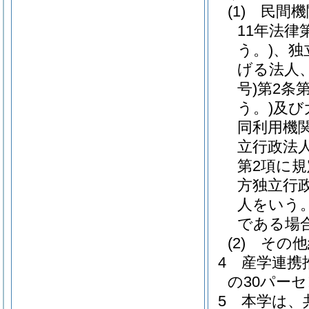
(1)
民間機
11年法律第
う。)
、独
げる法人
号)
第2条
う。)
及び
同利用機
立行政法
第2項に
方独立行
人をいう。
である場
(2)
その他
4
産学連携
の30パー
5
本学は、