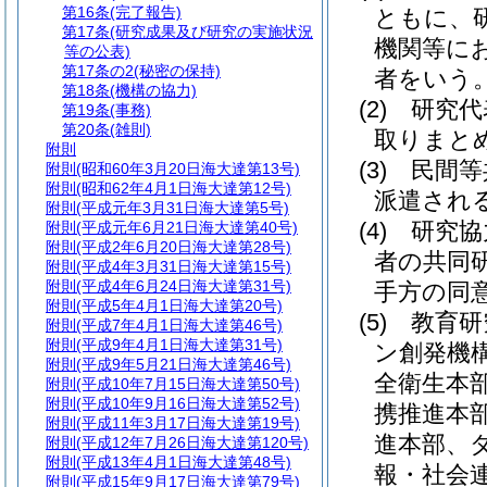
第16条
(完了報告)
ともに、
第17条
(研究成果及び研究の実施状況
機関等に
等の公表)
第17条の2
(秘密の保持)
者をいう
第18条
(機構の協力)
(2)
研究代
第19条
(事務)
第20条
(雑則)
取りまと
附則
(3)
民間等
附則
(昭和60年3月20日海大達第13号)
附則
(昭和62年4月1日海大達第12号)
派遣され
附則
(平成元年3月31日海大達第5号)
(4)
研究協
附則
(平成元年6月21日海大達第40号)
附則
(平成2年6月20日海大達第28号)
者の共同
附則
(平成4年3月31日海大達第15号)
附則
(平成4年6月24日海大達第31号)
手方の同
附則
(平成5年4月1日海大達第20号)
(5)
教育研
附則
(平成7年4月1日海大達第46号)
附則
(平成9年4月1日海大達第31号)
ン創発機
附則
(平成9年5月21日海大達第46号)
全衛生本
附則
(平成10年7月15日海大達第50号)
附則
(平成10年9月16日海大達第52号)
携推進本
附則
(平成11年3月17日海大達第19号)
進本部、
附則
(平成12年7月26日海大達第120号)
附則
(平成13年4月1日海大達第48号)
報・社会
附則
(平成15年9月17日海大達第79号)