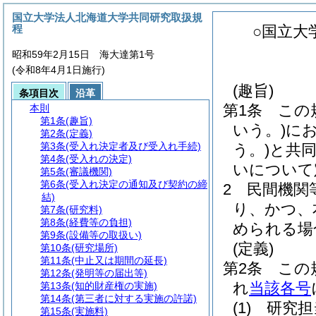
国立大学法人北海道大学共同研究取扱規
程
○国立大
昭和59年2月15日 海大達第1号
(令和8年4月1日施行)
(趣旨)
条項目次
沿革
第1条
この
本則
第1条
(趣旨)
いう。)
に
第2条
(定義)
第3条
(受入れ決定者及び受入れ手続)
う。)
と共
第4条
(受入れの決定)
いについて
第5条
(審議機関)
第6条
(受入れ決定の通知及び契約の締
2
民間機関
結)
り、かつ、
第7条
(研究料)
第8条
(経費等の負担)
められる場
第9条
(設備等の取扱い)
(定義)
第10条
(研究場所)
第11条
(中止又は期間の延長)
第2条
この
第12条
(発明等の届出等)
れ
当該各号
第13条
(知的財産権の実施)
第14条
(第三者に対する実施の許諾)
(1)
研究担
第15条
(実施料)