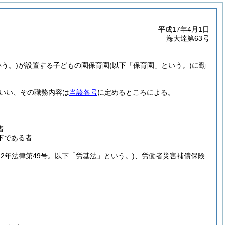
平成17年4月1日
海大達第63号
う。)
が設置する子どもの園保育園
(以下「保育園」という。)
に勤
いい、その職務内容は
当該各号
に定めるところによる。
者
下である者
22年法律第49号。以下「労基法」という。)
、労働者災害補償保険
。