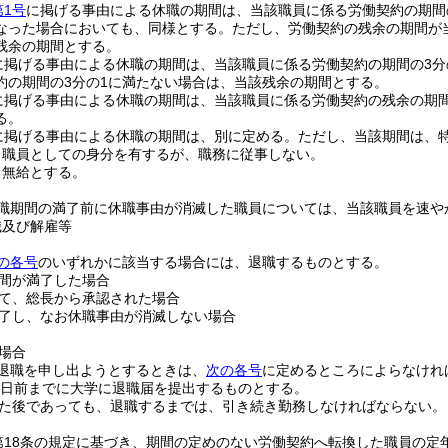
第1号
に掲げる事由による休職の期間は、当該職員に係る労働契約の期間
なった場合においても、同様とする。
ただし、労働契約の残余の期間が
残余の期間とする。
に掲げる事由による休職の期間は、当該職員に係る労働契約の期間の3分
約の期間の3分の1に満たない場合は、当該残余の期間とする。
に掲げる事由による休職の期間は、当該職員に係る労働契約の残余の期間
る。
に掲げる事由による休職の期間は、別に定める。
ただし、当該期間は、
、職員としての身分を有するが、職務に従事しない。
、無給とする。
職期間の満了前に休職事由が消滅した職員については、当該職員を速や
職及び解雇等
の各号
のいずれかに該当する場合には、退職するものとする。
間が満了した場合
て、総長から承認された場合
了し、なお休職事由が消滅しない場合
場合
退職を申し出ようとするときは、
次の各号
に定めるところによらなけれ
4日前までに大学に退職届を提出するものとする。
た後であっても、退職するまでは、引き続き勤務しなければならない。
第18条の規定に基づき、期間の定めのない労働契約へ転換した職員の定年