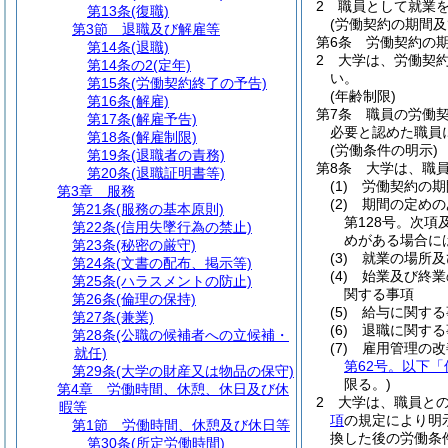
2
職員として就業
第13条
(復職)
(労働契約の期間及
第3節
退職及び解雇等
第6条
労働契約の
第14条
(退職)
2
大学は、労働契
第14条の2
(定年)
い。
第15条
(労働契約終了の予告)
(年齢制限)
第16条
(解雇)
第7条
職員の労働契
第17条
(解雇予告)
必要と認めた職員
第18条
(解雇制限)
(労働条件の明示)
第19条
(退職者の責務)
第8条
大学は、職
第20条
(退職証明書等)
(1)
労働契約の期
第3章
服務
(2)
期間の定めの
第21条
(服務の基本原則)
第128号。次項
第22条
(信用失墜行為の禁止)
めがある場合に
第23条
(秘密の厳守)
(3)
就業の場所及
第24条
(文書の配布、掲示等)
(4)
始業及び終業
第25条
(ハラスメントの防止)
関する事項
第26条
(倫理の保持)
(5)
給与に関する
第27条
(兼業)
(6)
退職に関する
第28条
(公職の候補者への立候補・
(7)
雇用管理の改
就任)
第62号。以下
第29条
(大学の財産又は物品の保守)
限る。)
第4章
労働時間、休憩、休日及び休
2
大学は、職員と
暇等
項
の規定により明
第1節
労働時間、休憩及び休日等
換した後の労働条
第30条
(所定労働時間)