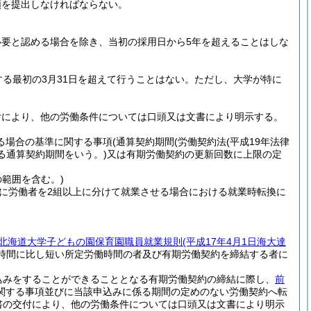
類を提出しなければならない。
要と認める場合を除き、当初の採用日から5年を超えることはしな
る最初の3月31日を超えて行うことはない。
ただし、大学が特に
付により、他の労働条件については口頭又は文書により明示する。
る場合の基準に関する事項
(通算契約期間
(労働契約法
(平成19年法律
する通算契約期間をいう。)
又は有期労働契約の更新回数に上限の定
範囲を含む。)
に労働者を2組以上に分けて就業させる場合における就業時転換に
北海道大学子どもの園保育園職員就業規則
(平成17年4月1日海大達
時間に比し短い所定労働時間の者及び有期労働契約を締結する者に
込みをすることができることとなる有期労働契約の締結に際し、
前
関する事項並びに当該申込みに係る期間の定めのない労働契約へ転
書の交付により、他の労働条件については口頭又は文書により明示