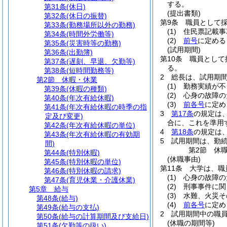
する。
第31条
(休日)
(提出書類)
第32条
(休日の振替)
第9条
職員として
第33条
(勤務場所以外の勤務)
(1)
住民票記載事
第34条
(時間外労働等)
(2)
前号
に定める
第35条
(災害時等の勤務)
(試用期間)
第36条
(出勤簿)
第10条
職員として
第37条
(遅刻、早退、欠勤等)
る。
第38条
(短時間勤務等)
2
総長は、試用期
第2節
休暇・休業
(1)
勤務実績が不
第39条
(休暇の種類)
(2)
心身の故障の
第40条
(年次有給休暇)
(3)
前各号
に定め
第41条
(年次有給休暇の時季の指
3
第17条
の規定は
定及び変更)
合に、これを準用
第42条
(年次有給休暇の単位)
4
第18条
の規定は
第43条
(年次有給休暇の有効期
5
試用期間は、勤
間)
第2節
休
第44条
(特別休暇)
(休職事由)
第45条
(特別休暇の単位)
第11条
大学は、職
第46条
(特別休暇の請求)
(1)
心身の故障の
第47条
(育児休業・介護休業)
(2)
刑事事件に関
第5章
給与
(3)
水難、火災そ
第48条
(給与)
(4)
前各号
に定め
第49条
(給与の支払)
2
試用期間中の職
第50条
(給与の計算期間及び支給日)
(休職の期間等)
第51条
(欠勤等の扱い)