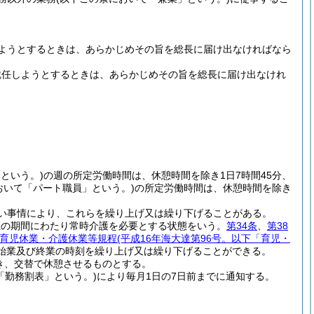
ようとするときは、あらかじめその旨を総長に届け出なければなら
就任しようとするときは、あらかじめその旨を総長に届け出なけれ
という。)
の週の所定労働時間は、休憩時間を除き1日7時間45分、
おいて「パート職員」という。)
の所定労働時間は、休憩時間を除き
い事情により、これらを繰り上げ又は繰り下げることがある。
上の期間にわたり常時介護を必要とする状態をいう。
第34条
、
第38
育児休業・介護休業等規程
(平成16年海大達第96号。以下「育児・
始業及び終業の時刻を繰り上げ又は繰り下げることができる。
き、交替で休憩させるものとする。
「勤務割表」という。)
により毎月1日の7日前までに通知する。