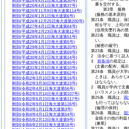
附則
(平成24年4月1日海大達第30号)
書を交付する。
附則
(平成25年4月1日海大達第37号)
第3章
服務
附則
(平成25年11月8日海大達第114号)
(服務の基本原則)
附則
(平成26年1月1日海大達第6号)
第21条
職員は、保
附則
(平成26年12月25日海大達第200号)
程を守り、上司の
附則
(平成27年4月1日海大達第64号)
(信用失墜行為の禁
附則
(平成28年2月23日海大達第12号)
第22条
職員は、職
附則
(平成28年4月1日海大達第51号)
い。
附則
(平成29年1月1日海大達第5号)
(秘密の厳守)
附則
(平成29年3月7日海大達第20号)
第23条
職員は、職
附則
(平成29年4月1日海大達第69号)
2
法令に基づく証
附則
(平成30年3月7日海大達第14号)
3
前各項
の規定は
附則
(平成30年4月1日海大達第45号)
(文書の配布、掲示
附則
(平成31年2月5日海大達第10号)
第24条
職員が大学
附則
(平成31年4月1日海大達第62号)
ときは、あらかじ
附則
(令和2年3月10日海大達第16号)
はならない。
附則
(令和2年3月30日海大達第23号)
2
職員が学内で文
附則
(令和2年4月1日海大達第56号)
(ハラスメントの防
附則
(令和2年5月14日海大達第107号)
第25条
職員は、
国
附則
(令和2年6月23日海大達第117号)
も行ってはならな
附則
(令和2年9月1日海大達第126号)
(倫理の保持)
附則
(令和3年1月1日海大達第3号)
第26条
職員は、
国
附則
(令和4年4月1日海大達第54号)
金銭その他の利益
附則
(令和5年2月13日海大達第9号)
(兼業)
附則
(令和6年2月5日海大達第16号)
第27条
職員は、職