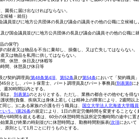
は、園長に届け出なければならない。
立候補・就任)
会議員並びに地方公共団体の長及び議会の議員その他の公職に立候補し
臣及び国会議員並びに地方公共団体の長及び議会の議員その他の公職に
品の保守)
学の財産又は物品を不当に棄却し、損傷し、又は亡失してはならない。
財産又は物品を私用に供してはならない。
時間、休憩、休日及び休暇等
働時間、休憩及び休日等
及び契約調理員
(
第48条第4項
、
第52条
及び
第54条
において「契約職員」
時間45分とし、パート保育士、パート調理員及びパート事務員
(
別表第8
に
内、週30時間以内とする。
時刻は、
別表第1
のとおりとする。
ただし、業務の都合その他やむを得な
介護状態
(負傷、疾病又は身体上若しくは精神上の障害により、2週間以
て同じ。)
にある家族の介護を行う職員は、
国立大学法人北海道大学職員
という。)
第26条
の規定により、1日の所定労働時間を変更することなく
間が6時間を超える者は、60分の休憩時間当該所定労働時間の途中に置
の始業及び終業の時刻並びに休憩時間は、勤務時間割振表
(
次項
において
は、原則として1月ごとに行うものとする。