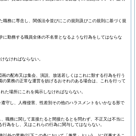
た職務に専念し、関係法令並びにこの規則及びこの規則に基づく規
学に勤務する職員全体の不名誉となるような行為をしてはならな
受けなければならない。
図画の配布又は集会、演説、放送若しくはこれに類する行為を行う
園の業務の正常な運営を妨げるおそれのある場合は、これを行って
された場所にこれを掲示しなければならない。
を遵守し、人権侵害、性差別その他のハラスメントをいかなる形で
し、職務に関して直接たると間接たるとを問わず、不正又は不当に
る行為をし、又はこれらの行為に関与してはならない。
務以外の業務
(以下この条において「兼業」という。)
に従事するこ