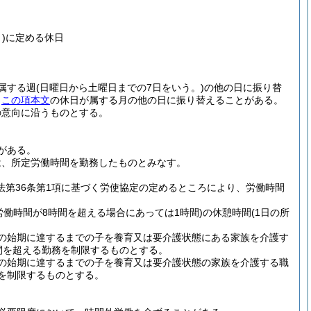
)
に定める休日
属する週
(日曜日から土曜日までの7日をいう。)
の他の日に振り替
、
この項本文
の休日が属する月の他の日に振り替えることがある。
の意向に沿うものとする。
がある。
は、所定労働時間を勤務したものとみなす。
法第36条第1項に基づく労使協定の定めるところにより、労働時間
の労働時間が8時間を超える場合にあっては1時間)
の休憩時間
(1日の所
の始期に達するまでの子を養育又は要介護状態にある家族を介護す
間を超える勤務を制限するものとする。
の始期に達するまでの子を養育又は要介護状態の家族を介護する職
を制限するものとする。