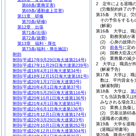
2
定年による退職の
第68条
(業務災害)
(労働契約終了の予
第69条
(通勤途上災害)
第15条
大学は、労
第11章
研修
その予告をするも
第70条
(研修)
(解雇)
第12章
出張
第16条
大学は、職
第71条
(出張)
(1)
勤務実績が著
第72条
(旅費)
(2)
心身の故障の
第13章
福利・厚生
(3)
前各号
に定め
第73条
(福利・厚生施設)
(4)
国務大臣及び
附則
(5)
業務量の減少
附則
(平成17年9月29日海大達第214号)
2
大学は、職員が
附則
(平成17年11月29日海大達第239号)
(解雇予告)
附則
(平成18年4月1日海大達第34号)
第17条
大学は、職
附則
(平成18年12月15日海大達第181号)
数は、平均賃金を
附則
(平成20年1月17日海大達第3号)
(解雇制限)
附則
(平成20年4月1日海大達第37号)
第18条
大学は、
第
附則
(平成20年5月29日海大達第116号)
ても当該負傷又は
附則
(平成20年10月1日海大達第136号)
みなされる場合又
附則
(平成21年4月1日海大達第53号)
(1)
業務上負傷し
附則
(平成21年6月1日海大達第136号)
(2)
労基法第65
附則
(平成21年12月1日海大達第174号)
(退職者の責務)
附則
(平成22年3月29日海大達第23号)
第19条
大学を退職
附則
(平成22年10月1日海大達第252号)
(退職証明書等)
附則
(平成22年12月1日海大達第304号)
第20条
職員が退職