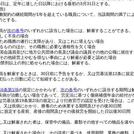
日は、定年に達した日以降における最初の3月31日とする。
告)
働契約の継続期間が1年を超えている職員について、当該期間の満了によ
のとする。
員が
次の各号
のいずれかに該当した場合には、解雇することができる。
しく不良の場合
ため職務の遂行に支障があり、又はこれに堪えない場合
るもののほか、その職務に必要な適格性を欠く場合
国会議員並びに地方公共団体の長及び議会の議員その他の公職に就任す
その他経営上やむを得ない事由により解雇が必要と認めた場合
拘禁刑以上の刑に処せられた場合には、解雇する。
員を解雇するときは、30日前に予告をするか、又は労基法第12条に規
支払った日数に応じて短縮することがある。
16条第1項
の規定にかかわらず、
次の各号
のいずれかに該当する期間は
疾病が治癒しない場合であって、労災法に基づく傷病補償年金の給付が
は労基法第19条第2項の規定により行政官庁の認定を受けた場合は、こ
、又は疾病にかかり、療養のため休業する期間及びその後30日間
条に規定する産前、産後の期間及びその後就労を開始した日以後30日間
し又は解雇された者は、保管中の備品、書類その他すべての物品を速や
し又は解雇された場合は、その請求に基づき、使用期間、業務の種類、