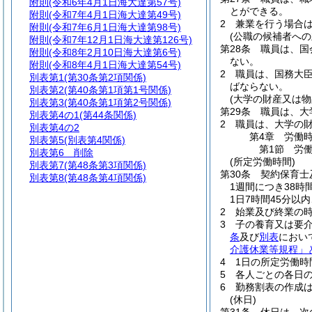
附則
(令和6年4月1日海大達第57号)
とができる。
附則
(令和7年4月1日海大達第49号)
2
兼業を行う場合
附則
(令和7年6月1日海大達第98号)
(公職の候補者への
附則
(令和7年12月1日海大達第126号)
第28条
職員は、国
附則
(令和8年2月10日海大達第6号)
ない。
附則
(令和8年4月1日海大達第54号)
2
職員は、国務大
別表第1
(第30条第2項関係)
ばならない。
別表第2
(第40条第1項第1号関係)
(大学の財産又は物
別表第3
(第40条第1項第2号関係)
第29条
職員は、大
別表第4の1
(第44条関係)
2
職員は、大学の
別表第4の2
第4章
労働
別表第5
(別表第4関係)
第1節
労
別表第6
削除
(所定労働時間)
別表第7
(第48条第3項関係)
第30条
契約保育士
別表第8
(第48条第4項関係)
1週間につき38
1日7時間45分以
2
始業及び終業の
3
子の養育又は要
条
及び
別表
におい
介護休業等規程」
4
1日の所定労働時
5
各人ごとの各日
6
勤務割表の作成
(休日)