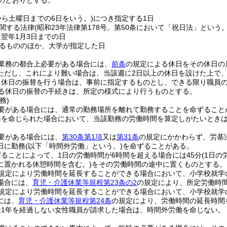
のとおりとする。
から土曜日までの6日をいう。)
につき指定する1日
関する法律
(昭和23年法律第178号。第50条において「祝日法」という。
ら翌年1月3日までの日
るもののほか、大学が指定した日
業務の都合上必要がある場合には、
前条
の規定による休日をその休日の
ただし、これにより難い場合は、当該週に2日以上の休日を設けた上で
る休日の振替を行う場合は、事前に指定するものとし、できる限り職員
る休日の振替の手続きは、所定の様式により行うものとする。
務)
要がある場合には、通常の勤務場所を離れて勤務することを命ずること
務を命じられた場合において、当該勤務の労働時間を算定しがたいとき
要がある場合には、
第30条第1項
又は
第31条
の規定にかかわらず、労基
日に勤務
(以下「時間外労働」という。)
を命ずることがある。
ることによって、1日の労働時間が6時間を超える場合には45分
(1日
に置かれる休憩時間を含む。)
をその労働時間の途中に置くものとする。
規定により労働時間を延長することができる場合において、小学校就学
場合には、
育児・介護休業等規程第23条の2
の規定により、所定労働時
規定により労働時間を延長することができる場合において、小学校就学
には、
育児・介護休業等規程第24条
の規定により、労働時間の延長時間
後1年を経過しない女性職員が請求した場合は、時間外労働を命じない。