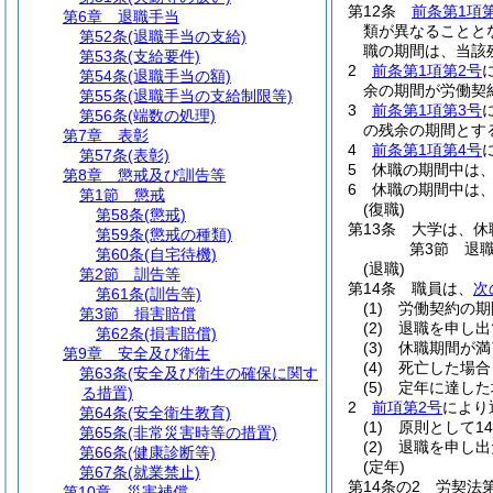
第12条
前条第1項
第6章
退職手当
類が異なることと
第52条
(退職手当の支給)
職の期間は、当該
第53条
(支給要件)
2
前条第1項第2号
第54条
(退職手当の額)
余の期間が労働契
第55条
(退職手当の支給制限等)
3
前条第1項第3号
第56条
(端数の処理)
の残余の期間とす
第7章
表彰
4
前条第1項第4号
第57条
(表彰)
5
休職の期間中は
第8章
懲戒及び訓告等
6
休職の期間中は
第1節
懲戒
(復職)
第58条
(懲戒)
第13条
大学は、休
第59条
(懲戒の種類)
第3節
退
第60条
(自宅待機)
(退職)
第2節
訓告等
第14条
職員は、
次
第61条
(訓告等)
(1)
労働契約の期
第3節
損害賠償
(2)
退職を申し出
第62条
(損害賠償)
(3)
休職期間が満
第9章
安全及び衛生
(4)
死亡した場合
第63条
(安全及び衛生の確保に関す
(5)
定年に達した
る措置)
2
前項第2号
により
第64条
(安全衛生教育)
(1)
原則として1
第65条
(非常災害時等の措置)
(2)
退職を申し出
第66条
(健康診断等)
(定年)
第67条
(就業禁止)
第14条の2
労契法
第10章
災害補償