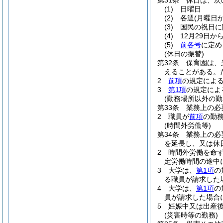
第31条
休日は、次
(1)
日曜日
(2)
各週
(月曜日
(3)
国民の祝日に
(4)
12月29日か
(5)
前各号
に定め
(休日の振替)
第32条
保育園は、
えることがある。
2
前項
の規定によ
3
第1項
の規定によ
(勤務場所以外の勤
第33条
業務上の必
2
職員が
前項
の勤
(時間外労働等)
第34条
業務上の必
を延長し、又は休
2
時間外労働を命ず
定労働時間の途中
3
大学は、
第1項
の
る職員が請求した
4
大学は、
第1項
の
員が請求した場合
5
妊娠中又は出産
(災害時等の勤務)