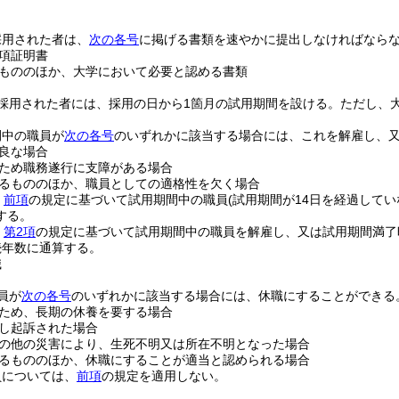
採用された者は、
次の各号
に掲げる書類を速やかに提出しなければなら
項証明書
もののほか、大学において必要と認める書類
採用された者には、採用の日から1箇月の試用期間を設ける。
ただし、
間中の職員が
次の各号
のいずれかに該当する場合には、これを解雇し、
良な場合
ため職務遂行に支障がある場合
るもののほか、職員としての適格性を欠く場合
、
前項
の規定に基づいて試用期間中の職員
(試用期間が14日を経過してい
する。
、
第2項
の規定に基づいて試用期間中の職員を解雇し、又は試用期間満了
続年数に通算する。
職
員が
次の各号
のいずれかに該当する場合には、休職にすることができる
ため、長期の休養を要する場合
し起訴された場合
の他の災害により、生死不明又は所在不明となった場合
るもののほか、休職にすることが適当と認められる場合
員については、
前項
の規定を適用しない。