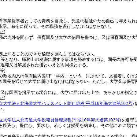
育事業従事者としての責務を自覚し、児童の福祉のため自己に与えられ
指示、命令に従って、その職務を遂行しなければならない。
止)
務の内外を問わず、保育園及び大学の信用を傷つけ、又は保育園及び大
務上知ることのできた秘密を漏らしてはならない。
人等となり、職務上の秘密に属する事項を発表するには、園長の許可を
、退職又は解雇された後といえども同様とする。
等)
の敷地内又は保育園内
(以下「学内」という。)
において、文書若しくは
め園長を通じて大学に届け出なければならない。
ただし、大学又は保育
書又は図画を掲示する場合には、大学に届け出た上で、あらかじめ指定
止)
立大学法人北海道大学ハラスメント防止規程
(平成16年海大達第102号)
い。
立大学法人北海道大学役職員倫理規程
(平成16年海大達第103号)
を遵守
を授受し、提供し、要求し、若しくは授受を約束し、その他これに類す
場の秩序又は職務に支障を及ぼすおそれがないと認められる場合は、職