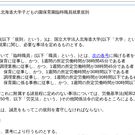
人北海道大学子どもの園保育園臨時職員就業規則
則
(以下「規則」という。)
は、国立大学法人北海道大学
(以下「大学」とい
就業に関し、必要な事項を定めるものとする。
おいて「臨時職員」
(以下「職員」という。)
とは、
次の各号
に掲げる者を
保育に従事し、かつ、1週間の所定労働時間が38時間45分である者
調理業務に従事し、かつ、1週間の所定労働時間が38時間45分である者
 保育に従事し、かつ、1週間の所定労働時間が30時間以下である者
 調理業務に従事し、かつ、1週間の所定労働時間が30時間以下である
 保育園に係る事務に従事し、かつ、1週間の所定労働時間が30時間以
びこれに附属する諸規程に定めのない事項については、労働基準法
(昭和
第50号。以下「労災法」という。)
その他関係法令の定めるところによる
員は、誠意をもってこの規則を遵守しなければならない。
用
は、選考により行うものとする。