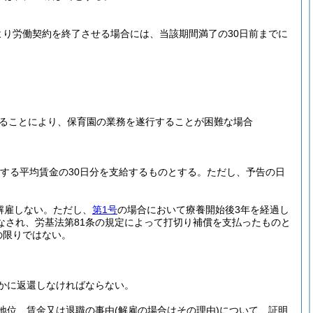
り労働契約を終了させる場合には、当該期間満了の30日前までに
ることにより、保育園の業務を遂行することが困難な場合
定する平均賃金の30日分を支給するものとする。
ただし、予告の日
解雇しない。
ただし、
第1号
の場合において療養開始後3年を経過し
なされ、労基法第81条の規定によって打切り補償を支払ったものと
の限りではない。
かに返還しなければならない。
地位、賃金又は退職の事由
(解雇の場合はその理由)
について、証明