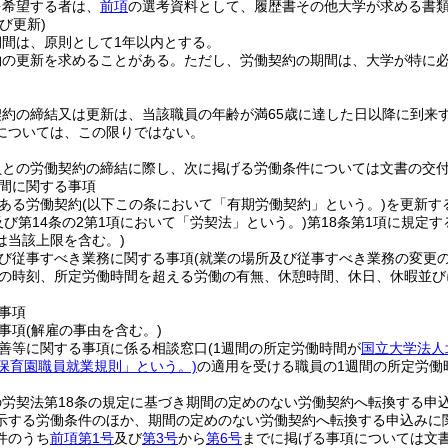
を希望する者は、
前項
の選考資料として、履歴書その他大学が求める書
び更新)
期間は、原則として1年以内とする。
約の更新を求めることがある。
ただし、労働契約の期間は、大学が特に必
約の締結又は更新は、当該職員の年齢が満65歳に達した日以降に到来す
については、この限りではない。
員との労働契約の締結に際し、次に掲げる労働条件については文書の交
間に関する事項
ある労働契約
(以下この条において「有期労働契約」という。)
を更新す
及び第14条の2第1項において「労契法」という。)
第18条第1項に規定
は当該上限を含む。)
び従事すべき業務に関する事項
(就業の場所及び従事すべき業務の変更の
の時刻、所定労働時間を超える労働の有無、休憩時間、休日、休暇並び
事項
事項
(解雇の事由を含む。)
善等に関する事項に係る相談窓口
(1週間の所定労働時間が
国立大学法人
「保育園職員就業規則」という。)
の適用を受ける職員の1週間の所定労働
の労契法第18条の規定に基づき期間の定めのない労働契約へ転換する申
示する労働条件のほか、期間の定めのない労働契約へ転換する申込みに
件のうち
前項第1号
及び
第3号
から
第6号
までに掲げる事項については文