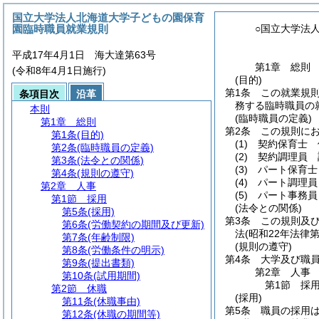
国立大学法人北海道大学子どもの園保育
園臨時職員就業規則
○国立大学法
平成17年4月1日 海大達第63号
第1章
総則
(令和8年4月1日施行)
(目的)
第1条
この就業規
条項目次
沿革
務する臨時職員の
本則
(臨時職員の定義)
第1章
総則
第2条
この規則に
第1条
(目的)
(1)
契約保育士 
第2条
(臨時職員の定義)
(2)
契約調理員 
第3条
(法令との関係)
(3)
パート保育士
第4条
(規則の遵守)
(4)
パート調理員
第2章
人事
(5)
パート事務員
第1節
採用
(法令との関係)
第5条
(採用)
第3条
この規則及
第6条
(労働契約の期間及び更新)
法
(昭和22年法律
第7条
(年齢制限)
(規則の遵守)
第8条
(労働条件の明示)
第4条
大学及び職
第9条
(提出書類)
第2章
人事
第10条
(試用期間)
第1節
採
第2節
休職
(採用)
第11条
(休職事由)
第5条
職員の採用
第12条
(休職の期間等)