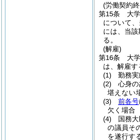
(労働契約終
第15条
大
について、
には、当該
る。
(解雇)
第16条
大
は、解雇す
(1)
勤務実
(2)
心身の
堪えない
(3)
前各号
欠く場合
(4)
国務大
の議員そ
を遂行す