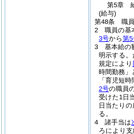
第5章
(給与)
第48条
職
2
職員の基
3号
から
第5
3
基本給の
明示する。
規定により
時間勤務」
「育児短時
2号
の職員
受けた1日
日当たりの
る。
4
諸手当は
ろにより支