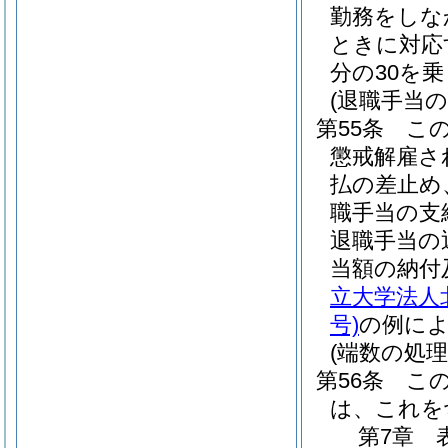
勤務をしな
ときに対応
分の30を
(退職手当の
第55条
こ
懲戒解雇さ
払の差止め
職手当の支
退職手当の
当額の納付
立大学法人
号)
の例に
(端数の処理
第56条
こ
は、これを
第7章