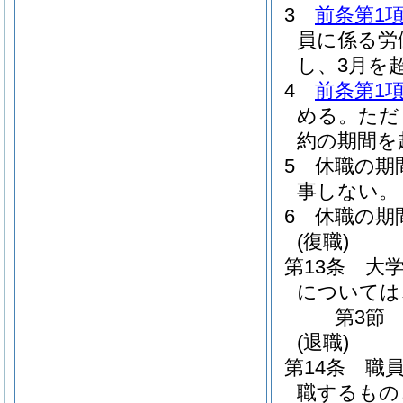
3
前条第1項
員に係る労
し、3月を
4
前条第1項
める。
ただ
約の期間を
5
休職の期
事しない。
6
休職の期
(復職)
第13条
大
については
第3節
(退職)
第14条
職
職するもの