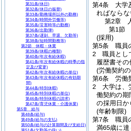
第4条
大学
第31条
(休日)
第32条
(休日の振替)
ればならな
第33条
(勤務場所以外の勤務)
第34条
(時間外労働等)
第2章
第35条
(災害時等の勤務)
第1節
第36条
(出勤簿)
第37条
(遅刻、早退、欠勤等)
(採用)
第38条
(短時間勤務等)
第5条
職員
第2節
休暇・休業
第39条
(休暇の種類)
2
職員とし
第40条
(年次有給休暇)
履歴書その
第41条
(年次有給休暇の時季の指
定及び変更)
(労働契約
第42条
(年次有給休暇の単位)
第6条
労働
第43条
(年次有給休暇の有効期
間)
2
大学は、
第44条
(特別休暇)
第45条
(特別休暇の単位)
働契約の期
第46条
(特別休暇の請求)
の採用日か
第47条
(育児休業・介護休業)
第5章
給与
(年齢制限)
第48条
(給与)
第7条
職員
第49条
(給与の支払)
第50条
(給与の計算期間及び支給日)
満65歳に
第51条
(欠勤等の扱い)