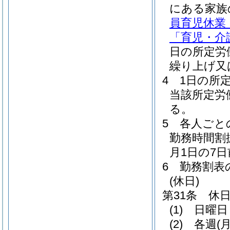
にある家族
員育児休業
「育児・介
日の所定労
繰り上げ又
4
1日の所
当該所定労
る。
5
各人ごと
勤務時間割
月1日の7
6
勤務割表
(休日)
第31条
休
(1)
日曜日
(2)
各週
(