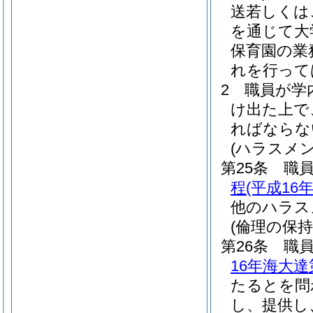
送若しくは
を通じて大
保育園の業
れを行って
2
職員が学
け出た上で
ればならな
(ハラスメ
第25条
職
程
(平成16
他のハラス
(倫理の保持
第26条
職
16年海大達第
たるとを問
し、提供し