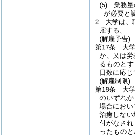
(5)
業務量
が必要と
2
大学は、
雇する。
(解雇予告)
第17条
大
か、又は労
るものとす
日数に応じ
(解雇制限)
第18条
大
のいずれか
場合におい
治癒しない
付がなされ
ったものと