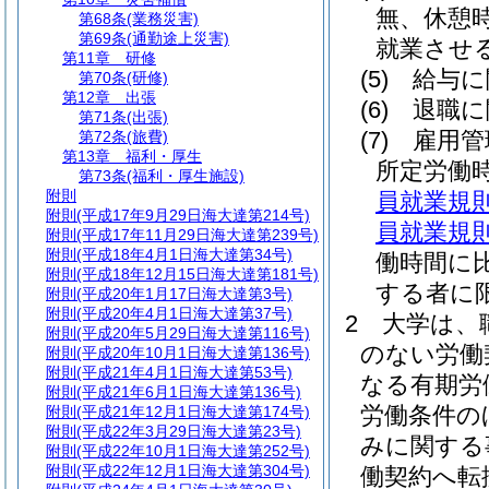
無、休憩
第68条
(業務災害)
第69条
(通勤途上災害)
就業させ
第11章
研修
(5)
給与に
第70条
(研修)
第12章
出張
(6)
退職に
第71条
(出張)
(7)
雇用管
第72条
(旅費)
第13章
福利・厚生
所定労働
第73条
(福利・厚生施設)
附則
員就業規
附則
(平成17年9月29日海大達第214号)
員就業規
附則
(平成17年11月29日海大達第239号)
附則
(平成18年4月1日海大達第34号)
働時間に
附則
(平成18年12月15日海大達第181号)
する者に限
附則
(平成20年1月17日海大達第3号)
附則
(平成20年4月1日海大達第37号)
2
大学は、
附則
(平成20年5月29日海大達第116号)
のない労働
附則
(平成20年10月1日海大達第136号)
附則
(平成21年4月1日海大達第53号)
なる有期労
附則
(平成21年6月1日海大達第136号)
労働条件の
附則
(平成21年12月1日海大達第174号)
附則
(平成22年3月29日海大達第23号)
みに関する
附則
(平成22年10月1日海大達第252号)
附則
(平成22年12月1日海大達第304号)
働契約へ転