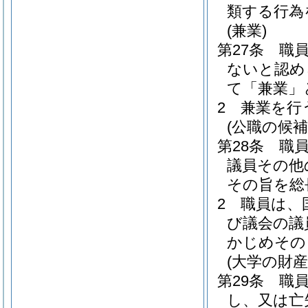
類する行為
(兼業)
第27条
職
ないと認め
て「兼業」
2
兼業を行
(公職の候
第28条
職
議員その他
その旨を総
2
職員は、
び議会の議
かじめその
(大学の財
第29条
職
し、又は亡