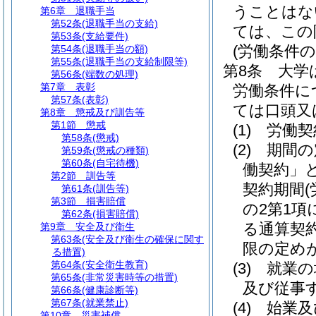
うことはな
第6章
退職手当
第52条
(退職手当の支給)
ては、この
第53条
(支給要件)
(労働条件の
第54条
(退職手当の額)
第55条
(退職手当の支給制限等)
第8条
大学
第56条
(端数の処理)
第7章
表彰
労働条件に
第57条
(表彰)
ては口頭又
第8章
懲戒及び訓告等
第1節
懲戒
(1)
労働契
第58条
(懲戒)
(2)
期間の
第59条
(懲戒の種類)
第60条
(自宅待機)
働契約」と
第2節
訓告等
契約期間
第61条
(訓告等)
第3節
損害賠償
の2第1項
第62条
(損害賠償)
る通算契
第9章
安全及び衛生
第63条
(安全及び衛生の確保に関す
限の定め
る措置)
第64条
(安全衛生教育)
(3)
就業の
第65条
(非常災害時等の措置)
及び従事
第66条
(健康診断等)
第67条
(就業禁止)
(4)
始業及
第10章
災害補償