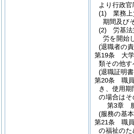
より行政官
(1)
業務上
期間及びそ
(2)
労基法
労を開始し
(退職者の責
第19条
大
類その他す
(退職証明書
第20条
職
き、使用期
の場合はそ
第3章
(服務の基本
第21条
職
の福祉のた