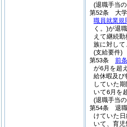
(退職手当の
第52条
大
職員就業規則
く。)
が退
えて継続勤
族に対して
(支給要件)
第53条
前
が6月を超
給休暇及び
していた期
いて6月を
(退職手当の
第54条
退
けていた日
いて、育児