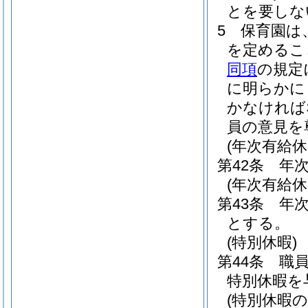
とを要しな
5
保育園は
を定めるこ
同項
の規定
に明らかに
かなければ
員の意見を
(年次有給休
第42条
年
(年次有給
第43条
年
とする。
(特別休暇)
第44条
職
特別休暇を
(特別休暇の