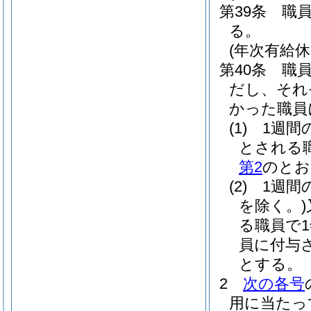
第39条
職
る。
(年次有給休
第40条
職
だし、それ
かった職員
(1)
1週間
とされる
第2
のとお
(2)
1週間
を除く。)
る職員で1
員に付与
とする。
2
次の各号
用に当たっ