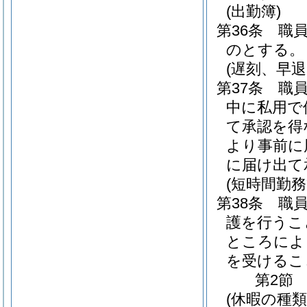
(出勤簿)
第36条
職
のとする。
(遅刻、早退
第37条
職
中に私用で
て承認を得
より事前に
に届け出て
(短時間勤務
第38条
職
護を行うこ
ところによ
を受けるこ
第2節
(休暇の種類