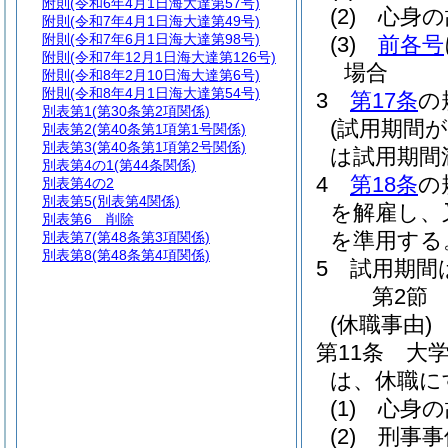
附則
(令和6年4月1日海大達第57号)
(2)
心身の
附則
(令和7年4月1日海大達第49号)
附則
(令和7年6月1日海大達第98号)
(3)
前各号
附則
(令和7年12月1日海大達第126号)
場合
附則
(令和8年2月10日海大達第6号)
附則
(令和8年4月1日海大達第54号)
3
第17条
の
別表第1
(第30条第2項関係)
(試用期間
別表第2
(第40条第1項第1号関係)
別表第3
(第40条第1項第2号関係)
は試用期間
別表第4の1
(第44条関係)
4
第18条
の
別表第4の2
別表第5
(別表第4関係)
を解雇し、
別表第6
削除
を準用する
別表第7
(第48条第3項関係)
別表第8
(第48条第4項関係)
5
試用期間
第2節
(休職事由)
第11条
大
は、休職に
(1)
心身の
(2)
刑事事