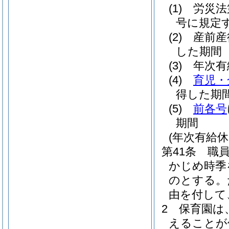
(1)
労災法
号に規定
(2)
産前産
した期間
(3)
年次有
(4)
育児・
得した期
(5)
前各号
期間
(年次有給
第41条
職
かじめ時季
のとする。
由を付して
2
保育園は
えることが