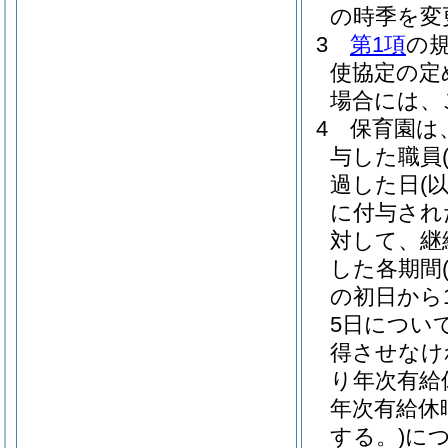
の時季を変
3
第1項
の
使協定の定
場合には、
4
保育園は
与した職員
過した日
(
に付与され
対して、継
した各期間
の初日から
5日につい
得させなけ
り年次有給
年次有給休
する。)
に