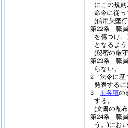
にこの規則
命令に従っ
(信用失墜行
第22条
職
を傷つけ、
となるよう
(秘密の厳守
第23条
職
らない。
2
法令に基
発表するに
3
前各項
の
する。
(文書の配布
第24条
職
う。)
にお