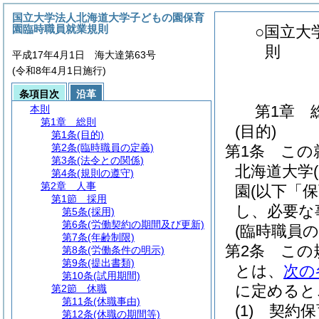
国立大学法人北海道大学子どもの園保育
園臨時職員就業規則
○国立大
則
平成17年4月1日 海大達第63号
(令和8年4月1日施行)
条項目次
沿革
第1章
本則
第1章
総則
(目的)
第1条
(目的)
第2条
(臨時職員の定義)
第1条
この
第3条
(法令との関係)
北海道大学
第4条
(規則の遵守)
第2章
人事
園
(以下「
第1節
採用
し、必要な
第5条
(採用)
第6条
(労働契約の期間及び更新)
(臨時職員の
第7条
(年齢制限)
第2条
この
第8条
(労働条件の明示)
第9条
(提出書類)
とは、
次の
第10条
(試用期間)
に定めると
第2節
休職
第11条
(休職事由)
(1)
契約保
第12条
(休職の期間等)