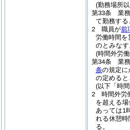
(勤務場所以
第33条
業
て勤務する
2
職員が
前
労働時間を
のとみなす
(時間外労働
第34条
業
条
の規定に
の定めると
(以下「時
2
時間外労
を超える場
あっては1時
れる休憩時
る。