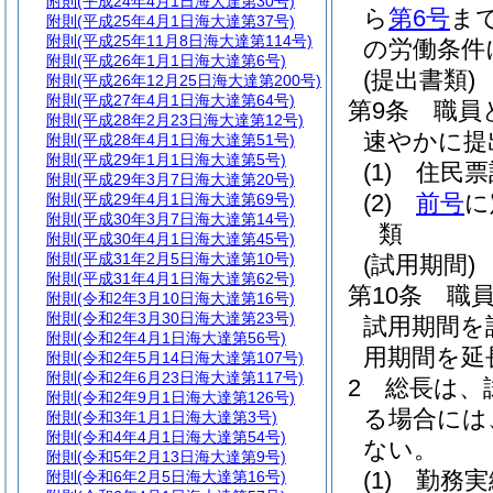
附則
(平成24年4月1日海大達第30号)
ら
第6号
ま
附則
(平成25年4月1日海大達第37号)
附則
(平成25年11月8日海大達第114号)
の労働条件
附則
(平成26年1月1日海大達第6号)
(提出書類)
附則
(平成26年12月25日海大達第200号)
附則
(平成27年4月1日海大達第64号)
第9条
職員
附則
(平成28年2月23日海大達第12号)
速やかに提
附則
(平成28年4月1日海大達第51号)
附則
(平成29年1月1日海大達第5号)
(1)
住民票
附則
(平成29年3月7日海大達第20号)
(2)
前号
に
附則
(平成29年4月1日海大達第69号)
附則
(平成30年3月7日海大達第14号)
類
附則
(平成30年4月1日海大達第45号)
附則
(平成31年2月5日海大達第10号)
(試用期間)
附則
(平成31年4月1日海大達第62号)
第10条
職
附則
(令和2年3月10日海大達第16号)
附則
(令和2年3月30日海大達第23号)
試用期間を
附則
(令和2年4月1日海大達第56号)
用期間を延
附則
(令和2年5月14日海大達第107号)
附則
(令和2年6月23日海大達第117号)
2
総長は、
附則
(令和2年9月1日海大達第126号)
る場合には
附則
(令和3年1月1日海大達第3号)
附則
(令和4年4月1日海大達第54号)
ない。
附則
(令和5年2月13日海大達第9号)
(1)
勤務実
附則
(令和6年2月5日海大達第16号)