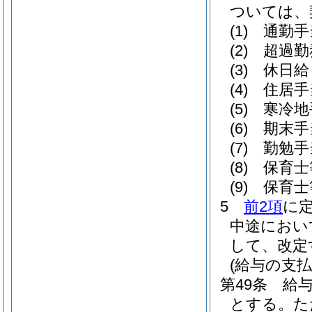
ついては、
(1)
通勤手
(2)
超過勤
(3)
休日給
(4)
住居手
(5)
寒冷地
(6)
期末手
(7)
勤勉手
(8)
保育士
(9)
保育士
5
前2項
に
中途におい
して、改定
(給与の支払
第49条
給
とする。
た