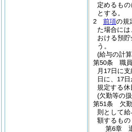
定めるもの
とする。
2
前項
の規
た場合には
おける預貯
う。
(給与の計
第50条
職
月17日に
日に、17
規定する休
(欠勤等の扱
第51条
欠
則として給
額するもの
第6章