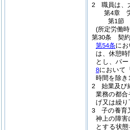
2
職員は、
第4章
第1節
(所定労働時
第30条
契
第54条
にお
は、休憩時間
とし、パー
8
において
時間を除き
2
始業及び
業務の都合
げ又は繰り
3
子の養育
神上の障害
とする状態