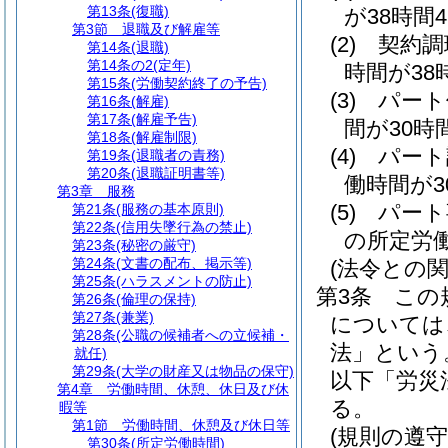
第13条
(復職)
が38時間
第3節
退職及び解雇等
(2)
契約調
第14条
(退職)
第14条の2
(定年)
時間が38
第15条
(労働契約終了の予告)
(3)
パート
第16条
(解雇)
第17条
(解雇予告)
間が30時
第18条
(解雇制限)
(4)
パート
第19条
(退職者の責務)
第20条
(退職証明書等)
働時間が
第3章
服務
(5)
パート
第21条
(服務の基本原則)
第22条
(信用失墜行為の禁止)
の所定労
第23条
(秘密の厳守)
第24条
(文書の配布、掲示等)
(法令との関
第25条
(ハラスメントの防止)
第3条
この
第26条
(倫理の保持)
第27条
(兼業)
については
第28条
(公職の候補者への立候補・
法」という
就任)
第29条
(大学の財産又は物品の保守)
以下「労災
第4章
労働時間、休憩、休日及び休
る。
暇等
第1節
労働時間、休憩及び休日等
(規則の遵守
第30条
(所定労働時間)