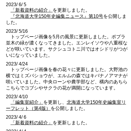
2023/ 6/ 5
「新着資料の紹介」
を更新しました。
『北海道大学150年史編集ニュース』第10号
を公開しま
した。
2023/ 5/16
トップページ画像を5月の風景に更新しました。ポプラ
並木の緑が濃くなってきました。エンレイソウや八重桜な
どが咲いています。サクシュコトニ川ではオシドリがつが
いになっていました。
2023/ 4/24
トップページ画像を春の花々に更新しました。大野池の
横ではミズバショウが、エルムの森ではキバナノアマナが
咲いていました。中央ローンや農学部など、構内のあちら
こちらでコブシやサクラの花が満開になっています。
2023/ 4/10
「編集室紹介」
を更新し、
北海道大学150年史編集室リ
ーフレット（第4版）
を公開しました。
2023/ 4/ 6
「新着資料の紹介」
を更新しました。