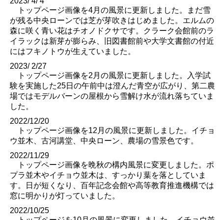
2023/ 4/ 4
トップページ画像を4月の風景に更新しました。まだ雪
が残る中央ローンでは芝が芽吹きはじめました。エルムの
森に咲く青い花はチオノドクサです。クラーク会館前のラ
イラックは新芽が膨らみ、旧図書館前や大学文書館の付近
にはフキノトウが生えていました。
2023/ 2/27
トップページ画像を2月の風景に更新しました。入学試
験を実施した25日の午前中は澄んだ青空が広がり、第二農
場ではモデルバーンの屋根から雪解け水が流れ落ちていま
した。
2022/12/20
トップページ画像を12月の風景に更新しました。イチョ
ウ並木、古河講堂、中央ローン、農場の雪景色です。
2022/11/29
トップページ画像を晩秋の構内風景に変更しました。ポ
プラ並木やイチョウ並木は、すっかり葉を落としていま
す。日が短くなり、百年記念会館や高等教育推進機構では
窓に明かりが灯っていました。
2022/10/25
トップページを10月の風景に変更しました。イチョウ並