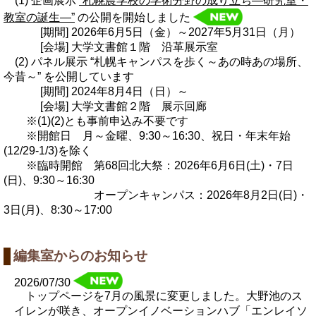
(1) 企画展示
“札幌農学校の学術分野の成り立ち―研究室・
教室の誕生―”
の公開を開始しました
[期間] 2026年6月5日（金）～2027年5月31日（月）
[会場] 大学文書館１階 沿革展示室
(2) パネル展示 “札幌キャンパスを歩く～あの時あの場所、
今昔～” を公開しています
[期間] 2024年8月4日（日）～
[会場] 大学文書館２階 展示回廊
※(1)(2)とも事前申込み不要です
※開館日 月～金曜、9:30～16:30、祝日・年末年始
(12/29-1/3)を除く
※臨時開館 第68回北大祭：2026年6月6日(土)・7日
(日)、9:30～16:30
オープンキャンパス：2026年8月2日(日)・
3日(月)、8:30～17:00
編集室からのお知らせ
2026/07/30
トップページを7月の風景に変更しました。大野池のス
イレンが咲き、オープンイノベーションハブ「エンレイソ