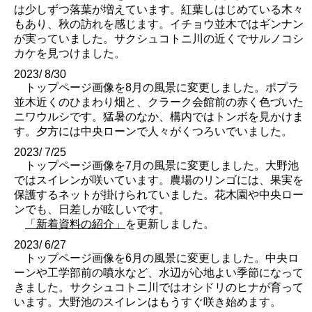
は少しずつ落葉が増えています。紅葉しはじめている木々
もあり、秋の訪れを感じます。イチョウ並木ではギンナン
が実っていました。サクシュコトニ川の近くでサルノコシ
カケを見つけました。
2023/ 8/30
トップページ画像を8月の風景に変更しました。ポプラ
並木近くのひまわり畑と、クラーク会館前の赤く色づいた
ニワウルシです。猛暑のなか、構内ではトンボを見かけま
す。夕方には中央ローンで人々がくつろいでいました。
2023/ 7/25
トップページ画像を7月の風景に変更しました。大野池
ではスイレンが咲いています。農場のリンゴには、果実を
保護するネットが掛けられていました。花木園や中央ロー
ンでも、日差しが眩しいです。
「新着資料の紹介」
を更新しました。
2023/ 6/27
トップページ画像を6月の風景に変更しました。中央ロ
ーンや工学部前の噴水など、水辺が心地よい季節になって
きました。サクシュコトニ川ではオシドリのヒナが育って
います。大野池のスイレンはもうすぐ咲き始めます。