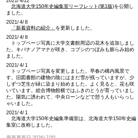
2021/ 4/12
北海道大学150年史編集室リーフレット(第1版)
を公開し
ました。
2021/ 4/ 8
「新着資料の紹介」
を更新しました。
2021/ 4/ 8
トップページ写真に大学文書館周辺の花木を追加しまし
た。キバナノアマナが咲き、コブシのつぼみも膨らみ始め
ました。
2021/ 4/ 1
トップページ写真を変更しました。早春の構内風景で
す。旧図書館の建物の陰にはまだ雪が残っていますが、少
しずつ芝生が緑に染まり始めました。よく見ると、花も咲
いています。総合博物館横ではふきのとうが育っていまし
た。陽気に誘われて、中央ローンなどで憩う人もいらっし
ゃいました。
2021/ 4/ 1
北海道大学150年史編集準備室は、北海道大学150年史編
集室に改称しました。
最新更新日 2026/ 7/30