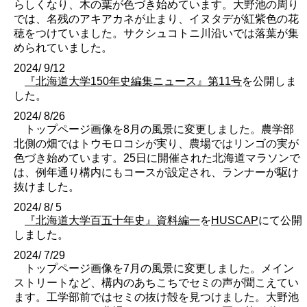
らしくなり、木の葉が色づき始めています。大野池の周り
では、名残のアキアカネが止まり、イヌタデが紅紫色の花
穂をつけていました。サクシュコトニ川沿いでは落葉が集
められていました。
2024/ 9/12
『北海道大学150年史編集ニュース』第11号
を公開しま
した。
2024/ 8/26
トップページ画像を8月の風景に変更しました。農学部
北側の畑ではトウモロコシが実り、農場ではリンゴの実が
色づき始めています。25日に開催された北海道マラソンで
は、例年通り構内にもコースが設定され、ランナーが駆け
抜けました。
2024/ 8/ 5
『北海道大学百五十年史』資料編一
を
HUSCAP
にて公開
しました。
2024/ 7/29
トップページ画像を7月の風景に変更しました。メイン
ストリートなど、構内のあちこちでセミの声が聞こえてい
ます。工学部前ではセミの抜け殻を見つけました。大野池