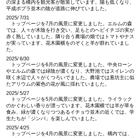
の深まる構内を観光客が散策しています。陽も低くなり、
平成ポプラ並木の陰が道路に伸びていました。
2025/ 7/31
トップページを7月の風景に変更しました。エルムの森
では、人々が木陰を行き交い、足もとのヘビイチゴの実が
赤く熟していました。隣り合う農場の畑ではトマトやナス
が実っています。花木園横をのぞくと羊が群れていまし
た。
2025/ 6/30
トップページを6月の風景に変更しました。中央ローン
やエルムの森では緑陰が濃くなり、大野池ではスイレンの
咲く水辺で人々がくつろいでました。農場では葱坊主に似
たアリウムの紫色の花が風に揺れていました。
2025/ 5/27
トップページを5月の風景に変更しました。ライラック
のかぐわしい香りが漂っています。花木園横では羊が草を
食み、緑が濃くなりつつあるイチョウ並木の近くでは、学
生たちが「ジンパ」を楽しんでいました。
2025/ 4/25
トップページを4月の風景に変更しました。構内では、