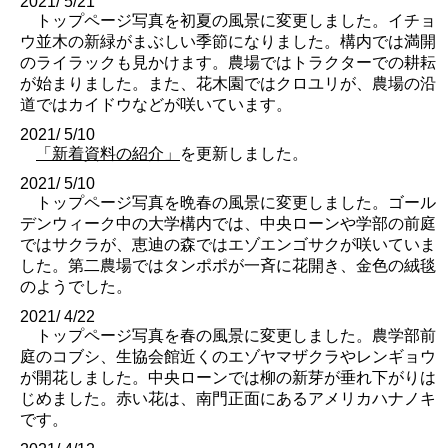
2021/ 5/21
トップページ写真を初夏の風景に変更しました。イチョ
ウ並木の新緑がまぶしい季節になりました。構内では満開
のライラックも見かけます。農場ではトラクターでの耕耘
が始まりました。また、花木園ではクロユリが、農場の沿
道ではカイドウなどが咲いています。
2021/ 5/10
「新着資料の紹介」
を更新しました。
2021/ 5/10
トップページ写真を晩春の風景に変更しました。ゴール
デンウィーク中の大学構内では、中央ローンや学部の前庭
ではサクラが、恵迪の森ではエゾエンゴサクが咲いていま
した。第二農場ではタンポポが一斉に花開き、金色の絨毯
のようでした。
2021/ 4/22
トップページ写真を春の風景に変更しました。農学部前
庭のコブシ、生協会館近くのエゾヤマザクラやレンギョウ
が開花しました。中央ローンでは柳の新芽が垂れ下がりは
じめました。赤い花は、南門正面にあるアメリカハナノキ
です。