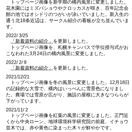
トップページ画像を新学期の構内風景に変更しました。
花木園にはミズバショウやクロッカスが咲き、百年記念会
館の池ではオシドリのつがいが泳いでいました。新入生の
通う北18条近辺は、サークル紹介の看板が立ち並んでいま
す。
2022/ 3/25
「新着資料の紹介」
を更新しました。
トップページ画像を、札幌キャンパスで学位授与式がお
こなわれた3月24日の構内風景に変更しました。
2022/ 2/ 9
「新着資料の紹介」
を更新しました。
2021/12/21
トップページ画像を冬の風景に変更しました。12月18日
の記録的な大雪で、構内はいっぺんに雪景色になりまし
た。農場では雪原が広がり、施設の屋根に大きなつららが
下がっています。
2021/11/ 2
トップページ画像を紅葉の風景に変更しました。正門近
くから中央ローン、地球環境科学研究院の前庭、イチョウ
並木では、赤や黄色に染まった木々が鮮やかです。