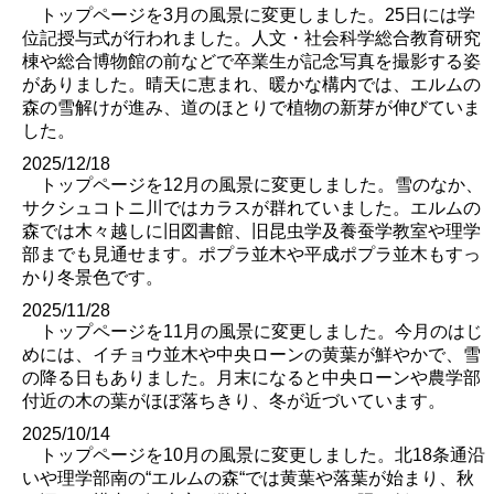
トップページを3月の風景に変更しました。25日には学
位記授与式が行われました。人文・社会科学総合教育研究
棟や総合博物館の前などで卒業生が記念写真を撮影する姿
がありました。晴天に恵まれ、暖かな構内では、エルムの
森の雪解けが進み、道のほとりで植物の新芽が伸びていま
した。
2025/12/18
トップページを12月の風景に変更しました。雪のなか、
サクシュコトニ川ではカラスが群れていました。エルムの
森では木々越しに旧図書館、旧昆虫学及養蚕学教室や理学
部までも見通せます。ポプラ並木や平成ポプラ並木もすっ
かり冬景色です。
2025/11/28
トップページを11月の風景に変更しました。今月のはじ
めには、イチョウ並木や中央ローンの黄葉が鮮やかで、雪
の降る日もありました。月末になると中央ローンや農学部
付近の木の葉がほぼ落ちきり、冬が近づいています。
2025/10/14
トップページを10月の風景に変更しました。北18条通沿
いや理学部南の“エルムの森“では黄葉や落葉が始まり、秋