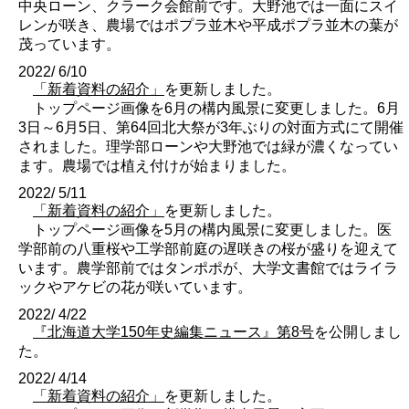
中央ローン、クラーク会館前です。大野池では一面にスイ
レンが咲き、農場ではポプラ並木や平成ポプラ並木の葉が
茂っています。
2022/ 6/10
「新着資料の紹介」
を更新しました。
トップページ画像を6月の構内風景に変更しました。6月
3日～6月5日、第64回北大祭が3年ぶりの対面方式にて開催
されました。理学部ローンや大野池では緑が濃くなってい
ます。農場では植え付けが始まりました。
2022/ 5/11
「新着資料の紹介」
を更新しました。
トップページ画像を5月の構内風景に変更しました。医
学部前の八重桜や工学部前庭の遅咲きの桜が盛りを迎えて
います。農学部前ではタンポポが、大学文書館ではライラ
ックやアケビの花が咲いています。
2022/ 4/22
『北海道大学150年史編集ニュース』第8号
を公開しまし
た。
2022/ 4/14
「新着資料の紹介」
を更新しました。