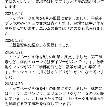
ではスイレンが、農場ではヒマワリなどの夏の花が咲いて
います。
2024/ 6/27
トップページ画像を6月の風景に変更しました。平成ポ
プラ並木やイチョウ並木は青々と繁り、農場では牛と羊が
草を食んでいます。エルムの森ではリスの姿も見られまし
た。
2024/ 5/22
「新着資料の紹介」
を更新しました。
2024/ 5/21
トップページ画像を5月の風景に変更しました。第二農
場など、構内のローンではデイジーが咲いています。放牧
地やツツジが咲く工学部前庭など、散策が楽しい季節で
す。サクシュコトニ川ではオシドリがつがいになっていま
した。
2024/ 4/30
トップページ画像を4月の風景に変更しました。構内に
はサクラ、ニリンソウ、エゾエンゴサクなど、春の花が咲
いていました。北18条あたりでは、部やサークルが新入生
を勧誘する立て看板を設置しています。