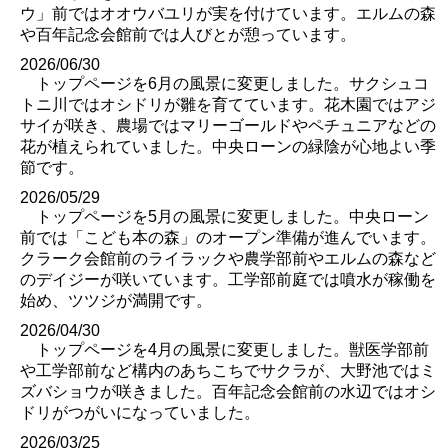
ウ」前ではオオウバユリが実を付けています。エルムの森
や百年記念会館前では人びとが憩っています。
2026/06/30
トップページを6月の風景に変更しました。サクシュコ
トニ川ではオシドリが雛を育てています。花木園ではアジ
サイが咲き、農場ではマリーゴールドやペチュニアなどの
花が植えられていました。中央ローンの緑陰が心地よい季
節です。
2026/05/29
トップページを5月の風景に変更しました。中央ローン
前では「こども本の森」のオープン準備が進んでいます。
クラーク会館前のライラックや農学部前やエルムの森など
のデイジーが咲いています。工学部前庭では噴水が稼働を
始め、ツツジが満開です。
2026/04/30
トップページを4月の風景に変更しました。獣医学部前
や工学部前など構内のあちこちでサクラが、大野池ではミ
ズバショウが咲きました。百年記念会館前の水辺ではオシ
ドリがつがいになっていました。
2026/03/25