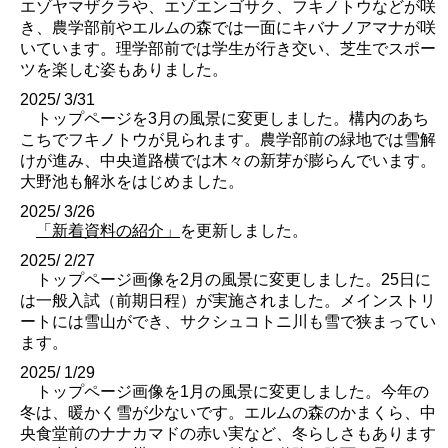
エゾヤマザクラや、エゾエンゴサク、フキノトウなどが咲
き、農学部前やエルムの森では一面にキバナノアマナが咲
いています。理学部前では学生が行き交い、芝生でスポー
ツを楽しむ姿もありました。
2025/ 3/31
トップページを3月の風景に変更しました。構内のあち
こちでフキノトウが見られます。農学部前の緑地では雪解
けが進み、中央道路横では木々の新芽が膨らんでいます。
大野池も解氷をはじめました。
2025/ 3/26
「新着資料の紹介」
を更新しました。
2025/ 2/27
トップページ画像を2月の風景に変更しました。25日に
は一般入試（前期日程）が実施されました。メインストリ
ートには雪山ができ、サクシュコトニ川も雪で狭まってい
ます。
2025/ 1/29
トップページ画像を1月の風景に変更しました。今年の
冬は、暖かく雪が少ないです。エルムの森のかまくら、中
央食堂前のナナカマドの赤い実など、冬らしさもあります