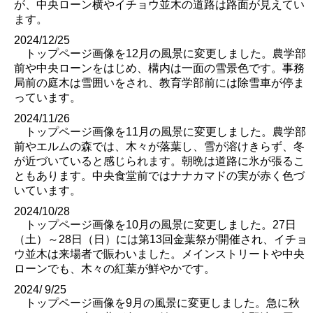
が、中央ローン横やイチョウ並木の道路は路面が見えてい
ます。
2024/12/25
トップページ画像を12月の風景に変更しました。農学部
前や中央ローンをはじめ、構内は一面の雪景色です。事務
局前の庭木は雪囲いをされ、教育学部前には除雪車が停ま
っています。
2024/11/26
トップページ画像を11月の風景に変更しました。農学部
前やエルムの森では、木々が落葉し、雪が溶けきらず、冬
が近づいていると感じられます。朝晩は道路に氷が張るこ
ともあります。中央食堂前ではナナカマドの実が赤く色づ
いています。
2024/10/28
トップページ画像を10月の風景に変更しました。27日
（土）～28日（日）には第13回金葉祭が開催され、イチョ
ウ並木は来場者で賑わいました。メインストリートや中央
ローンでも、木々の紅葉が鮮やかです。
2024/ 9/25
トップページ画像を9月の風景に変更しました。急に秋