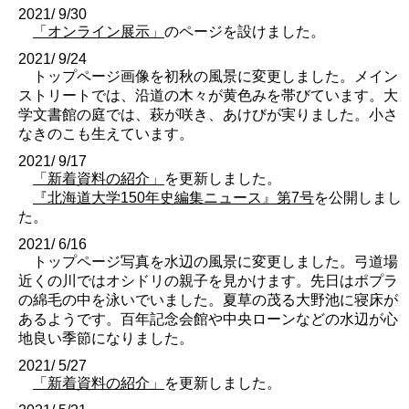
2021/ 9/30
「オンライン展示」
のページを設けました。
2021/ 9/24
トップページ画像を初秋の風景に変更しました。メイン
ストリートでは、沿道の木々が黄色みを帯びています。大
学文書館の庭では、萩が咲き、あけびが実りました。小さ
なきのこも生えています。
2021/ 9/17
「新着資料の紹介」
を更新しました。
『北海道大学150年史編集ニュース』第7号
を公開しまし
た。
2021/ 6/16
トップページ写真を水辺の風景に変更しました。弓道場
近くの川ではオシドリの親子を見かけます。先日はポプラ
の綿毛の中を泳いでいました。夏草の茂る大野池に寝床が
あるようです。百年記念会館や中央ローンなどの水辺が心
地良い季節になりました。
2021/ 5/27
「新着資料の紹介」
を更新しました。