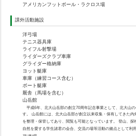
アメリカンフットボール・ラクロス場
課外活動施設
洋弓場
テニス器具庫
ライフル射撃場
ライダーズクラブ車庫
グライダー格納庫
ヨット艇庫
車庫（練習コース含む）
ボート艇庫
厩舎（馬場を含む）
山岳館
平成6年、北大山岳部の創立70周年記念事業として、北大山の
す。 山岳館には、北大山岳部が創立以来収集・保有してきた内
を整理・保管してあり、閲覧も可能となっています。 登山、探
自然を愛する学生諸君の会合、交流の場等活動の拠点として利