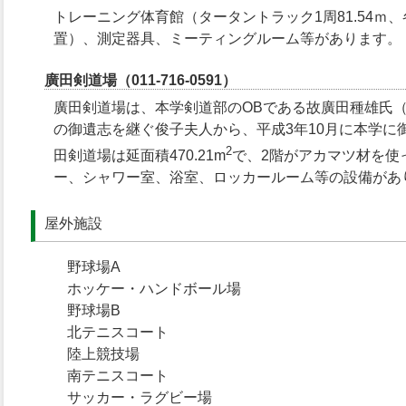
トレーニング体育館（タータントラック1周81.54ｍ
置）、測定器具、ミーティングルーム等があります。
廣田剣道場（011-716-0591）
廣田剣道場は、本学剣道部のOBである故廣田種雄氏（
の御遺志を継ぐ俊子夫人から、平成3年10月に本学に
2
田剣道場は延面積470.21m
で、2階がアカマツ材を使
ー、シャワー室、浴室、ロッカールーム等の設備があ
屋外施設
野球場A
ホッケー・ハンドボール場
野球場B
北テニスコート
陸上競技場
南テニスコート
サッカー・ラグビー場