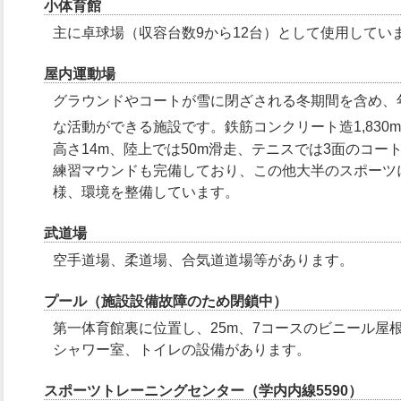
小体育館
主に卓球場（収容台数9から12台）として使用してい
屋内運動場
グラウンドやコートが雪に閉ざされる冬期間を含め、
な活動ができる施設です。鉄筋コンクリート造1,830m
高さ14m、陸上では50m滑走、テニスでは3面のコ
練習マウンドも完備しており、この他大半のスポーツ
様、環境を整備しています。
武道場
空手道場、柔道場、合気道道場等があります。
プール（施設設備故障のため閉鎖中）
第一体育館裏に位置し、25m、7コースのビニール屋
シャワー室、トイレの設備があります。
スポーツトレーニングセンター（学内内線5590）