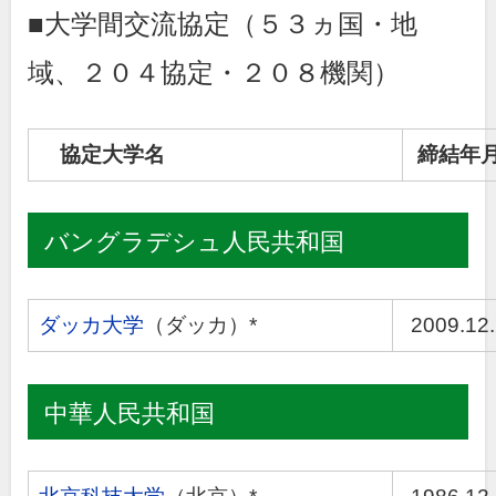
■大学間交流協定（５３
ヵ国・地
域、２０４協定・２０８
機関）
協定大学名
締結年
バングラデシュ人民共和国
ダッカ大学
（ダッカ）*
2009.12
中華人民共和国