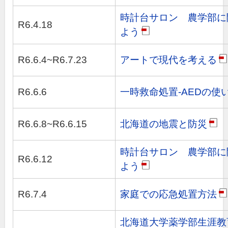
時計台サロン 農学部に
R6.4.18
よう
pdf
R6.6.4~R6.7.23
アートで現代を考える
p
R6.6.6
一時救命処置-AEDの使い
R6.6.8~R6.6.15
北海道の地震と防災
pdf
時計台サロン 農学部に
R6.6.12
よう
pdf
R6.7.4
家庭での応急処置方法
p
北海道大学薬学部生涯教