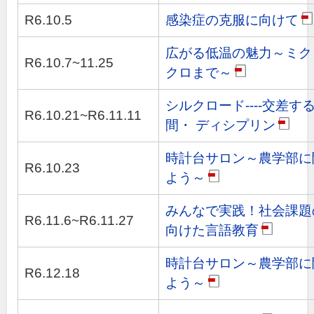
R6.10.5
感染症の克服に向けて
p
広がる低温の魅力～ミク
R6.10.7~11.25
クロまで～
pdf
シルクロード----交差す
R6.10.21~R6.11.11
間・ ディシプリン
pdf
時計台サロン～農学部に
R6.10.23
よう～
pdf
みんなで実践！社会課題
R6.11.6~R6.11.27
向けた言語教育
pdf
時計台サロン～農学部に
R6.12.18
よう～
pdf