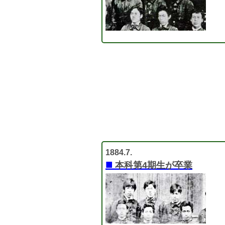
1884.7.
■
本科第4期生が卒業