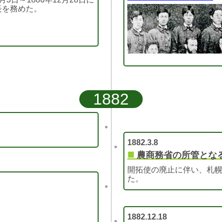
長を務めた。
1882
1882.3.8
■
農商務省の所管とな
開拓使の廃止に伴い、札
た。
1882.12.18