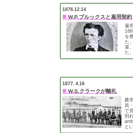
1876.12.14
■
W.P.ブルックスと雇用契約
雇用
18
を
た
菜
た
1877. 4.16
■
W.S.クラークが離札
農
員
で見
別れ
am
と