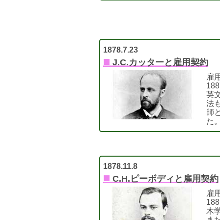
1878.7.23
■
J.C.カッターと雇用契約
雇用
18
英
法
師
た
1878.11.8
■
C.H.ピーボディと雇用契約
雇用
18
木
ま