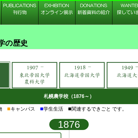
学の歴史
札幌農学校（1876～）
■
■
■
物
キャンパス
学生生活
関連するできごと です。
1876