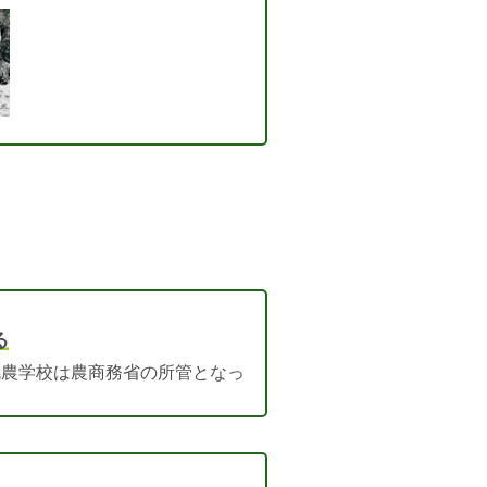
る
幌農学校は農商務省の所管となっ