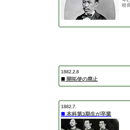
校
1882.2.8
■
開拓使の廃止
1882.7.
■
本科第3期生が卒業