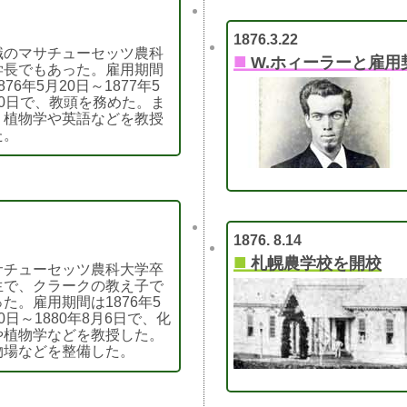
1876.3.22
職のマサチューセッツ農科
■
W.ホィーラーと雇用
学長でもあった。雇用期間
876年5月20日～1877年5
20日で、教頭を務めた。ま
、植物学や英語などを教授
た。
1876. 8.14
■
札幌農学校を開校
サチューセッツ農科大学卒
生で、クラークの教え子で
た。雇用期間は1876年5
0日～1880年8月6日で、化
や植物学などを教授した。
物場などを整備した。