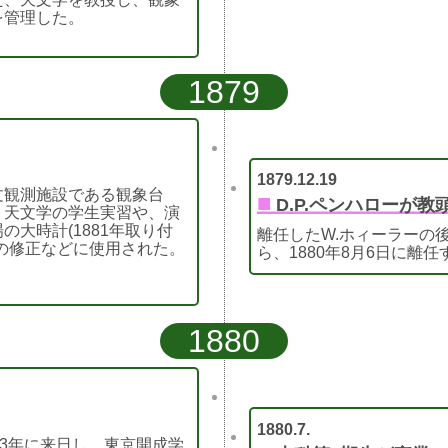
を管理した。
1879
1879.12.19
文観測施設である観象台
■
D.P.ペンハローが
、天文学の学生実習や、演
の大時計(1881年取り付
離任したW.ホィーラーの後を
)の修正などに使用された。
ら、1880年8月6日に離
1880
1880.7.
873年に来日し、東京開成学