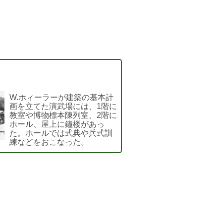
W.ホィーラーが建築の基本計
画を立てた演武場には、1階に
教室や博物標本陳列室、2階に
ホール、屋上に鐘楼があっ
た。ホールでは式典や兵式訓
練などをおこなった。