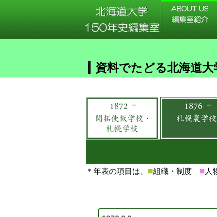
資料でたどる北海道大
■
■
＊年表の項目は、
組織・制度
人