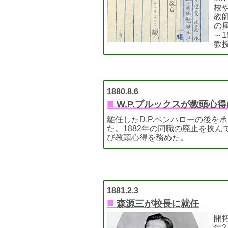
校
教
の雇
～1
教
1880.8.6
■
W.P.ブルックスが教頭心
離任したD.P.ペンハローの後を
た。1882年の同職の廃止を挟んで
び教頭心得を務めた。
1881.2.3
■
森源三が校長に就任
開
年2