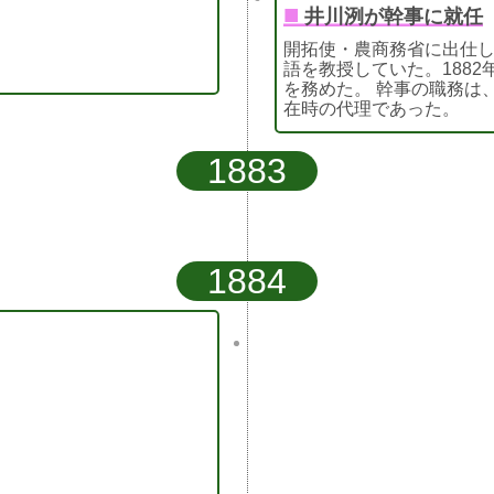
■
井川洌が幹事に就任
開拓使・農商務省に出仕
語を教授していた。1882年
を務めた。 幹事の職務は
在時の代理であった。
1883
1884