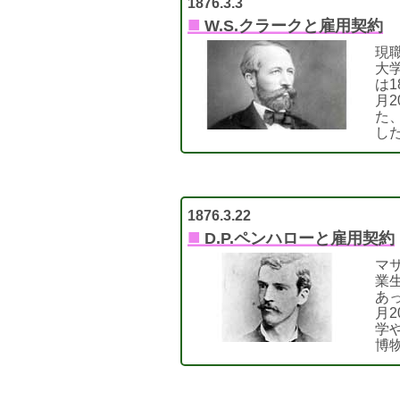
1876.3.3
■
W.S.クラークと雇用契約
現
大
は1
月
た
し
1876.3.22
■
D.P.ペンハローと雇用契約
マ
業
あっ
月2
学
博