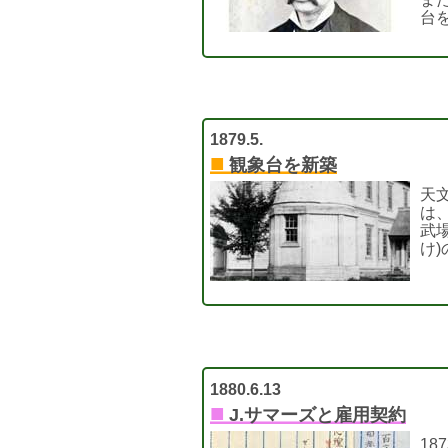
台
1879.5.
■
観象台を新築
天
は
武場
け
1880.6.13
■
J.サマーズと雇用契約
1