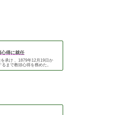
教頭心得に就任
承け 、1879年12月19日か
任するまで教頭心得を務めた。