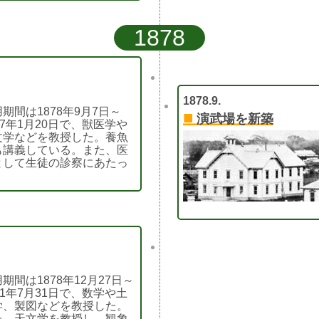
1878
1878.9.
期間は1878年9月7日～
■
演武場を新築
87年1月20日で、獣医学や
文学などを教授した。養魚
も講義している。また、医
として生徒の診察にあたっ
。
期間は1878年12月27日～
81年7月31日で、数学や土
学、製図などを教授した。
た、天文学を教授し、観象