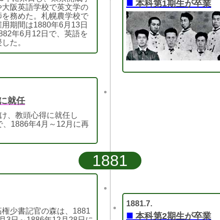
■
本科第1期生が卒業
や大阪英語学校で英文学の
師を務めた。札幌農学校で
用期間は1880年6月13日
882年6月12日で、英語を
授した。
得に就任
承け、教頭心得に就任し
、1886年4月～12月に再
1881
1881.7.
拓権少書記官の森は、1881
■
本科第2期生が卒業
月3日～1886年12月28日に