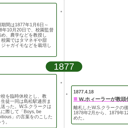
期間は1877年1月6日～
88年10月20日で、校園監督
務め、農学などを教授し
。校園ではタマネギや甜
、ジャガイモなどを栽培し
。
1877
1877.4.18
学校を臨時休校とし、教
■
W.ホィーラーが教頭
・生徒一同は島松駅逓所ま
送った。W.S.クラークは
離札したW.S.クラーク
に際して「Boys, be
1878年2月から、1879
bitious」の言葉をのこした
めた。
いう。