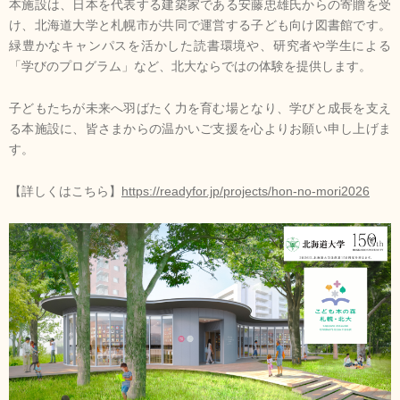
本施設は、日本を代表する建築家である安藤忠雄⽒からの寄贈を受
け、北海道⼤学と札幌市が共同で運営する子ども向け図書館です。
北海道大学HPへ
お問合せ/資料請求
緑豊かなキャンパスを活かした読書環境や、研究者や学⽣による
「学びのプログラム」など、北大ならではの体験を提供します。
子どもたちが未来へ羽ばたく力を育む場となり、学びと成長を⽀え
る本施設に、皆さまからの温かいご支援を心よりお願い申し上げま
す。
【詳しくはこちら】
https://readyfor.jp/projects/hon-no-mori2026