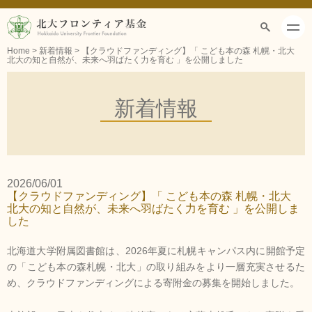
Home
> 新着情報 > 【クラウドファンディング】「 こども本の森 札幌・北大
北大の知と自然が、未来へ羽ばたく力を育む 」を公開しました
寄附する
マイページ
寄附事業一覧
新着情報
寄附をする
寄附者への特典
2026/06/01
【クラウドファンディング】「 こども本の森 札幌・北大
北大の知と自然が、未来へ羽ばたく力を育む 」を公開しま
税制上の
優遇措置
した
寄附者の方へ
北海道⼤学附属図書館は、2026年夏に札幌キャンパス内に開館予定
の「こども本の森札幌・北⼤」の取り組みをより一層充実させるた
め、クラウドファンディングによる寄附⾦の募集を開始しました。
寄附者からの
応援メッセージ