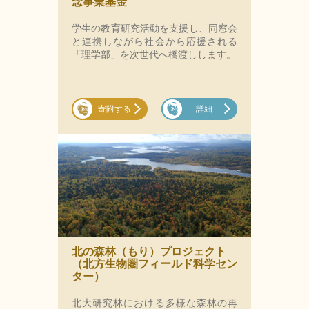
念事業基金
学生の教育研究活動を支援し、同窓会
と連携しながら社会から応援される
「理学部」を次世代へ橋渡しします。
寄附する
詳細
北の森林（もり）プロジェクト
（北方生物圏フィールド科学セン
ター）
北大研究林における多様な森林の再