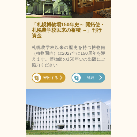
「札幌博物場150年史～ 開拓使・
札幌農学校以来の蓄積 ～」刊行
資金
札幌農学校以来の歴史を持つ博物館
（植物園内）は2027年に150周年を迎
えます。博物館の150年史の出版にご
協力ください
寄附する
詳細