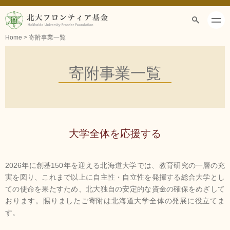
Home
> 寄附事業一覧
寄附する
マイページ
寄附事業一覧
寄附事業一覧
寄附をする
寄附者への特典
大学全体を応援する
税制上の
優遇措置
2026年に創基150年を迎える北海道大学では、教育研究の一層の充
実を図り、これまで以上に自主性・自立性を発揮する総合大学とし
寄附者の方へ
ての使命を果たすため、北大独自の安定的な資金の確保をめざして
おります。賜りましたご寄附は北海道大学全体の発展に役立てま
寄附者からの
応援メッセージ
す。