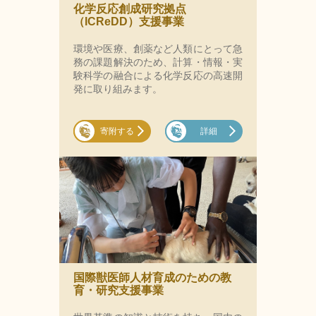
化学反応創成研究拠点
（ICReDD）支援事業
環境や医療、創薬など人類にとって急
務の課題解決のため、計算・情報・実
験科学の融合による化学反応の高速開
発に取り組みます。
寄附する
詳細
国際獣医師人材育成のための教
育・研究支援事業