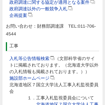
政府調達に関する協定が適用となる案件
部
（外
政府調達以外の一般競争入札
リ
（外
部
企画提案
（外
ン
部
リ
部
ク）
リ
ン
お問い合わせ：財務部調達課 TEL:011-706-
リ
ン
ク）
4544
ン
ク）
ク）
工事
入札等公告情報検索
（文部科学省のサイ
(外
トに掲載されております。（北海道大学以外
部
の入札情報も掲載されております。））
リ
施設部ホームページ
ン
(外
北海道地区７国立大学法人工事入札監視委員
ク)
部
会
リ
１．工事入札監視委員会について
ン
北海道地区７国立大学法人工事
ク)