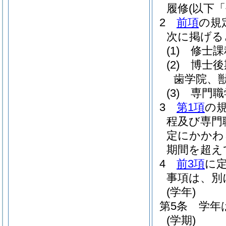
履修
(以下
2
前項
の規
次に掲げる
(1)
修士課
(2)
博士後
歯学院、
(3)
専門職
3
第1項
の
程及び専門
定にかかわ
期間を超え
4
前3項
に
事項は、別
(学年)
第5条
学年
(学期)