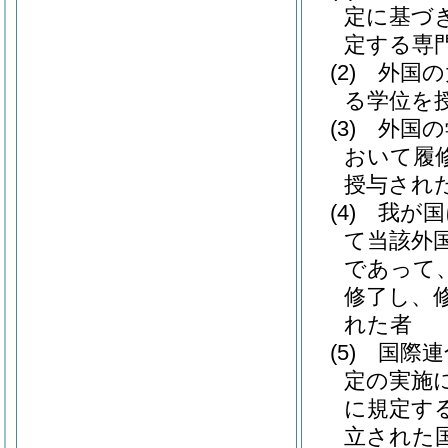
定に基づ
定する専
(2)
外国の
る学位を
(3)
外国の
おいて履
授与され
(4)
我が国
て当該外
であって
修了し、
れた者
(5)
国際連
定の実施
に規定する
立された