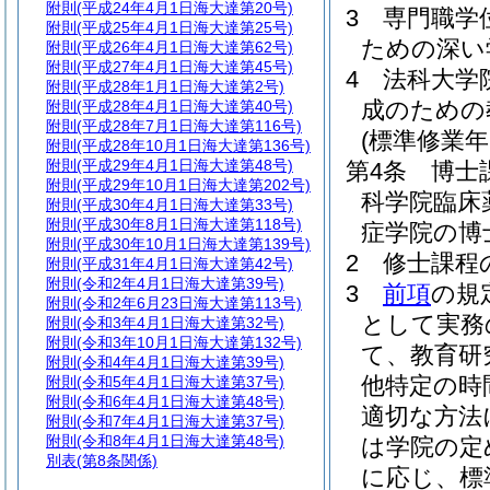
附則
(平成24年4月1日海大達第20号)
3
専門職学
附則
(平成25年4月1日海大達第25号)
ための深い
附則
(平成26年4月1日海大達第62号)
附則
(平成27年4月1日海大達第45号)
4
法科大学
附則
(平成28年1月1日海大達第2号)
成のための
附則
(平成28年4月1日海大達第40号)
附則
(平成28年7月1日海大達第116号)
(標準修業年
附則
(平成28年10月1日海大達第136号)
附則
(平成29年4月1日海大達第48号)
第4条
博士
附則
(平成29年10月1日海大達第202号)
科学院臨床
附則
(平成30年4月1日海大達第33号)
附則
(平成30年8月1日海大達第118号)
症学院の博
附則
(平成30年10月1日海大達第139号)
2
修士課程
附則
(平成31年4月1日海大達第42号)
附則
(令和2年4月1日海大達第39号)
3
前項
の規
附則
(令和2年6月23日海大達第113号)
として実務
附則
(令和3年4月1日海大達第32号)
附則
(令和3年10月1日海大達第132号)
て、教育研
附則
(令和4年4月1日海大達第39号)
他特定の時
附則
(令和5年4月1日海大達第37号)
附則
(令和6年4月1日海大達第48号)
適切な方法
附則
(令和7年4月1日海大達第37号)
附則
(令和8年4月1日海大達第48号)
は学院の定
別表
(第8条関係)
に応じ、標