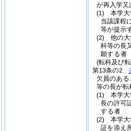
が再入学又
(1)
本学大
当該課程
等が提示す
(2)
他の大
科等の長
願する者
(転科及び転
第13条の2
欠員のある
等の長が転
(1)
本学大
長の許可
する者
(2)
本学大
証を添え