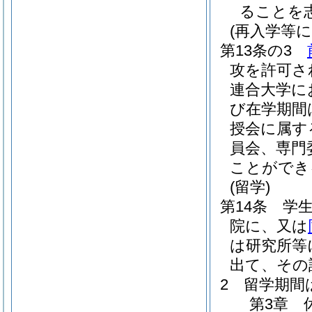
ることを
(再入学等
第13条の3
攻を許可さ
連合大学に
び在学期間
授会に属す
員会、専門
ことができ
(留学)
第14条
学
院に、又は
は研究所等
出て、その
2
留学期間
第3章