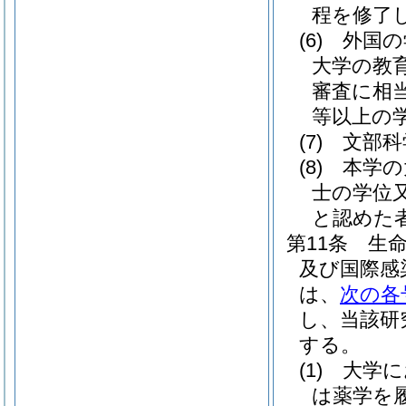
程を修了
(6)
外国の
大学の教
審査に相
等以上の
(7)
文部科
(8)
本学の
士の学位
と認めた
第11条
生
及び国際感
は、
次の各
し、当該研
する。
(1)
大学に
は薬学を