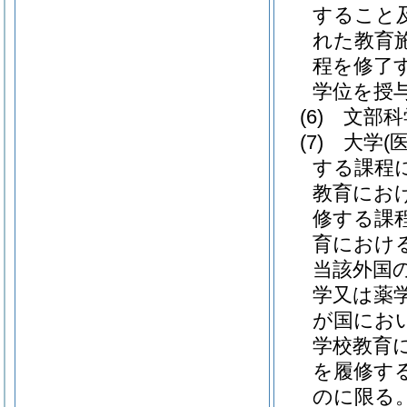
すること
れた教育
程を修了
学位を授
(6)
文部科
(7)
大学
(
する課程に
教育におけ
修する課
育におけ
当該外国
学又は薬
が国にお
学校教育
を履修す
のに限る。