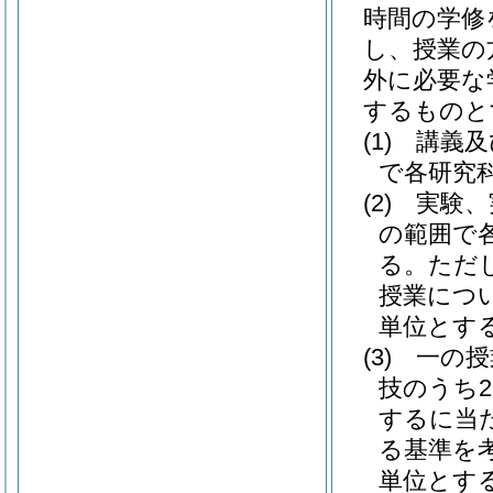
時間の学修
し、授業の
外に必要な
するものと
(1)
講義及
で各研究
(2)
実験、
の範囲で
る。
ただ
授業につ
単位とす
(3)
一の授
技のうち
するに当
る基準を
単位とす