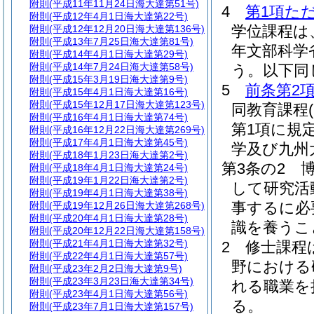
附則
(平成11年11月24日海大達第51号)
4
第1項た
附則
(平成12年4月1日海大達第22号)
学位課程は
附則
(平成12年12月20日海大達第136号)
附則
(平成13年7月25日海大達第81号)
年文部科学省
附則
(平成14年4月1日海大達第29号)
附則
(平成14年7月24日海大達第58号)
う。以下同
附則
(平成15年3月19日海大達第9号)
5
前条第2
附則
(平成15年4月1日海大達第16号)
附則
(平成15年12月17日海大達第123号)
同教育課程
附則
(平成16年4月1日海大達第74号)
第1項に規
附則
(平成16年12月22日海大達第269号)
附則
(平成17年4月1日海大達第45号)
学及び九州
附則
(平成18年1月23日海大達第2号)
第3条の2
附則
(平成18年4月1日海大達第24号)
附則
(平成19年1月22日海大達第2号)
して研究活
附則
(平成19年4月1日海大達第38号)
事するに必
附則
(平成19年12月26日海大達第268号)
附則
(平成20年4月1日海大達第28号)
識を養うこ
附則
(平成20年12月22日海大達第158号)
附則
(平成21年4月1日海大達第32号)
2
修士課程
附則
(平成22年4月1日海大達第57号)
野における
附則
(平成23年2月2日海大達第9号)
附則
(平成23年3月23日海大達第34号)
れる職業を
附則
(平成23年4月1日海大達第56号)
る。
附則
(平成23年7月1日海大達第157号)