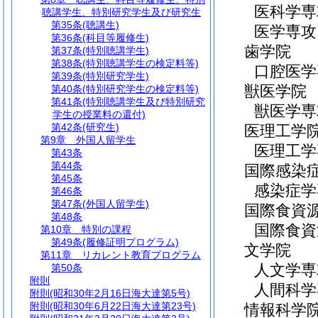
医科学専
聴講学生、特別研究学生及び研究生
第35条
(聴講生)
医学専攻
第36条
(科目等履修生)
歯学院
第37条
(特別聴講学生)
第38条
(特別聴講学生の検定料等)
口腔医学
第39条
(特別研究学生)
獣医学院
第40条
(特別研究学生の検定料等)
第41条
(特別聴講学生及び特別研究
獣医学専
学生の授業料の還付)
第42条
(研究生)
医理工学
第9章
外国人留学生
医理工学
第43条
第44条
国際感染
第45条
感染症学
第46条
第47条
(外国人留学生)
国際食資
第48条
国際食資
第10章
特別の課程
第49条
(履修証明プログラム)
文学院
第11章
リカレント教育プログラム
人文学専
第50条
附則
人間科学
附則
(昭和30年2月16日海大達第5号)
附則
(昭和30年6月22日海大達第23号)
情報科学