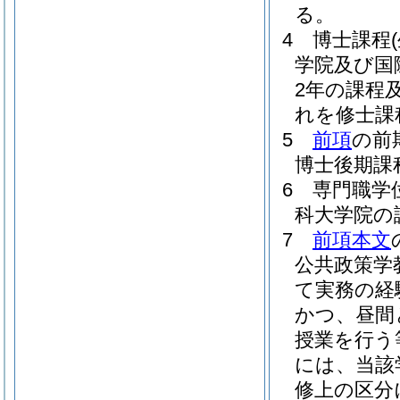
る。
4
博士課程
学院及び国
2年の課程
れを修士課
5
前項
の前
博士後期課
6
専門職学
科大学院の
7
前項本文
公共政策学
て実務の経
かつ、昼間
授業を行う
には、当該
修上の区分