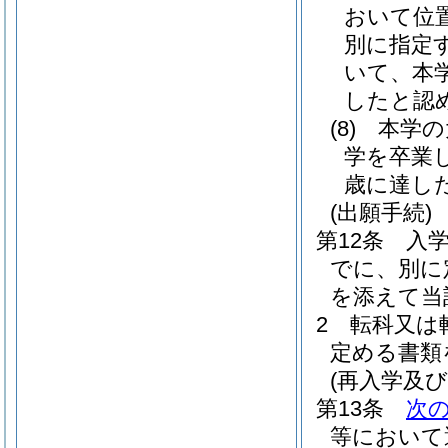
おいて位
別に指定
いて、本
したと認
(8)
本学の
学を卒業
歳に達し
(出願手続)
第12条
入
でに、別に
を添えて当
2
転科又は
定める書類
(再入学及び
第13条
次
等において