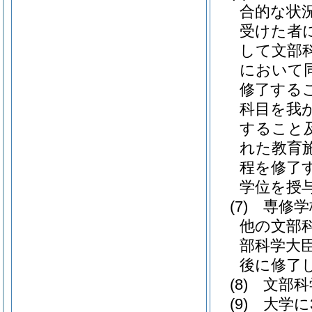
合的な状
受けた者
して文部
において同
修了する
科目を我
すること
れた教育
程を修了
学位を授
(7)
専修学
他の文部
部科学大
後に修了
(8)
文部科
(9)
大学に