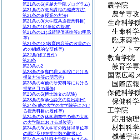
農学院
第21条の6
(卓越大学院プログラム)
第21条の7
(教育課程の編成方法)
農学専攻
第21条の8
(授業の方法)
第21条の9
(大学院共通授業科目)
生命科学
第21条の10
(単位の授与)
生命科学
第21条の11
(成績評価基準等の明示
等)
臨床薬学
第21条の12
(教育内容等の改善のた
ソフト
めの組織的な研修等)
第22条
(修了要件)
教育学院
第23条
教育学専
第23条の2
第23条の3
(専門職大学院における
国際広報
授業方法等の明示等)
国際広報
第23条の4
(他の研究科等における
授業科目の履修)
保健科学
第23条の5
(博士論文の試験)
第23条の6
(学位論文の提出期日)
保健科学
第24条
(他の大学の大学院等におけ
工学院
る授業科目の履修等)
第24条の2
(休学期間中の他の大学
応用物理
の大学院における単位等)
材料科学
第24条の3
(入学前の既修得単位等
の認定及び在学年数の取扱い)
機械宇宙
第24条の4
(法科大学院における在