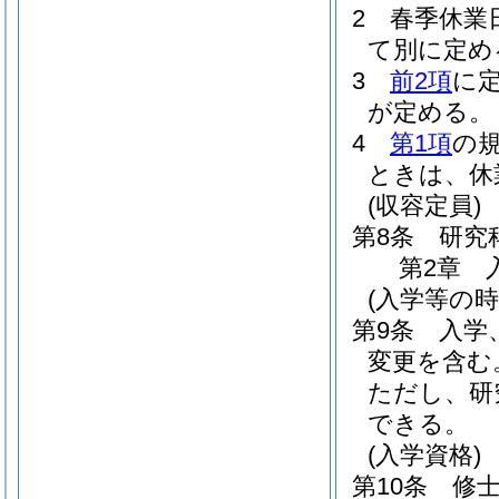
2
春季休業
て別に定め
3
前2項
に
が定める。
4
第1項
の
ときは、休
(収容定員)
第8条
研究
第2章
(入学等の時
第9条
入学
変更を含む
ただし、研
できる。
(入学資格)
第10条
修