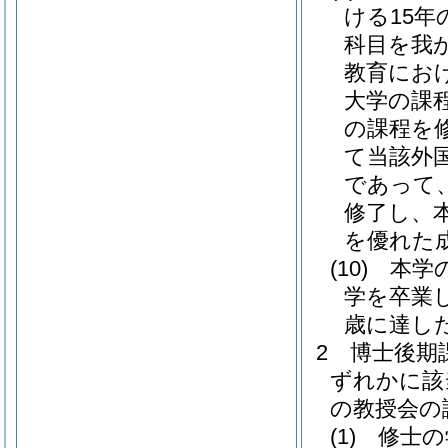
ける15
科目を我
教育にお
大学の課
の課程を
て当該外
であって
修了し、
を優れた
(10)
本学
学を卒業
歳に達し
2
博士後期
ずれかに該
の教授会の
(1)
修士の