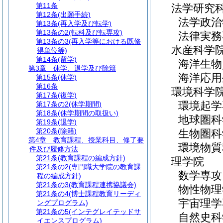
第11条
法学研究
第12条
(出願手続)
法学政治
第13条
(再入学及び転学)
第13条の2
(転科及び転専攻)
法律実務
第13条の3
(再入学等における既修
水産科学
得単位等)
第14条
(留学)
海洋生物
第3章
休学、退学及び除籍
海洋応用
第15条
(休学)
第16条
環境科学
第17条
(復学)
環境起学
第17条の2
(休学期間)
第18条
(休学期間の取扱い)
地球圏科
第19条
(退学)
第20条
(除籍)
生物圏科
第4章
教育課程、授業科目、修了要
環境物質
件及び履修方法
第21条
(教育課程の編成方針)
理学院
第21条の2
(専門職大学院の教育課
数学専攻
程の編成方針)
第21条の3
(教育課程連携協議会)
物性物理
第21条の4
(博士課程教育リーディ
宇宙理学
ングプログラム)
第21条の5
(インテグレイテッドサ
自然史科
イエンスプログラム)