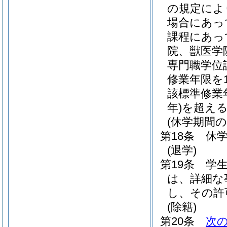
の規定によ
場合にあっ
課程にあっ
院、獣医学
専門職学位
修業年限を
該標準修業
年)
を超え
(休学期間の
第18条
休
(退学)
第19条
学
は、詳細な
し、その許
(除籍)
第20条
次