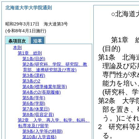
北海道大学大学院通則
○北海道
昭和29年3月17日 海大達第3号
(令和8年4月1日施行)
第1章
条項目次
沿革
(目的)
本則
第1章
総則
第1条
北海
第1条
(目的)
第2条
(研究科、学院、研究院、教
理論及び応
育部、連携研究部及び専攻)
専門性が求
第3条
(課程)
第3条の2
能力を培い
第4条
(標準修業年限等)
(研究科、
第4条の2
(長期履修)
第5条
(学年)
第2条
大学
第6条
(学期)
部を置き、
第7条
(休業日)
第8条
(収容定員)
う。)
にそ
第2章
入学、再入学、転学、転科、
2
研究科等
転専攻及び留学
第9条
(入学等の時期)
る。
第10条
(入学資格)