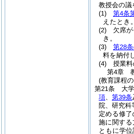
教授会の議
(1)
第4条
えたとき
(2)
欠席が
き。
(3)
第28
料を納付
(4)
授業料
第4章
(教育課程の
第21条
大
項
、
第39条
院、研究科
定める修了
施に関する
ともに学位