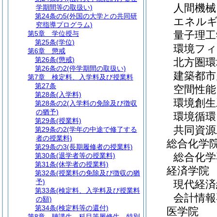
人間機
学期間等の取扱い)
第24条の5
(外国の大学との共同研
エネル
究指導プログラム)
量子理工
第5章
学位授与
第25条
(学位)
環境フィ
第6章
懲戒
第26条
(懲戒)
北方圏環
第26条の2
(停学期間の取扱い)
建築都市
第7章
検定料、入学料及び授業料
第27条
空間性能
第28条
(入学料)
環境創生
第28条の2
(入学料の免除及び徴収
の猶予)
環境循環
第29条
(授業料)
共同資源
第29条の2
(学年の中途で修了する
者の授業料)
総合化学
第29条の3
(長期履修者の授業料)
総合化学
第30条
(退学者等の授業料)
第31条
(休学者の授業料)
経済学院
第32条
(授業料の免除及び徴収の猶
予)
現代経済
第33条
(検定料、入学料及び授業料
会計情報
の額)
第34条
(検定料等の還付)
医学院
第8章
聴講生、科目等履修生、特別