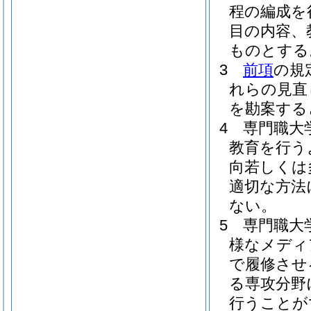
程の編成を
目の内容、
ものとする
3
前項
の規
れらの見直
を勘案する
4
専門職大
教育を行う
向若しくは
適切な方法
ない。
5
専門職大
様なメディ
で履修させ
る専攻分野
行うことが