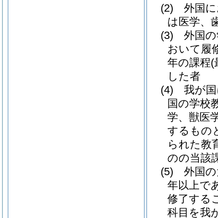
(2)
外国に
は医学、
(3)
外国の
おいて履
年の課程
した者
(4)
我が国
国の学校
学、獣医学
するもの
られた教
のの当該
(5)
外国の
年以上で
修了する
科目を我