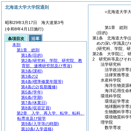
北海道大学大学院通則
○北海道大学
昭和29年3月17日 海大達第3号
第1章
総則
(令和8年4月1日施行)
(目的)
第1条
北海道大学
条項目次
沿革
めの深い学識及び
本則
(研究科、学院、
第1章
総則
第2条
大学院に、
第1条
(目的)
2
研究科等及びそ
第2条
(研究科、学院、研究院、教
法学研究科
育部、連携研究部及び専攻)
法学政治学専
第3条
(課程)
法律実務専攻
第3条の2
水産科学院
第4条
(標準修業年限等)
海洋生物資源
第4条の2
(長期履修)
海洋応用生命
第5条
(学年)
環境科学院
第6条
(学期)
環境起学専攻
第7条
(休業日)
地球圏科学専
第8条
(収容定員)
生物圏科学専
第2章
入学、再入学、転学、転科、
環境物質科学
転専攻及び留学
理学院
第9条
(入学等の時期)
数学専攻
第10条
(入学資格)