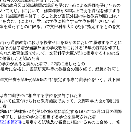
するものの当該課程を修了した者
外国の政府又は関係機関の認証を受けた者による評価を受けたもの
おいて同じ。)
において、修業年限が3年以上である課程を修了する
により当該課程を修了すること及び当該外国の学校教育制度におい
とを含む。)
により、学士の学位に相当する学位を授与された者
準を満たすものに限る。)
で文部科学大臣が別に指定するものを文
校が行う通信教育における授業科目を我が国において履修することに
程
(その修了者が当該外国の学校教育における15年の課程を修了し
られた教育施設であって、文部科学大臣が別に指定するものの当
て修得したと認めた者
学力があると認めた者で、22歳に達したもの
の選考に合格し、当該研究科等の教授会の議を経て、総長が許可し
8年文部省令第9号)
第5条の2に規定する専門職学位をいう。以下同
は専門職学位に相当する学位を授与された者
おいて位置付けられた教育施設であって、文部科学大臣が別に指
た者
昭和51年法律第72号)
第1条第2項に規定する1972年12月11日の国際
を修了し、修士の学位に相当する学位を授与された者
第22条第2項
に規定する試験及び審査に相当するものに合格し、修