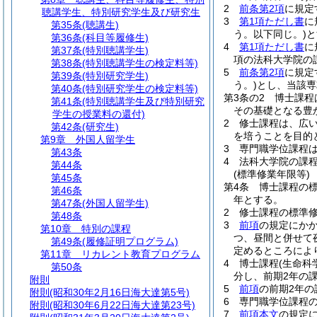
2
前条第2項
に規定
聴講学生、特別研究学生及び研究生
3
第1項ただし書
に
第35条
(聴講生)
う。以下同じ。)
と
第36条
(科目等履修生)
4
第1項ただし書
に
第37条
(特別聴講学生)
項の法科大学院の
第38条
(特別聴講学生の検定料等)
5
前条第2項
に規定
第39条
(特別研究学生)
う。)
とし、当該専
第40条
(特別研究学生の検定料等)
第3条の2
博士課程
第41条
(特別聴講学生及び特別研究
その基礎となる豊
学生の授業料の還付)
2
修士課程は、広
第42条
(研究生)
を培うことを目的
第9章
外国人留学生
3
専門職学位課程
第43条
4
法科大学院の課
第44条
(標準修業年限等)
第45条
第4条
博士課程の
第46条
年とする。
第47条
(外国人留学生)
2
修士課程の標準修
第48条
3
前項
の規定にか
第10章
特別の課程
つ、昼間と併せて
第49条
(履修証明プログラム)
定めるところによ
第11章
リカレント教育プログラム
4
博士課程
(生命
第50条
分し、前期2年の
附則
5
前項
の前期2年の
附則
(昭和30年2月16日海大達第5号)
6
専門職学位課程の
附則
(昭和30年6月22日海大達第23号)
7
前項本文
の規定