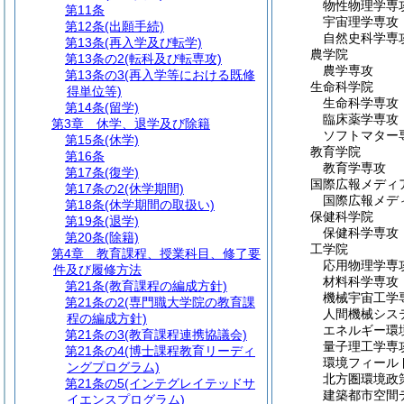
物性物理学専
第11条
宇宙理学専攻
第12条
(出願手続)
自然史科学専
第13条
(再入学及び転学)
農学院
第13条の2
(転科及び転専攻)
農学専攻
第13条の3
(再入学等における既修
生命科学院
得単位等)
生命科学専攻
第14条
(留学)
臨床薬学専攻
第3章
休学、退学及び除籍
ソフトマター
第15条
(休学)
教育学院
第16条
教育学専攻
第17条
(復学)
国際広報メディ
第17条の2
(休学期間)
国際広報メデ
第18条
(休学期間の取扱い)
保健科学院
第19条
(退学)
保健科学専攻
第20条
(除籍)
工学院
第4章
教育課程、授業科目、修了要
応用物理学専
件及び履修方法
材料科学専攻
第21条
(教育課程の編成方針)
機械宇宙工学
第21条の2
(専門職大学院の教育課
人間機械シス
程の編成方針)
エネルギー環
第21条の3
(教育課程連携協議会)
量子理工学専
第21条の4
(博士課程教育リーディ
環境フィール
ングプログラム)
北方圏環境政
第21条の5
(インテグレイテッドサ
建築都市空間
イエンスプログラム)