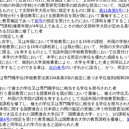
度において位置付けられた教育施設であって、文部科学大臣が別に指定
の他の外国の学校
(その教育研究活動等の総合的な状況について、当該
るものとして文部科学大臣が別に指定するものに限る。
第11条第5号
に
の学校が行う通信教育における授業科目を我が国において履修すること
た教育施設であって
前号
の指定を受けたものにおいて課程を修了するこ
門課程
(修業年限が4年以上であることその他の文部科学大臣が定める基
める日以後に修了した者
の指定した者
上在学し、又は外国において学校教育における15年の課程、外国の学
学校教育における15年の課程若しくは我が国において、外国の大学の課
に限る。)
を有するものとして当該外国の学校教育制度において位置付け
、本学の大学院において、本学における所定の単位を優れた成績をもっ
院において、個別の入学資格審査により、大学を卒業した者と同等以上の
入学することのできる者は、
次の各号
のいずれかに該当し、かつ、所定
は専門職学位
(学校教育法第104条第3項の規定に基づき学位規則
(昭和2
おいて修士の学位又は専門職学位に相当する学位を授与された者
行う通信教育における授業科目を我が国において履修し、修士の学位又
て、外国の大学院の課程を有するものとして当該外国の学校教育制度に
該課程を修了し、修士の学位又は専門職学位に相当する学位を授与され
本部に関する国際連合と日本国との間の協定の実施に伴う特別措置法
(
基づき設立された国際連合大学
(以下「国際連合大学」という。)
の課程
第4号
の指定を受けた教育施設又は国際連合大学の教育課程を履修し、
る者と同等以上の学力があると認められた者