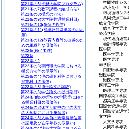
空間性能シス
第21条の6
(卓越大学院プログラム)
環境創生工学
第21条の7
(教育課程の編成方法)
環境循環シス
第21条の8
(授業の方法)
共同資源工学
第21条の9
(大学院共通授業科目)
総合化学院
第21条の10
(単位の授与)
総合化学専攻
第21条の11
(成績評価基準等の明示
経済学院
等)
現代経済経営
第21条の12
(教育内容等の改善のた
会計情報専攻
めの組織的な研修等)
医学院
第22条
(修了要件)
医科学専攻
第23条
医学専攻
第23条の2
歯学院
第23条の3
(専門職大学院における
口腔医学専攻
授業方法等の明示等)
獣医学院
第23条の4
(他の研究科等における
獣医学専攻
授業科目の履修)
医理工学院
第23条の5
(博士論文の試験)
医理工学専攻
第23条の6
(学位論文の提出期日)
国際感染症学院
第24条
(他の大学の大学院等におけ
感染症学専攻
る授業科目の履修等)
国際食資源学院
第24条の2
(休学期間中の他の大学
国際食資源学
の大学院における単位等)
文学院
第24条の3
(入学前の既修得単位等
人文学専攻
の認定及び在学年数の取扱い)
人間科学専攻
第24条の4
(法科大学院における在