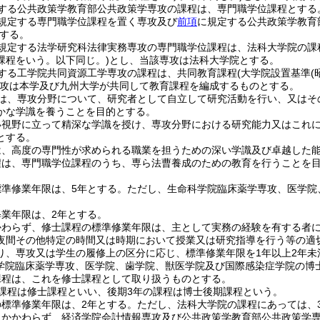
する公共政策学教育部公共政策学専攻の課程は、専門職学位課程とする
規定する専門職学位課程を置く専攻及び
前項
に規定する公共政策学教育
する。
規定する法学研究科法律実務専攻の専門職学位課程は、法科大学院の課
課程をいう。以下同じ。)
とし、当該専攻は法科大学院とする。
する工学院共同資源工学専攻の課程は、共同教育課程
(大学院設置基準
(
攻は本学及び九州大学が共同して教育課程を編成するものとする。
は、専攻分野について、研究者として自立して研究活動を行い、又はそ
かな学識を養うことを目的とする。
い視野に立って精深な学識を授け、専攻分野における研究能力又はこれ
とする。
は、高度の専門性が求められる職業を担うための深い学識及び卓越した
程は、専門職学位課程のうち、専ら法曹養成のための教育を行うことを
標準修業年限は、5年とする。
ただし、生命科学院臨床薬学専攻、医学院
業年限は、2年とする。
かわらず、修士課程の標準修業年限は、主として実務の経験を有する者
夜間その他特定の時間又は時期において授業又は研究指導を行う等の適
り、専攻又は学生の履修上の区分に応じ、標準修業年限を1年以上2年未
科学院臨床薬学専攻、医学院、歯学院、獣医学院及び国際感染症学院の博
課程は、これを修士課程として取り扱うものとする。
課程は修士課程といい、後期3年の課程は博士後期課程という。
標準修業年限は、2年とする。
ただし、法科大学院の課程にあっては、
にかかわらず、経済学院会計情報専攻及び公共政策学教育部公共政策学