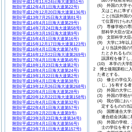
国の学校教育制
附則
(平成11年11月24日海大達第51号)
(6)
外国の大学そ
附則
(平成12年4月1日海大達第22号)
又はこれに準ず
附則
(平成12年12月20日海大達第136号)
こと
(当該外国
附則
(平成13年7月25日海大達第81号)
て位置付けられ
附則
(平成14年4月1日海大達第29号)
(7)
専修学校の専
附則
(平成14年7月24日海大達第58号)
部科学大臣が定
附則
(平成15年3月19日海大達第9号)
(8)
文部科学大臣
附則
(平成15年4月1日海大達第16号)
(9)
大学に3年以
附則
(平成15年12月17日海大達第123号)
より当該外国の
附則
(平成16年4月1日海大達第74号)
たとされるもの
附則
(平成16年12月22日海大達第269号)
該課程を修了し
附則
(平成17年4月1日海大達第45号)
(10)
本学の大学
附則
(平成18年1月23日海大達第2号)
2
博士後期課程に
附則
(平成18年4月1日海大達第24号)
た者とする。
附則
(平成19年1月22日海大達第2号)
(1)
修士の学位又
附則
(平成19年4月1日海大達第38号)
じ。)
を有する者
附則
(平成19年12月26日海大達第268号)
(2)
外国の大学に
附則
(平成20年4月1日海大達第28号)
(3)
外国の学校が
附則
(平成20年12月22日海大達第158号)
(4)
我が国におい
附則
(平成21年4月1日海大達第32号)
定するものの当
附則
(平成22年4月1日海大達第57号)
(5)
国際連合大学
附則
(平成23年2月2日海大達第9号)
連合総会決議に
附則
(平成23年3月23日海大達第34号)
(6)
外国の学校、
附則
(平成23年4月1日海大達第56号)
士の学位を有す
附則
(平成23年7月1日海大達第157号)