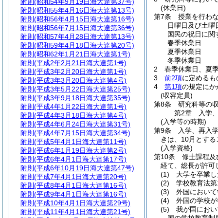
附則
(昭和54年9月19日海大達第37号)
(休業日)
附則
(昭和55年4月16日海大達第13号)
第7条
授業を行わ
附則
(昭和56年4月15日海大達第16号)
日曜日及び土曜
附則
(昭和56年7月15日海大達第36号)
国民の祝日に関
附則
(昭和57年4月28日海大達第13号)
春季休業日
附則
(昭和59年4月18日海大達第20号)
夏季休業日
附則
(昭和62年1月21日海大達第1号)
冬季休業日
附則
(平成2年2月21日海大達第1号)
2
春季休業日、夏
附則
(平成3年2月20日海大達第1号)
3
前2項
に定めるも
附則
(平成3年3月20日海大達第4号)
4
第1項
の規定にか
附則
(平成3年5月22日海大達第25号)
(収容定員)
附則
(平成3年9月18日海大達第35号)
第8条
研究科等の
附則
(平成4年1月22日海大達第1号)
第2章
入学
附則
(平成4年3月18日海大達第4号)
(入学等の時期)
附則
(平成4年6月24日海大達第31号)
第9条
入学、再入
附則
(平成4年7月15日海大達第34号)
きは、10月とす
附則
(平成5年4月1日海大達第11号)
(入学資格)
附則
(平成6年1月19日海大達第2号)
第10条
修士課程及
附則
(平成6年4月1日海大達第17号)
経て、総長が許可
附則
(平成6年10月19日海大達第47号)
(1)
大学を卒業し
附則
(平成7年4月1日海大達第20号)
(2)
学校教育法第
附則
(平成8年4月1日海大達第16号)
(3)
外国において
附則
(平成9年4月1日海大達第16号)
(4)
外国の学校が
附則
(平成10年4月1日海大達第29号)
(5)
我が国におい
附則
(平成11年4月1日海大達第21号)