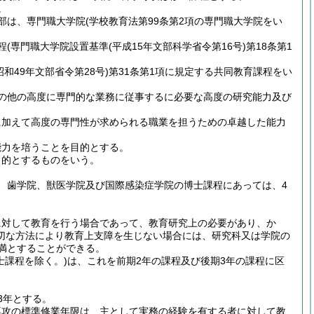
。
部は、専門職大学院
(学校教育法第99条第2項の専門職大学院をい
程
(専門職大学院設置基準
(平成15年文部科学省令第16号)
第18条第1
昭和49年文部省令第28号)
第31条第1項に規定する共同教育課程をい
の他の高度に専門的な業務に従事するに必要な高度の研究能力及び
に加えて高度の専門性が求められる職業を担うための卓越した能力
能力を培うことを目的とする。
目的とするものをいう。
、歯学院、獣医学院及び国際感染症学院の博士課程にあっては、4
に対して教育を行う場合であって、教育研究上の必要があり、か
切な方法により教育上支障を生じない場合には、研究科又は学院の
満とすることができる。
士課程を除く。)
は、これを前期2年の課程及び後期3年の課程に区
3年とする。
専攻の標準修業年限は、主として実務の経験を有する者に対して教