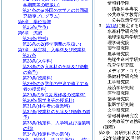
情報科学院
学期間等の取扱い)
情報科学専攻
第24条の5
(外国の大学との共同研
公共政策学教育
究指導プログラム)
公共政策学専
第5章
学位授与
3
第1項
に規定する
第25条
(学位)
水産科学研究院
第6章
懲戒
地球環境科学研
第26条
(懲戒)
理学研究院
第26条の2
(停学期間の取扱い)
薬学研究院
第7章
検定料、入学料及び授業料
農学研究院
第27条
先端生命科学研
第28条
(入学料)
教育学研究院
第28条の2
(入学料の免除及び徴収
メディア・コミ
の猶予)
保健科学研究院
第29条
(授業料)
工学研究院
第29条の2
(学年の中途で修了する
経済学研究院
者の授業料)
医学研究院
第29条の3
(長期履修者の授業料)
歯学研究院
第30条
(退学者等の授業料)
獣医学研究院
第31条
(休学者の授業料)
文学研究院
第32条
(授業料の免除及び徴収の猶
情報科学研究院
予)
公共政策学連携
第33条
(検定料、入学料及び授業料
(課程)
の額)
第3条
各研究科及
第34条
(検定料等の還付)
22年法律第26号)
第8章
聴講生、科目等履修生、特別