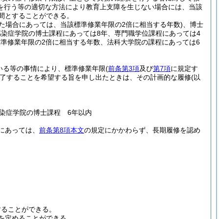
を行う等の適切な方法により教育上支障を生じない場合には、当該
間とすることができる。
た場合にあっては、当該標準修業年限の2倍に相当する年数)
、博士
染症学院の博士課程にあっては8年、専門職学位課程にあっては4
準修業年限の2倍に相当する年数、法科大学院の課程にあっては6
いる等の事情により、標準修業年限
(
前条第3項
及び
第7項
に規定す
了することを希望する旨を申し出たときは、その計画的な履修
(以
染症学院の博士課程 6年以内
にあっては、
前条第8項本文
の規定にかかわらず、長期履修を認め
することができる。
を定めることができる。