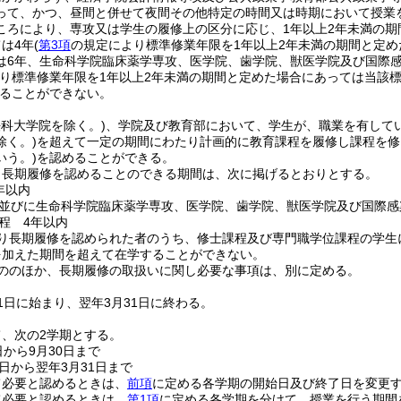
って、かつ、昼間と併せて夜間その他特定の時間又は時期において授業
ころにより、専攻又は学生の履修上の区分に応じ、1年以上2年未満の期
は4年
(
第3項
の規定により標準修業年限を1年以上2年未満の期間と定め
は6年、生命科学院臨床薬学専攻、医学院、歯学院、獣医学院及び国際感
り標準修業年限を1年以上2年未満の期間と定めた場合にあっては当該標
ることができない。
法科大学院を除く。)
、学院及び教育部において、学生が、職業を有して
除く。)
を超えて一定の期間にわたり計画的に教育課程を履修し課程を修
いう。)
を認めることができる。
り長期履修を認めることのできる期間は、次に掲げるとおりとする。
年以内
並びに生命科学院臨床薬学専攻、医学院、歯学院、獣医学院及び国際感
程 4年以内
り長期履修を認められた者のうち、修士課程及び専門職学位課程の学生
を加えた期間を超えて在学することができない。
ののほか、長期履修の取扱いに関し必要な事項は、別に定める。
1日に始まり、翌年3月31日に終わる。
、次の2学期とする。
日から9月30日まで
1日から翌年3月31日まで
て必要と認めるときは、
前項
に定める各学期の開始日及び終了日を変更
て必要と認めるときは、
第1項
に定める各学期を分けて、授業を行う期間