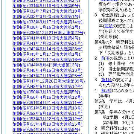
附則
(昭和31年3月20日海大達第2号)
育を行う場合であ
附則
(昭和31年5月16日海大達第9号)
学院等の定めると
附則
(昭和32年7月24日海大達第19号)
8
修士課程にあって
附則
(昭和33年3月20日海大達第1号)
後期課程にあって
附則
(昭和33年9月17日海大達第14号)
年
(
前項
の規定によ
附則
(昭和38年1月16日海大達第1号)
年)
を超えて在学す
附則
(昭和38年12月21日海大達第27号)
(長期履修)
附則
(昭和41年4月19日海大達第4号)
第4条の2
研究科
(
附則
(昭和41年7月20日海大達第21号)
る標準修業年限を
附則
(昭和42年6月14日海大達第23号)
下「長期履修」と
附則
(昭和43年1月17日海大達第1号)
2
前項
の規定によ
附則
(昭和43年7月17日海大達第16号)
(1)
修士課程 4
附則
(昭和44年8月4日海大達第13号)
(2)
博士後期課程
附則
(昭和45年4月15日海大達第18号)
(3)
専門職学位課
附則
(昭和47年7月19日海大達第26号)
3
第1項
の規定によ
附則
(昭和47年12月20日海大達第39号)
られた期間に2年
附則
(昭和49年5月15日海大達第12号)
4
前3項
に定めるも
附則
(昭和50年3月19日海大達第5号)
(学年)
附則
(昭和50年4月16日海大達第12号)
第5条
学年は、4月
附則
(昭和51年4月21日海大達第11号)
(学期)
附則
(昭和51年5月19日海大達第18号)
第6条
学年を分けて
附則
(昭和52年5月18日海大達第11号)
第1学期 4月1
附則
(昭和53年3月22日海大達第12号)
第2学期 10月
附則
(昭和53年4月19日海大達第25号)
2
研究科等におい
附則
(昭和54年4月25日海大達第9号)
3
研究科等におい