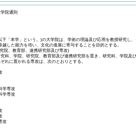
大学院通則
(以下「本学」という。)
の大学院は、学術の理論及び応用を教授研究し、
卓越した能力を培い、文化の進展に寄与することを目的とする。
研究院、教育部、連携研究部及び専攻)
研究科、学院、研究院、教育部及び連携研究部を置き、研究科、学院及
れぞれに置かれる専攻は、次のとおりとする。
攻
科学専攻
科学専攻
攻
攻
専攻