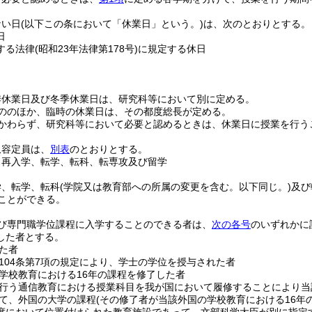
ない日
(以下この条において「休業日」という。)
は、次のとおりとする。
日
する法律
(昭和23年法律第178号)
に規定する休日
季休業日及び冬季休業日は、研究科等において別に定める。
ののほか、臨時の休業日は、その都度総長が定める。
かわらず、研究科等において必要と認めるときは、休業日に授業を行う
収容定員は、
別表
のとおりとする。
、再入学、転学、転科、転専攻及び留学
学、転学、転科
(学院又は教育部への所属の変更を含む。以下同じ。)
及び
ることができる。
び専門職学位課程に入学することのできる者は、
次の各号
のいずれかに
した者とする。
た者
104条第7項の規定により、学士の学位を授与された者
学校教育における16年の課程を修了した者
行う通信教育における授業科目を我が国において履修することにより当
て、外国の大学の課程
(その修了者が当該外国の学校教育における16年