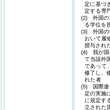
定に基づ
定する専
(2)
外国の
る学位を
(3)
外国の
おいて履
授与され
(4)
我が国
て当該外
であって
修了し、
れた者
(5)
国際連
定の実施
に規定する
立された