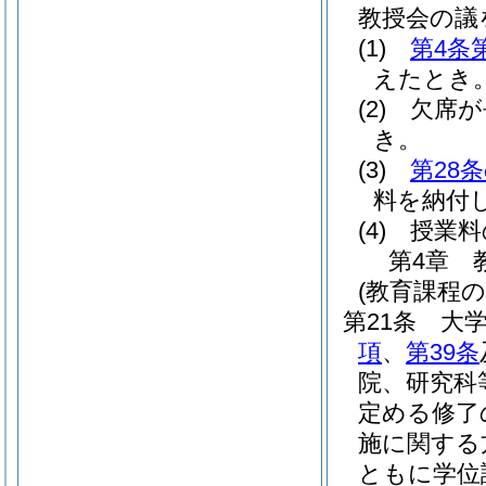
教授会の議
(1)
第4条
えたとき
(2)
欠席が
き。
(3)
第28
料を納付
(4)
授業料
第4章
(教育課程の
第21条
大
項
、
第39条
院、研究科
定める修了
施に関する
ともに学位