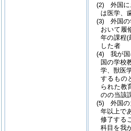
(2)
外国に
は医学、
(3)
外国の
おいて履
年の課程
した者
(4)
我が国
国の学校
学、獣医学
するもの
られた教
のの当該
(5)
外国の
年以上で
修了する
科目を我