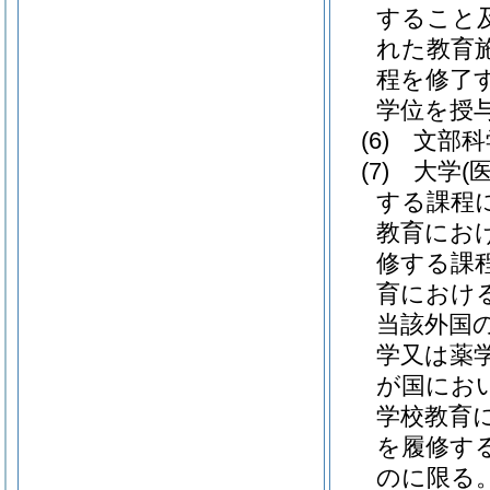
すること
れた教育
程を修了
学位を授
(6)
文部科
(7)
大学
(
する課程に
教育におけ
修する課
育におけ
当該外国
学又は薬
が国にお
学校教育
を履修す
のに限る。