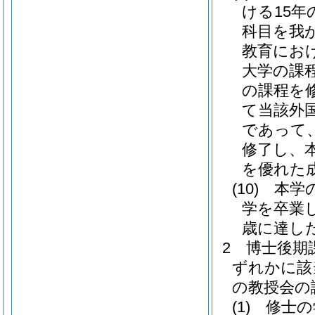
ける15
科目を我
教育にお
大学の課
の課程を
て当該外
であって
修了し、
を優れた
(10)
本学
学を卒業
歳に達し
2
博士後期
ずれかに該
の教授会の
(1)
修士の