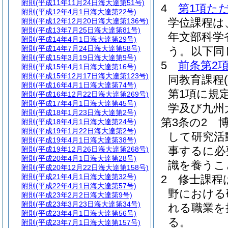
附則
(平成11年11月24日海大達第51号)
4
第1項た
附則
(平成12年4月1日海大達第22号)
学位課程は
附則
(平成12年12月20日海大達第136号)
附則
(平成13年7月25日海大達第81号)
年文部科学省
附則
(平成14年4月1日海大達第29号)
附則
(平成14年7月24日海大達第58号)
う。以下同
附則
(平成15年3月19日海大達第9号)
5
前条第2
附則
(平成15年4月1日海大達第16号)
附則
(平成15年12月17日海大達第123号)
同教育課程
附則
(平成16年4月1日海大達第74号)
第1項に規
附則
(平成16年12月22日海大達第269号)
附則
(平成17年4月1日海大達第45号)
学及び九州
附則
(平成18年1月23日海大達第2号)
第3条の2
附則
(平成18年4月1日海大達第24号)
附則
(平成19年1月22日海大達第2号)
して研究活
附則
(平成19年4月1日海大達第38号)
事するに必
附則
(平成19年12月26日海大達第268号)
附則
(平成20年4月1日海大達第28号)
識を養うこ
附則
(平成20年12月22日海大達第158号)
附則
(平成21年4月1日海大達第32号)
2
修士課程
附則
(平成22年4月1日海大達第57号)
野における
附則
(平成23年2月2日海大達第9号)
附則
(平成23年3月23日海大達第34号)
れる職業を
附則
(平成23年4月1日海大達第56号)
る。
附則
(平成23年7月1日海大達第157号)