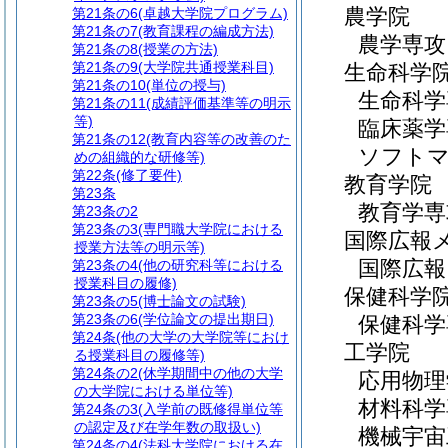
農学院
第21条の6
(卓越大学院プログラム)
第21条の7
(教育課程の編成方法)
農学専攻
第21条の8
(授業の方法)
第21条の9
(大学院共通授業科目)
生命科学
第21条の10
(単位の授与)
生命科学
第21条の11
(成績評価基準等の明示
等)
臨床薬学
第21条の12
(教育内容等の改善のた
ソフト
めの組織的な研修等)
第22条
(修了要件)
教育学院
第23条
教育学専
第23条の2
第23条の3
(専門職大学院における
国際広報
授業方法等の明示等)
国際広報
第23条の4
(他の研究科等における
授業科目の履修)
保健科学
第23条の5
(博士論文の試験)
第23条の6
(学位論文の提出期日)
保健科学
第24条
(他の大学の大学院等におけ
工学院
る授業科目の履修等)
第24条の2
(休学期間中の他の大学
応用物理
の大学院における単位等)
材料科学
第24条の3
(入学前の既修得単位等
の認定及び在学年数の取扱い)
機械宇宙
第24条の4
(法科大学院における在