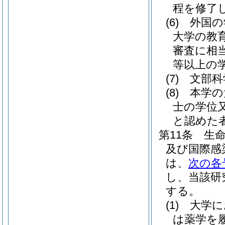
程を修了
(6)
外国の
大学の教
審査に相
等以上の
(7)
文部科
(8)
本学の
士の学位
と認めた
第11条
生
及び国際感
は、
次の各
し、当該研
する。
(1)
大学に
は薬学を