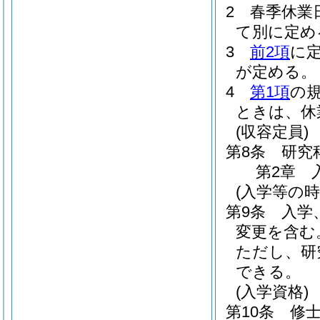
2
春季休業
て別に定め
3
前2項
に
が定める。
4
第1項
の
ときは、休
(収容定員)
第8条
研究
第2章
(入学等の時
第9条
入学
変更を含む
ただし、研
できる。
(入学資格)
第10条
修