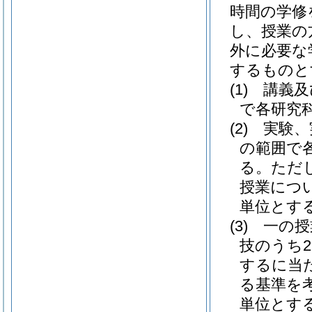
時間の学修
し、授業の
外に必要な
するものと
(1)
講義及
で各研究
(2)
実験、
の範囲で
る。
ただ
授業につ
単位とす
(3)
一の授
技のうち
するに当
る基準を
単位とす