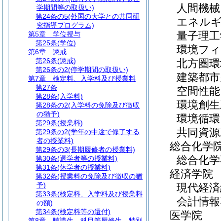
人間機
学期間等の取扱い)
第24条の5
(外国の大学との共同研
エネル
究指導プログラム)
量子理工
第5章
学位授与
第25条
(学位)
環境フィ
第6章
懲戒
第26条
(懲戒)
北方圏環
第26条の2
(停学期間の取扱い)
建築都市
第7章
検定料、入学料及び授業料
第27条
空間性能
第28条
(入学料)
環境創生
第28条の2
(入学料の免除及び徴収
の猶予)
環境循環
第29条
(授業料)
共同資源
第29条の2
(学年の中途で修了する
者の授業料)
総合化学
第29条の3
(長期履修者の授業料)
総合化学
第30条
(退学者等の授業料)
第31条
(休学者の授業料)
経済学院
第32条
(授業料の免除及び徴収の猶
予)
現代経済
第33条
(検定料、入学料及び授業料
会計情報
の額)
第34条
(検定料等の還付)
医学院
第8章
聴講生、科目等履修生、特別