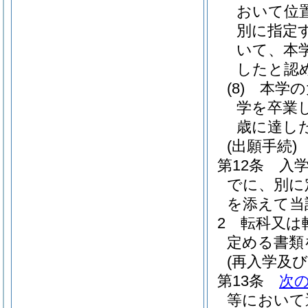
おいて位
別に指定
いて、本
したと認
(8)
本学の
学を卒業
歳に達し
(出願手続)
第12条
入
でに、別に
を添えて当
2
転科又は
定める書類
(再入学及び
第13条
次
等において