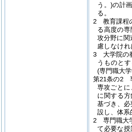
う。)
の計
る。
2
教育課程
る高度の専
攻分野に関
慮しなけれ
3
大学院の
うものとす
(専門職大
第21条の2
専攻ごとに
に関する方
基づき、必
設し、体系
2
専門職大
て必要な授