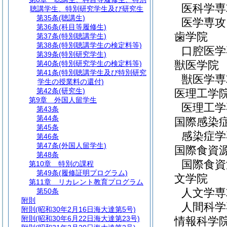
医科学専
聴講学生、特別研究学生及び研究生
第35条
(聴講生)
医学専攻
第36条
(科目等履修生)
歯学院
第37条
(特別聴講学生)
第38条
(特別聴講学生の検定料等)
口腔医学
第39条
(特別研究学生)
獣医学院
第40条
(特別研究学生の検定料等)
第41条
(特別聴講学生及び特別研究
獣医学専
学生の授業料の還付)
第42条
(研究生)
医理工学
第9章
外国人留学生
医理工学
第43条
第44条
国際感染
第45条
感染症学
第46条
第47条
(外国人留学生)
国際食資
第48条
国際食資
第10章
特別の課程
第49条
(履修証明プログラム)
文学院
第11章
リカレント教育プログラム
人文学専
第50条
附則
人間科学
附則
(昭和30年2月16日海大達第5号)
附則
(昭和30年6月22日海大達第23号)
情報科学