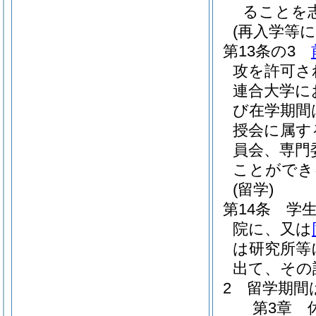
ることを
(再入学等
第13条の3
攻を許可さ
連合大学に
び在学期間
授会に属す
員会、専門
ことができ
(留学)
第14条
学
院に、又は
は研究所等
出て、その
2
留学期間
第3章