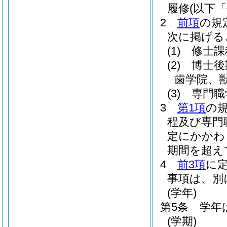
履修
(以下
2
前項
の規
次に掲げる
(1)
修士課
(2)
博士後
歯学院、
(3)
専門職
3
第1項
の
程及び専門
定にかかわ
期間を超え
4
前3項
に
事項は、別
(学年)
第5条
学年
(学期)