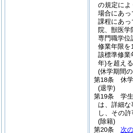
の規定によ
場合にあっ
課程にあっ
院、獣医学
専門職学位
修業年限を
該標準修業
年)
を超え
(休学期間の
第18条
休
(退学)
第19条
学
は、詳細な
し、その許
(除籍)
第20条
次