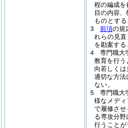
程の編成を
目の内容、
ものとする
3
前項
の規
れらの見直
を勘案する
4
専門職大
教育を行う
向若しくは
適切な方法
ない。
5
専門職大
様なメディ
で履修させ
る専攻分野
行うことが