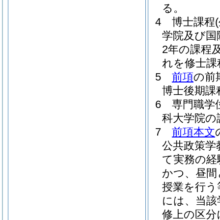
る。
4
博士課程
学院及び国
2年の課程
れを修士課
5
前項
の前
博士後期課
6
専門職学
科大学院の
7
前項本文
公共政策学
て実務の経
かつ、昼間
授業を行う
には、当該
修上の区分