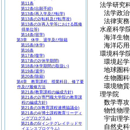
第11条
法学研究
第12条
(出願手続)
法学政治
第13条
(再入学及び転学)
第13条の2
(転科及び転専攻)
法律実務
第13条の3
(再入学等における既修
水産科学
得単位等)
第14条
(留学)
海洋生物
第3章
休学、退学及び除籍
海洋応用
第15条
(休学)
第16条
環境科学
第17条
(復学)
環境起学
第17条の2
(休学期間)
第18条
(休学期間の取扱い)
地球圏科
第19条
(退学)
第20条
(除籍)
生物圏科
第4章
教育課程、授業科目、修了要
環境物質
件及び履修方法
第21条
(教育課程の編成方針)
理学院
第21条の2
(専門職大学院の教育課
数学専攻
程の編成方針)
第21条の3
(教育課程連携協議会)
物性物理
第21条の4
(博士課程教育リーディ
宇宙理学
ングプログラム)
第21条の5
(インテグレイテッドサ
自然史科
イエンスプログラム)