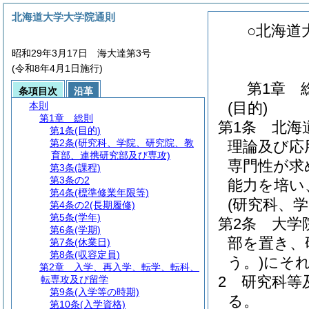
北海道大学大学院通則
○北海道
昭和29年3月17日 海大達第3号
(令和8年4月1日施行)
第1章
条項目次
沿革
(目的)
本則
第1章
総則
第1条
北海
第1条
(目的)
第2条
(研究科、学院、研究院、教
理論及び応
育部、連携研究部及び専攻)
専門性が求
第3条
(課程)
第3条の2
能力を培い
第4条
(標準修業年限等)
(研究科、
第4条の2
(長期履修)
第5条
(学年)
第2条
大学
第6条
(学期)
部を置き、
第7条
(休業日)
第8条
(収容定員)
う。)
にそ
第2章
入学、再入学、転学、転科、
2
研究科等
転専攻及び留学
第9条
(入学等の時期)
る。
第10条
(入学資格)