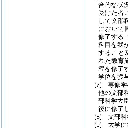
合的な状
受けた者
して文部
において同
修了する
科目を我
すること
れた教育
程を修了
学位を授
(7)
専修学
他の文部
部科学大
後に修了
(8)
文部科
(9)
大学に