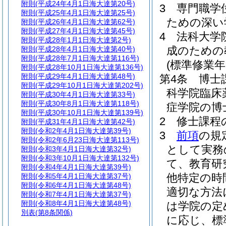
附則
(平成24年4月1日海大達第20号)
3
専門職学
附則
(平成25年4月1日海大達第25号)
ための深い
附則
(平成26年4月1日海大達第62号)
附則
(平成27年4月1日海大達第45号)
4
法科大学
附則
(平成28年1月1日海大達第2号)
成のための
附則
(平成28年4月1日海大達第40号)
附則
(平成28年7月1日海大達第116号)
(標準修業年
附則
(平成28年10月1日海大達第136号)
附則
(平成29年4月1日海大達第48号)
第4条
博士
附則
(平成29年10月1日海大達第202号)
科学院臨床
附則
(平成30年4月1日海大達第33号)
附則
(平成30年8月1日海大達第118号)
症学院の博
附則
(平成30年10月1日海大達第139号)
2
修士課程
附則
(平成31年4月1日海大達第42号)
附則
(令和2年4月1日海大達第39号)
3
前項
の規
附則
(令和2年6月23日海大達第113号)
として実務
附則
(令和3年4月1日海大達第32号)
附則
(令和3年10月1日海大達第132号)
て、教育研
附則
(令和4年4月1日海大達第39号)
他特定の時
附則
(令和5年4月1日海大達第37号)
附則
(令和6年4月1日海大達第48号)
適切な方法
附則
(令和7年4月1日海大達第37号)
附則
(令和8年4月1日海大達第48号)
は学院の定
別表
(第8条関係)
に応じ、標