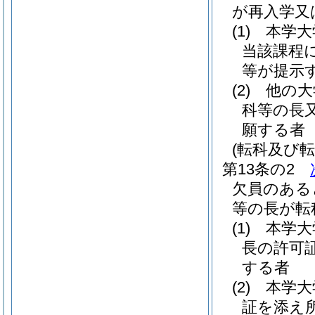
が再入学又
(1)
本学大
当該課程
等が提示す
(2)
他の大
科等の長
願する者
(転科及び転
第13条の2
欠員のある
等の長が転
(1)
本学大
長の許可
する者
(2)
本学大
証を添え