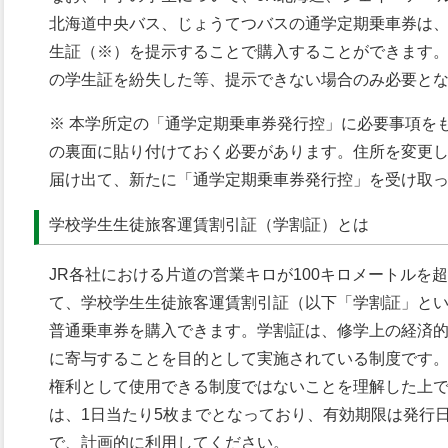
北海道中央バス、じょうてつバスの通学定期乗車券は
生証（※）を提示することで購入することができます
の学生証を紛失した等、提示できない場合のみ必要と
※ 本学所定の「通学定期乗車券発行控」に必要事項を
の裏面に貼り付けておく必要があります。住所を変更
届け出て、新たに「通学定期乗車券発行控」を受け取
学校学生生徒旅客運賃割引証（学割証）とは
JR各社における片道の営業キロが100キロメートルを
て、学校学生生徒旅客運賃割引証（以下「学割証」と
普通乗車券を購入できます。学割証は、修学上の経済
に寄与することを目的として実施されている制度です
権利として使用できる制度ではないことを理解した上
は、1日当たり5枚までとなっており、有効期限は発行
で、計画的に利用してください。