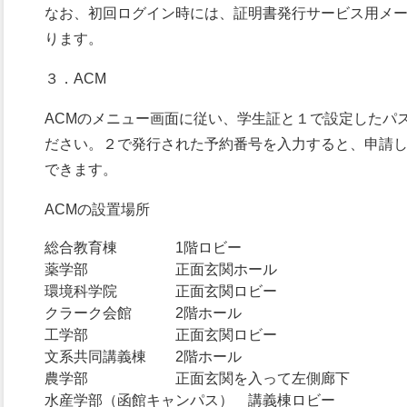
なお、初回ログイン時には、証明書発行サービス用メ
ります。
３．ACM
ACMのメニュー画面に従い、学生証と１で設定したパ
ださい。２で発行された予約番号を入力すると、申請
できます。
ACMの設置場所
総合教育棟 1階ロビー
薬学部 正面玄関ホール
環境科学院 正面玄関ロビー
クラーク会館 2階ホール
工学部 正面玄関ロビー
文系共同講義棟 2階ホール
農学部 正面玄関を入って左側廊下
水産学部（函館キャンパス） 講義棟ロビー