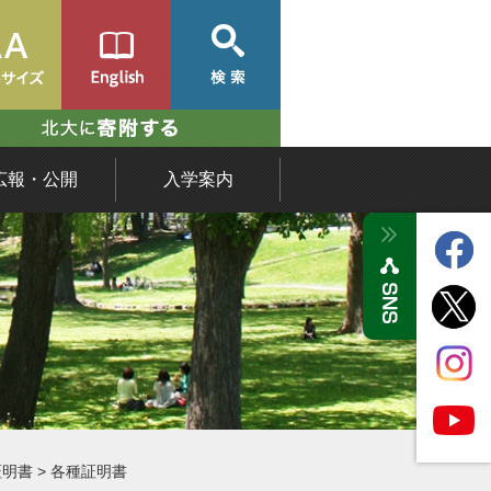
広報・公開
入学案内
証明書
>
各種証明書