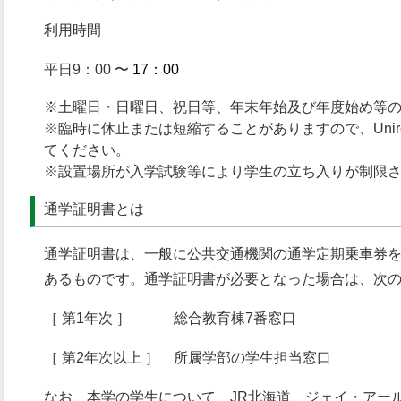
利用時間
平日9：00 〜
17：00
※土曜日・日曜日、祝日等、年末年始及び年度始め等
※臨時に休止または短縮することがありますので、Uni
てください。
※設置場所が入学試験等により学生の立ち入りが制限
通学証明書とは
通学証明書は、一般に公共交通機関の通学定期乗車券
あるものです。通学証明書が必要となった場合は、次
［ 第1年次 ］ 総合教育棟7番窓口
［ 第2年次以上 ］ 所属学部の学生担当窓口
なお、本学の学生について、JR北海道、ジェイ・アー