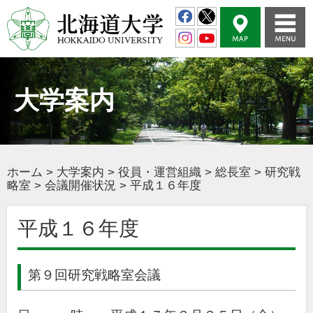
大学案内
ホーム
>
大学案内
>
役員・運営組織
>
総長室
>
研究戦
略室
>
会議開催状況
>
平成１６年度
平成１６年度
第９回研究戦略室会議