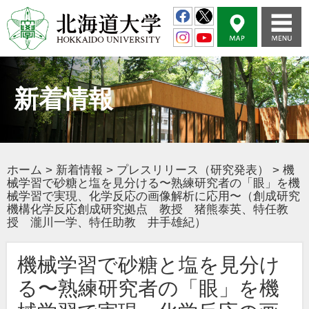
新着情報
ホーム
>
新着情報
>
プレスリリース（研究発表）
>
機
械学習で砂糖と塩を見分ける〜熟練研究者の「眼」を機
械学習で実現、化学反応の画像解析に応用〜（創成研究
機構化学反応創成研究拠点 教授 猪熊泰英、特任教
授 瀧川一学、特任助教 井手雄紀）
機械学習で砂糖と塩を見分け
る〜熟練研究者の「眼」を機