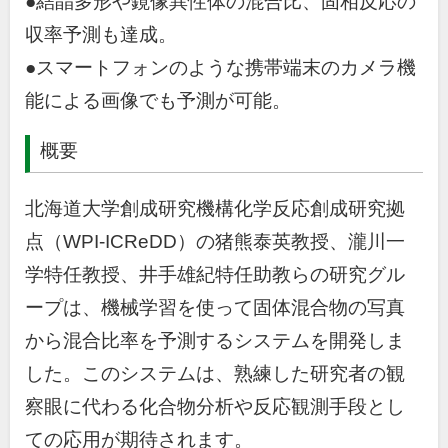
●結晶多形や鏡像異性体の混合比、固相反応の
収率予測も達成。
●スマートフォンのような携帯端末のカメラ機
能による画像でも予測が可能。
概要
北海道大学創成研究機構化学反応創成研究拠
点（
WPI-ICReDD
）の猪熊泰英教授、瀧川一
学特任教授、井手雄紀特任助教らの研究グル
ープは、機械学習を使って固体混合物の写真
から混合比率を予測するシステムを開発しま
した。このシステムは、熟練した研究者の観
察眼に代わる化合物分析や反応観測手段とし
ての応用が期待されます。