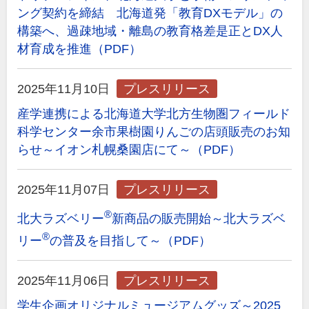
ング契約を締結 北海道発「教育DXモデル」の
構築へ、過疎地域・離島の教育格差是正とDX人
材育成を推進（PDF）
2025年11月10日
プレスリリース
産学連携による北海道大学北方生物圏フィールド
科学センター余市果樹園りんごの店頭販売のお知
らせ～イオン札幌桑園店にて～（PDF）
2025年11月07日
プレスリリース
®
北大ラズベリー
新商品の販売開始～北大ラズベ
®
リー
の普及を目指して～（PDF）
2025年11月06日
プレスリリース
学生企画オリジナルミュージアムグッズ～2025