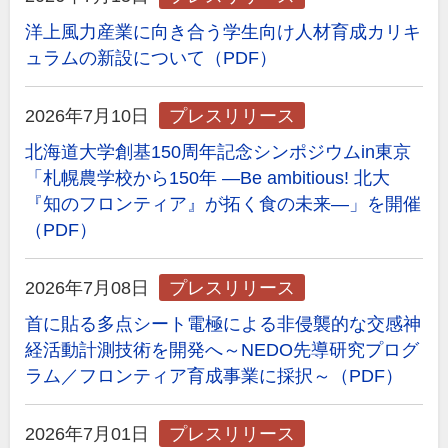
洋上風力産業に向き合う学生向け人材育成カリキ
ュラムの新設について（PDF）
2026年7月10日
プレスリリース
北海道大学創基150周年記念シンポジウムin東京
「札幌農学校から150年 ―Be ambitious! 北大
『知のフロンティア』が拓く食の未来―」を開催
（PDF）
2026年7月08日
プレスリリース
首に貼る多点シート電極による非侵襲的な交感神
経活動計測技術を開発へ～NEDO先導研究プログ
ラム／フロンティア育成事業に採択～（PDF）
2026年7月01日
プレスリリース