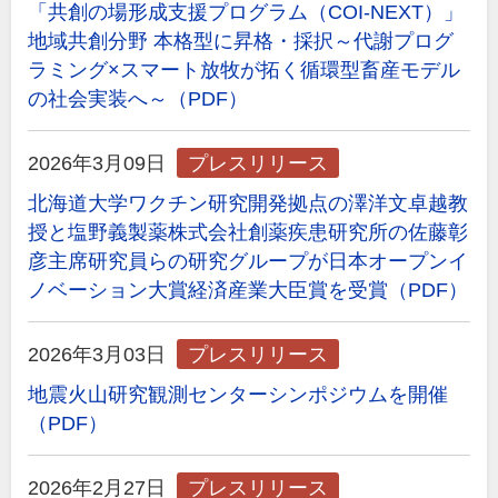
「共創の場形成支援プログラム（COI-NEXT）」
地域共創分野 本格型に昇格・採択～代謝プログ
ラミング×スマート放牧が拓く循環型畜産モデル
の社会実装へ～（PDF）
2026年3月09日
プレスリリース
北海道大学ワクチン研究開発拠点の澤洋文卓越教
授と塩野義製薬株式会社創薬疾患研究所の佐藤彰
彦主席研究員らの研究グループが日本オープンイ
ノベーション大賞経済産業大臣賞を受賞（PDF）
2026年3月03日
プレスリリース
地震火山研究観測センターシンポジウムを開催
（PDF）
2026年2月27日
プレスリリース