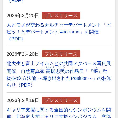
（PDF）
2026年2月20日
プレスリリース
人とモノが交わるカルチャーデパートメント「ビ
ビッ！とデパートメント #kodama」を開催
（PDF）
2026年2月20日
プレスリリース
北大生と富士フイルムとの共同メタバース写真展
たかはしただてる
たん
開催 自然写真家
髙橋忠照
の作品展「『
探
』動
物撮影 方法論 ～導き出されたPosition～」のお知
らせ（PDF）
2026年2月19日
プレスリリース
キャリア支援に関する全国的なシンポジウムを開
催 北海道大学キャリア支援シンポジウム 学部