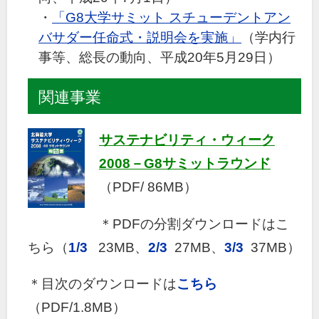
・
「G8大学サミット スチューデントアン
バサダー任命式・説明会を実施」
（学内行
事等、総長の動向、平成20年5月29日）
関連事業
サステナビリティ・ウィーク
2008－G8サミットラウンド
（PDF/ 86MB）
＊PDFの分割ダウンロードはこ
ちら（
1/3
23MB、
2/3
27MB、
3/3
37MB）
＊目次のダウンロードは
こちら
（PDF/1.8MB）