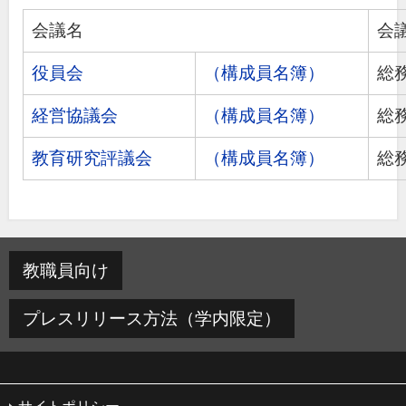
会議名
会
役員会
（構成員名簿）
総
経営協議会
（構成員名簿）
総
教育研究評議会
（構成員名簿）
総
教職員向け
プレスリリース方法（学内限定）