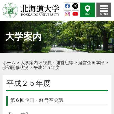
大学案内
ホーム
>
大学案内
>
役員・運営組織
>
経営企画本部
>
会議開催状況
>
平成２５年度
平成２５年度
第６回企画・経営室会議