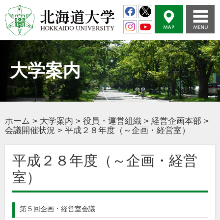
大学案内
ホーム
>
大学案内
>
役員・運営組織
>
経営企画本部
>
会議開催状況
>
平成２８年度（～企画・経営室）
平成２８年度（～企画・経営
室）
第５回企画・経営室会議