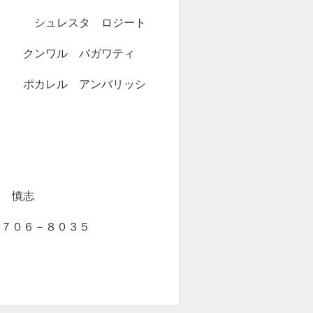
タ ロジート
 バガワティ
 アンバリッシ
谷 慎志
８０３５