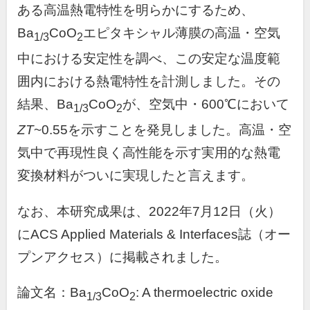
ある高温熱電特性を明らかにするため、
Ba
CoO
エピタキシャル薄膜の高温・空気
1/3
2
中における安定性を調べ、この安定な温度範
囲内における熱電特性を計測しました。その
結果、Ba
CoO
が、空気中・600℃において
1/3
2
ZT
~0.55を示すことを発見しました。高温・空
気中で再現性良く高性能を示す実用的な熱電
変換材料がついに実現したと言えます。
なお、本研究成果は、2022年7月12日（火）
にACS Applied Materials & Interfaces誌（オー
プンアクセス）に掲載されました。
論文名：Ba
CoO
: A thermoelectric oxide
1/3
2