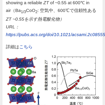
showing a reliable
ZT
of ~0.55 at 600℃
in
air
（
Ba
CoO
:
空気中、
600
℃で信頼性ある
1/3
2
ZT ~0.55を示す熱電酸化物）
URL：
https://pubs.acs.org/doi/10.1021/acsami.2c0855
詳細は
こちら