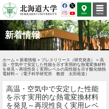
新着情報
ホーム
>
新着情報
>
プレスリリース（研究発表）
>
高
温・空気中で安定した性能を示す実用的な熱電変換材料
を発見～再現性良く実用レベルの高性能を示す酸化物熱
電材料～（電子科学研究所 教授 太田裕道）
高温・空気中で安定した性能
を示す実用的な熱電変換材料
を発見～再現性良く実用レベ