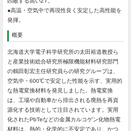
匹敵する高い
ZT
。
●高温・空気中で再現性良く安定した高性能を
発揮。
概要
北海道大学電子科学研究所の太田裕道教授ら
と産業技術総合研究所極限機能材料研究部門
の鶴田彰宏主任研究員らの研究グループは、
空気中・600℃で安定した性能を示す、実用的
な熱電変換材料を発見しました。熱電変換
は、工場や自動車から排出される廃熱を再資
源化する技術として注目されています。実用
化されたPbTeなどの金属カルコゲン化物熱電
材料は、熱的・化学的に不安定であり、かつ