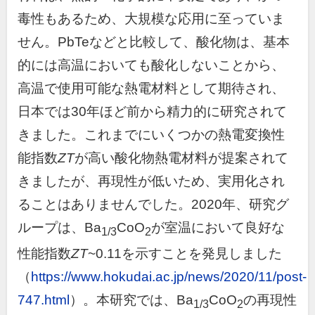
毒性もあるため、大規模な応用に至っていま
せん。PbTeなどと比較して、酸化物は、基本
的には高温においても酸化しないことから、
高温で使用可能な熱電材料として期待され、
日本では30年ほど前から精力的に研究されて
きました。これまでにいくつかの熱電変換性
能指数
ZT
が高い酸化物熱電材料が提案されて
きましたが、再現性が低いため、実用化され
ることはありませんでした。2020年、研究グ
ループは、Ba
CoO
が室温において良好な
1/3
2
性能指数
ZT
~0.11を示すことを発見しました
（
https://www.hokudai.ac.jp/news/2020/11/post-
747.html
）。本研究では、Ba
CoO
の再現性
1/3
2