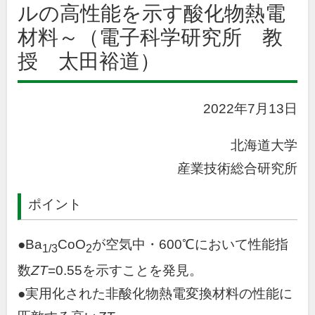
ルの高性能を示す酸化物熱電
材料～（電子科学研究所 教
授 太田裕道）
2022年7月13日
北海道大学
産業技術総合研究所
ポイント
●Ba
CoO
が空気中・600℃において性能指
1/3
2
数
ZT
=0.55を示すことを発見。
●実用化された非酸化物熱電変換材料の性能に