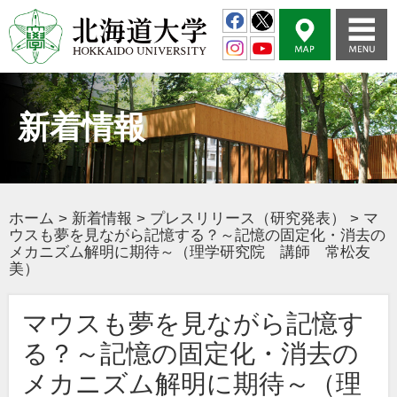
新着情報
ホーム
>
新着情報
>
プレスリリース（研究発表）
>
マ
ウスも夢を見ながら記憶する？～記憶の固定化・消去の
メカニズム解明に期待～（理学研究院 講師 常松友
美）
マウスも夢を見ながら記憶す
る？～記憶の固定化・消去の
メカニズム解明に期待～（理