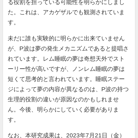
る役割を担っている可能性を明らかにしまし
た。これは、アカゲザルでも観測されていま
す。
未だに誰も実験的に明らかに出来ていません
が、
P
波は夢の発生メカニズムであると提唱さ
れています。レム睡眠の夢は奇想天外でスト
ーリー性が高いですが、ノンレム睡眠の夢は
短くて思考的と言われています。睡眠ステー
ジによって夢の内容が異なるのは、
P
波の持つ
生理的役割の違いが原因なのかもしれませ
ん。今後、明らかにしていく必要がありま
す。
なお、本研究成果は、
2023
年
7
月
21
日（金）