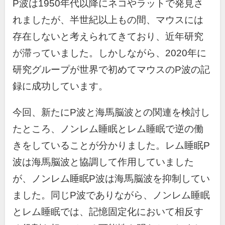
P波は
1950
年代以降にネコやラットで発見さ
れましたが、半世紀以上もの間、マウスには
存在しないと考えられてきており、近年研究
が滞っていました。しかしながら、
2020
年に
研究グループが世界で初めてマウスの
P
波の記
録に成功しています。
今回、新たに
P
波と海馬脳波との関連を検討し
たところ、ノンレム睡眠とレム睡眠で逆の働
きをしていることが分かりました。レム睡眠
P
波は海馬脳波と協調して作用していました
が、ノンレム睡眠
P
波は海馬脳波を抑制してい
ました。同じ
P
波でありながら、ノンレム睡眠
とレム睡眠では、記憶固定化において相反す