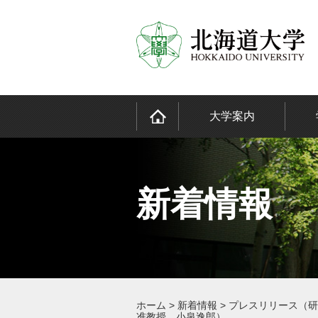
大学案内
新着情報
ホーム
>
新着情報
>
プレスリリース（研
准教授 小泉逸郎）