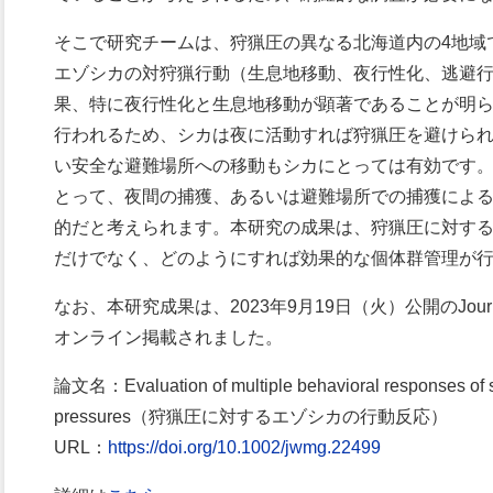
そこで研究チームは、狩猟圧の異なる北海道内の
4
地域
エゾシカの対狩猟行動（生息地移動、夜行性化、逃避
果、特に夜行性化と生息地移動が顕著であることが明
行われるため、シカは夜に活動すれば狩猟圧を避けら
い安全な避難場所への移動もシカにとっては有効です
とって、夜間の捕獲、あるいは避難場所での捕獲によ
的だと考えられます。本研究の成果は、狩猟圧に対す
だけでなく、どのようにすれば効果的な個体群管理が
なお、本研究成果は、
2023
年
9
月
19
日（火）公開の
Jour
オンライン掲載されました。
論文名：Evaluation of multiple behavioral responses of s
pressures（狩猟圧に対するエゾシカの行動反応）
URL：
https://doi.org/10.1002/jwmg.22499