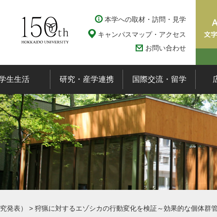
本学への取材・訪問・見学
キャンパスマップ・アクセス
お問い合わせ
学生生活
研究・産学連携
国際交流・留学
究発表）
>
狩猟に対するエゾシカの行動変化を検証～効果的な個体群