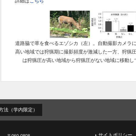
詳細は
こちら
道路脇で草を食べるエゾシカ（左）。自動撮影カメラ
高い地域では狩猟期に撮影頻度が激減した一方、狩猟
は狩猟圧が高い地域から狩猟圧がない地域に移動し
方法（学内限定）
サイトポリシー
〒060-0808