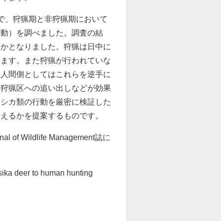
で、狩猟期と非狩猟期において
行動）を調べました。調査の結
らかとなりました。狩猟は日中に
れます。また狩猟が行われていな
。人間側としてはこれらを逆手に
る狩猟区への追い出しなどが効果
るシカ類の行動を厳密に検証した
行えるかを提案するものです。
nal of Wildlife Management
誌に
ika deer to human hunting