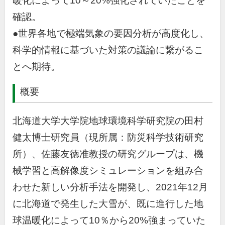
暖化によって
10
～
20%
強化されていたことを
確認。
●世界各地で極端気象の要因分析が高度化し、
科学的情報に基づいた対策の議論に繋がるこ
とへ期待。
概要
北海道大学大学院地球環境科学研究院の田村
健太博士研究員（現所属：防災科学技術研究
所）、佐藤友徳准教授の研究グループは、機
械学習と高解像度シミュレーションを組み合
わせた新しい分析手法を開発し、
2021
年
12
月
に北海道で発生した大雪が、既に進行した地
球温暖化によって
10
％から
20%
強まっていた