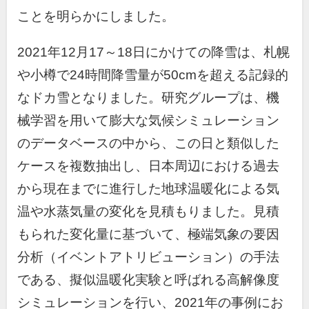
ことを明らかにしました。
2021年
12
月
17
～
18
日にかけての降雪は、札幌
や小樽で
24
時間降雪量が
50cm
を超える記録的
なドカ雪となりました。研究グループは、機
械学習を用いて膨大な気候シミュレーション
のデータベースの中から、この日と類似した
ケースを複数抽出し、日本周辺における過去
から現在までに進行した地球温暖化による気
温や水蒸気量の変化を見積もりました。見積
もられた変化量に基づいて、極端気象の要因
分析（イベントアトリビューション）の手法
である、擬似温暖化実験と呼ばれる高解像度
シミュレーションを行い、
2021
年の事例にお