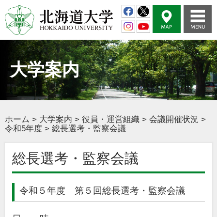
大学案内
ホーム
>
大学案内
>
役員・運営組織
>
会議開催状況
>
令和5年度
>
総長選考・監察会議
総長選考・監察会議
令和５年度 第５回総長選考・監察会議