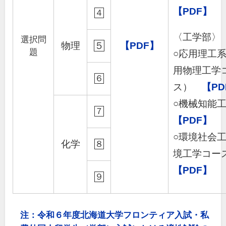
【PDF】
４
〈工学部〉
選択問
物理
５
【PDF】
題
○応用理工
用物理工学
６
ス）
【PD
○機械知能
７
【PDF】
○環境社会
化学
８
境工学コ
【PDF】
９
注：令和６年度北海道大学フロンティア入試・私