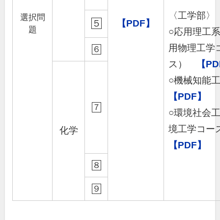
〈工学部〉
選択問
５
【PDF】
題
○応用理工
用物理工学
６
ス）
【PD
○機械知能
【PDF】
７
○環境社会
境工学コ
化学
【PDF】
８
９