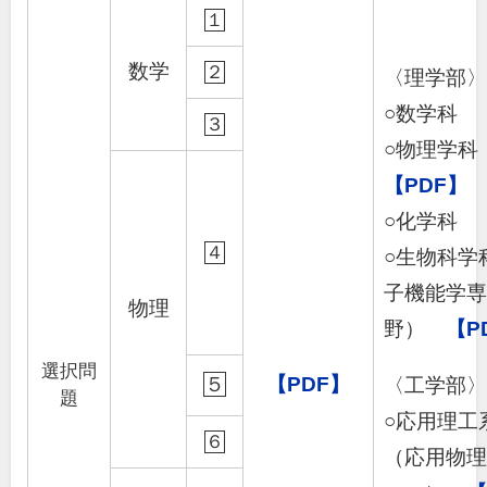
１
数学
２
〈理学部
○数学科
３
○物理学
【PDF】
○化学科
４
○生物科学
子機能学
物理
野）
【P
選択問
５
【PDF】
〈工学部
題
○応用理工
６
（応用物