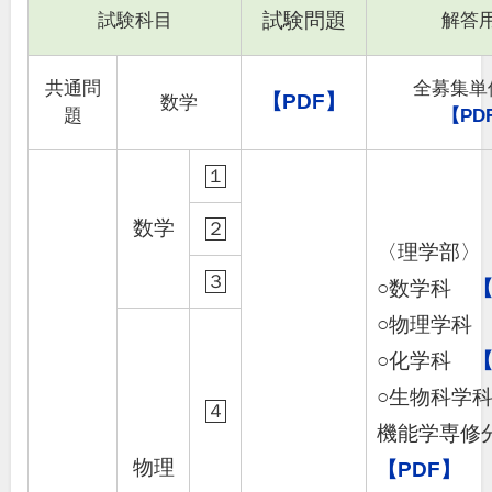
試験問題
試験科目
解答
共通問
全募集単
【PDF】
数学
題
【PD
１
数学
２
〈理学部〉
３
○数学科
【
○物理学
○化学科
【
○生物科学
４
機能学専
物理
【PDF】