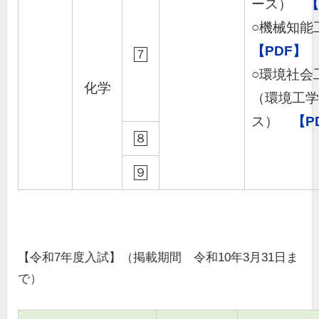
ース）
【
○機械知
【PDF】
７
○環境社会
化学
（環境工
ス）
【P
８
９
【令和7年度入試】（掲載期間 令和10年3月31日ま
で）