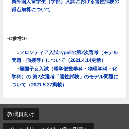
費外国人留学生（学部）入試における適性試験の
得点加算について
≪参考≫
○
フロンティア入試TypeⅡの第2次選考（モデル
問題・面接等）について（2021.4.14更新）
○
帰国子女入試（理学部数学科・物理学科・化
学科）の 第2次選考「適性試験」のモデル問題に
ついて（2021.5.27掲載）
教職員向け