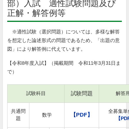
部）入試 適性試験問題及び
正解・解答例等
※適性試験（選択問題）については、多様な解答
を想定した論述形式の問題であるため、「出題の意
図」により解答例に代えています。
【令和8年度入試】（掲載期間 令和11年3月31日ま
で）
試験問題
試験科目
解答
共通問
全募集単
【PDF】
数学
題
【PD