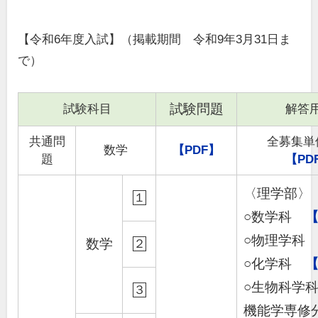
【令和6年度入試】（掲載期間 令和9年3月31日ま
で）
試験問題
試験科目
解答
共通問
全募集単
数学
【PDF】
題
【PD
〈理学部〉
１
○数学科
【
○物理学
数学
２
○化学科
【
○生物科学
３
機能学専