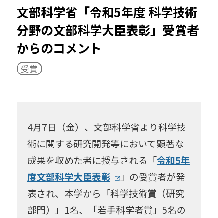
文部科学省「令和5年度 科学技術
TERRACE（科学とアート）
分野の文部科学大臣表彰」受賞者
イグ・ノーベル賞
イベント
からのコメント
インターンシップ
受賞
スキルアップセミナー
ディスティングイッシュトプロフェッサー
4月7日（金）、文部科学省より科学技
ノーベル賞
バイオミメティクス
術に関する研究開発等において顕著な
成果を収めた者に授与される「
令和5年
ユニバーシティプロフェッサー
医学
度文部科学大臣表彰
」の受賞者が発
宇宙
化学
海
記者発表
表され、本学から「科学技術賞（研究
部門）」1名、「若手科学者賞」5名の
求愛
牛
恐竜
建築
顕微鏡