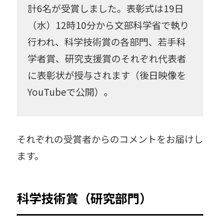
計6名が受賞しました。表彰式は19日
考古学
昆虫
受賞
獣医学
（水）12時10分から文部科学省で執り
行われ、科学技術賞の各部門、若手科
書籍
情報科学
人獣共通感染症
学者賞、研究支援賞のそれぞれ代表者
数学
生物
雪氷
先住民研究
に表彰状が授与されます（後日映像を
YouTubeで公開）。
総合博物館
中谷宇吉郎
南極
粘菌
農学
連携協定
食
それぞれの受賞者からのコメントをお届けし
薬学
環境科学
esse-sense
ます。
知のフィールド
気候変動
北極
工学
科学技術賞（研究部門）