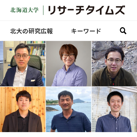
北大の研究広報
キーワード
全ての記事を見る
研究探訪
どさんこ研究
Academic Fantasista
COVID-19
Video
Science Lecture
SDGs