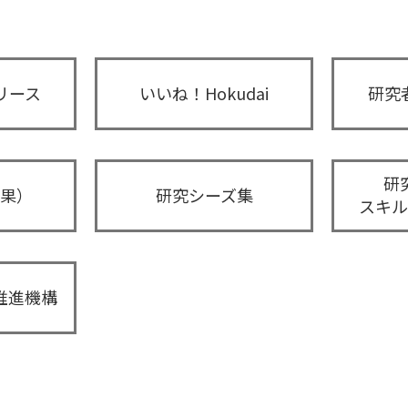
リース
いいね！Hokudai
研究
研
果）
研究シーズ集
スキル
推進機構