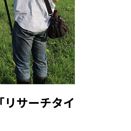
考古学
昆虫
受賞
症
数学
生物
雪氷
南極
粘菌
農学
se-sense
知のフィールド
「リサーチタイ