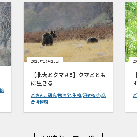
2025年10月21日
2
【北大とクマ＃5】クマととも
に生きる
総
どさんこ研究
/
獣医学
/
生物
/
研究探訪
/
総
ど
合博物館