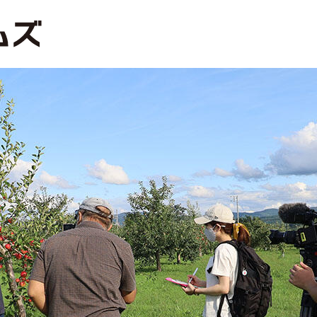
研究探訪
どさんこ研究
Academic Fantasi
Science Lecture
SDGs
TERRACE（科学
イベント
インターンシップ
スキルアップ
ディスティングイッシュトプロフェッサー
ノーベ
ユニバーシティプロフェッサー
医学
宇宙