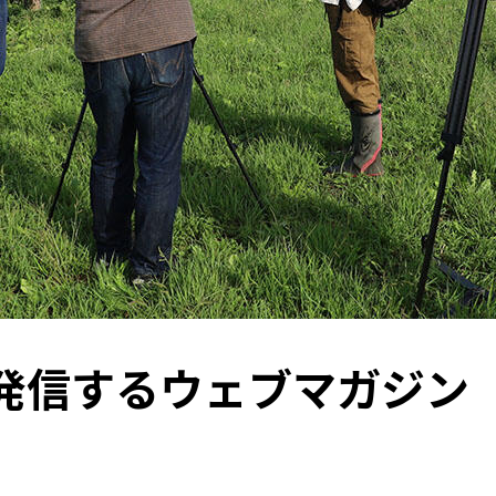
求愛
牛
恐竜
建築
顕微鏡
獣医学
書籍
情報科学
人獣共通感染
先住民研究
総合博物館
中谷宇吉郎
連携協定
食
薬学
環境科学
es
気候変動
北極
工学
発信するウェブマガジン