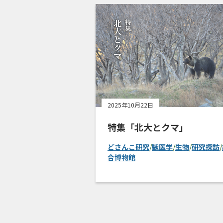
2025年10月22日
特集「北大とクマ」
どさんこ研究
/
獣医学
/
生物
/
研究探訪
/
合博物館