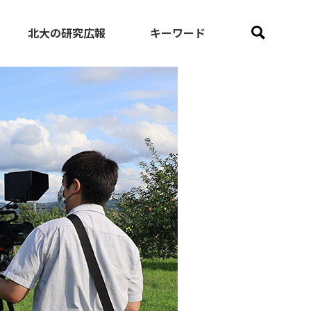
北大の研究広報
キーワード
sta
COVID-19
Video
とアート）
イグ・ノーベル賞
セミナー
ル賞
バイオミメティクス
化学
海
記者発表