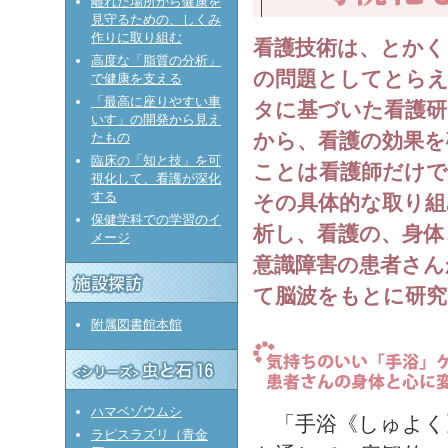
離れた場所から健康を
見守るための、しくみ
作りに取り組む
看護技術は、とかく
高度な「脂質の分析」
の問題としてとらえ
で健康を支える
「最高に座りやすい車
タに基づいた看護研
いす」の開発から見え
から、看護の効果を
たもの
臨床の「知と技」を可
ことは看護師だけ
視化して、看護が深化
する
その具体的な取り組
保健学科での学習のイ
析し、看護の、身体
メージ
意識障害の患者さん
て脳波をもとに研究
附属図書館本館
ハマベゾウムシ
「手浴《しゅよく
ラピスラズリ（青金