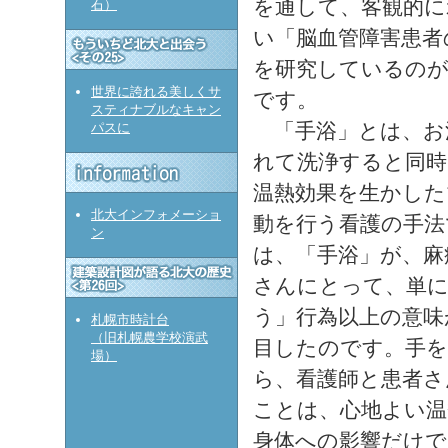
を通して、客観的に
石）
い「脳血管障害患者
を研究しているのが
世界に誇れる美しくサ
です。
スティナブルなキャン
「手浴」とは、お
パスに
れて洗浄すると同時
温熱効果を生かした
北大インフォメーショ
動を行う看護の手法
ン
は、「手浴」が、麻
さんにとって、単に
う」行為以上の意味
札幌市時計台
（旧札幌農学校演武
目したのです。手
場）
ら、看護師と患者さ
ことは、心地よい温
身体への影響だけで