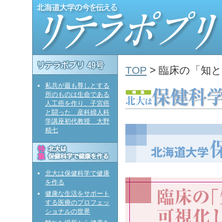
TOP
> 臨床の「知
私共が最も尊しとする
所のものは生命である
人工癌を作り、子宮癌
と闘った 産科婦人科
学講座初代教授 大野
精七
北大は保健科学で健康
を作る
健康な生活をサポート
する医療のプロフェッ
ショナルの世界