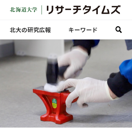
北大の研究広報
キーワード
全ての記事を見る
研究探訪
どさんこ研究
Academic Fantasista
COVID-19
Video
Science Lecture
SDGs