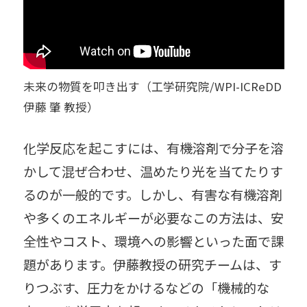
考古学
昆虫
受賞
獣医学
書籍
情報科学
人獣共通感染症
未来の物質を叩き出す（工学研究院/WPI-ICReDD
数学
生物
雪氷
先住民研究
伊藤 肇 教授）
総合博物館
中谷宇吉郎
南極
化学反応を起こすには、有機溶剤で分子を溶
粘菌
農学
連携協定
食
かして混ぜ合わせ、温めたり光を当てたりす
るのが一般的です。しかし、有害な有機溶剤
薬学
環境科学
esse-sense
や多くのエネルギーが必要なこの方法は、安
知のフィールド
気候変動
北極
全性やコスト、環境への影響といった面で課
題があります。伊藤教授の研究チームは、す
工学
りつぶす、圧力をかけるなどの「機械的な