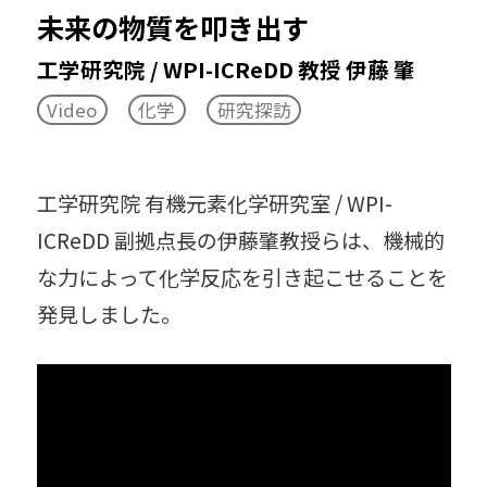
未来の物質を叩き出す
TERRACE（科学とアート）
工学研究院 / WPI-ICReDD 教授 伊藤 肇
イグ・ノーベル賞
イベント
Video
化学
研究探訪
インターンシップ
スキルアップセミナー
工学研究院 有機元素化学研究室 / WPI-
ICReDD 副拠点長の伊藤肇教授らは、機械的
ディスティングイッシュトプロフェッサー
な力によって化学反応を引き起こせることを
ノーベル賞
バイオミメティクス
発見しました。
ユニバーシティプロフェッサー
医学
宇宙
化学
海
記者発表
求愛
牛
恐竜
建築
顕微鏡