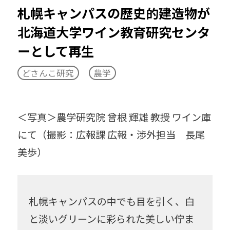
札幌キャンパスの歴史的建造物が
TERRACE（科学とアート）
北海道大学ワイン教育研究センタ
イグ・ノーベル賞
イベント
ーとして再生
インターンシップ
どさんこ研究
農学
スキルアップセミナー
＜写真＞農学研究院 曾根 輝雄 教授 ワイン庫
ディスティングイッシュトプロフェッサー
にて（撮影：広報課 広報・渉外担当 長尾
ノーベル賞
バイオミメティクス
美歩）
ユニバーシティプロフェッサー
医学
宇宙
化学
海
記者発表
札幌キャンパスの中でも目を引く、白
と淡いグリーンに彩られた美しい佇ま
求愛
牛
恐竜
建築
顕微鏡