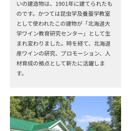
いの建造物は、1901年に建てられたも
考古学
昆虫
受賞
獣医学
のです。かつては昆虫学及養蚕学教室
として使われたこの建物が「北海道大
書籍
情報科学
人獣共通感染症
学ワイン教育研究センター」として生
数学
生物
雪氷
先住民研究
まれ変わりました。時を経て、北海道
産ワインの研究、プロモーション、人
総合博物館
中谷宇吉郎
南極
材育成の拠点として新たに活躍しま
粘菌
農学
連携協定
食
す。
薬学
環境科学
esse-sense
知のフィールド
気候変動
北極
工学