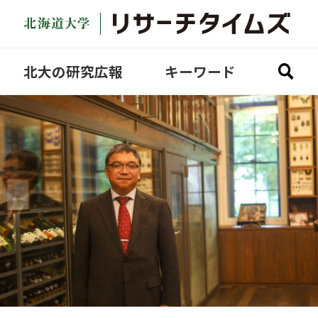
北大の研究広報
キーワード
全ての記事を見る
研究探訪
どさんこ研究
Academic Fantasista
COVID-19
Video
Science Lecture
SDGs