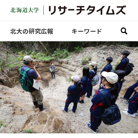
北大の研究広報
キーワード
全ての記事を見る
研究探訪
どさんこ研究
Academic Fantasista
COVID-19
Video
Science Lecture
SDGs