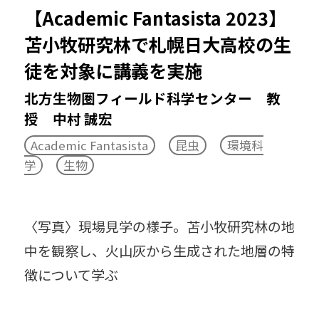
【Academic Fantasista 2023】
TERRACE（科学とアート）
苫小牧研究林で札幌日大高校の生
イグ・ノーベル賞
イベント
徒を対象に講義を実施
インターンシップ
北方生物圏フィールド科学センター 教
授 中村 誠宏
スキルアップセミナー
Academic Fantasista
昆虫
環境科
ディスティングイッシュトプロフェッサー
学
生物
ノーベル賞
バイオミメティクス
〈写真〉現場見学の様子。苫小牧研究林の地
ユニバーシティプロフェッサー
医学
中を観察し、火山灰から生成された地層の特
徴について学ぶ
宇宙
化学
海
記者発表
求愛
牛
恐竜
建築
顕微鏡