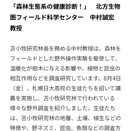
「森林生態系の健康診断！」 北方生物
考古学
昆虫
受賞
獣医学
圏フィールド科学センター 中村誠宏
書籍
情報科学
人獣共通感染症
教授
数学
生物
雪氷
先住民研究
苫小牧研究林長を務める中村教授は、森林を
総合博物館
中谷宇吉郎
南極
フィールドとした野外操作実験を駆使して、
温暖化が樹木に与える影響や、植物と昆虫の
粘菌
農学
連携協定
食
相互作用などを調査研究しています。8月4日
薬学
環境科学
esse-sense
（金）、札幌日大高校の生徒たちを招いて講
義を実施し、苫小牧研究林で行われている
知のフィールド
気候変動
北極
様々な野外調査を紹介しました。生徒たち
工学
は、苫小牧研究林の地層、土壌、植生などの
特徴や、野ネズミ、昆虫、魚類などの調査方